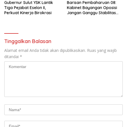
Gubernur Sulut YSK Lantik
Barisan Pembaharuan 08:
Tiga Pejabat Eselon II,
Kabinet Bayangan Oposisi
Perkuat Kinerja Birokrasi
Jangan Ganggu Stabilitas
Nasional dan Program Asta
Cita Prabowo-Gibran
Tinggalkan Balasan
Alamat email Anda tidak akan dipublikasikan.
Ruas yang wajib
ditandai
*