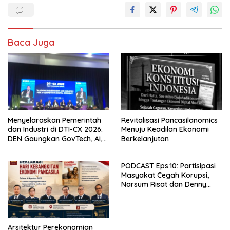
Baca Juga
Menyelaraskan Pemerintah
Revitalisasi Pancasilanomics
dan Industri di DTI-CX 2026:
Menuju Keadilan Ekonomi
DEN Gaungkan GovTech, AI,
Berkelanjutan
dan Keamanan Holistik untuk
Ekonomi Digital yang
PODCAST Eps.10: Partisipasi
Kompetitif
Masyakat Cegah Korupsi,
Narsum Risat dan Denny
Susanto.SH
Arsitektur Perekonomian