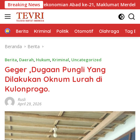
Langsung
ekonomian Abad ke-21, Maklumat Merdeka Barat, dan Jalan Pa
Breaking News
ke
konten
Home
Berita
Kriminal
Politik
Otomotif
Olahraga
Tag Ber
Beranda
Berita
Berita
,
Daerah
,
Hukum
,
Kriminal
,
Uncategorized
Geger ,Dugaan Pungli Yang
Dilakukan Oknum Lurah di
Kulonprogo.
Rusli
April 29, 2026