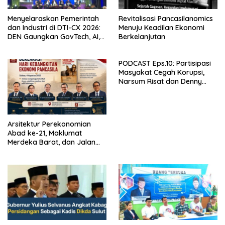
Menyelaraskan Pemerintah
Revitalisasi Pancasilanomics
dan Industri di DTI-CX 2026:
Menuju Keadilan Ekonomi
DEN Gaungkan GovTech, AI,
Berkelanjutan
dan Keamanan Holistik untuk
Ekonomi Digital yang
PODCAST Eps.10: Partisipasi
Kompetitif
Masyakat Cegah Korupsi,
Narsum Risat dan Denny
Susanto.SH
Arsitektur Perekonomian
Abad ke-21, Maklumat
Merdeka Barat, dan Jalan
Panjang Menuju Kedaulatan
Ekonomi