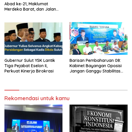
Abad ke-21, Maklumat
Merdeka Barat, dan Jalan
Panjang Menuju Kedaulatan
Ekonomi
Gubernur Sulut YSK Lantik
Barisan Pembaharuan 08:
Tiga Pejabat Eselon II,
Kabinet Bayangan Oposisi
Perkuat Kinerja Birokrasi
Jangan Ganggu Stabilitas
Nasional dan Program Asta
Cita Prabowo-Gibran
Rekomendasi untuk kamu