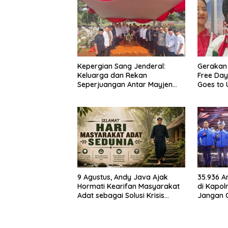
Kepergian Sang Jenderal:
Gerakan
Keluarga dan Rekan
Free Day
Seperjuangan Antar Mayjen
Goes to
TNI (Purn) CH Halomoan
Warisan 
Sidabutar ke Peristirahatan
Menduni
Terakhir
9 Agustus, Andy Java Ajak
35.936 A
Hormati Kearifan Masyarakat
di Kapol
Adat sebagai Solusi Krisis
Jangan 
Lingkungan
Jadilah T