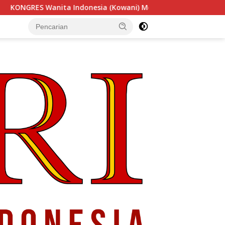
sia (Kowani) Memperkuat Gerakan ‘Tempe Indonesia Goes to 