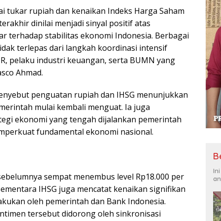
lai tukar rupiah dan kenaikan Indeks Harga Saham
akhir dinilai menjadi sinyal positif atas
 terhadap stabilitas ekonomi Indonesia. Berbagai
idak terlepas dari langkah koordinasi intensif
PR, pelaku industri keuangan, serta BUMN yang
Dasco Ahmad.
menyebut penguatan rupiah dan IHSG menunjukkan
erintah mulai kembali menguat. Ia juga
egi ekonomi yang tengah dijalankan pemerintah
emperkuat fundamental ekonomi nasional.
B
In
sebelumnya sempat menembus level Rp18.000 per
an
ementara IHSG juga mencatat kenaikan signifikan
ilakukan oleh pemerintah dan Bank Indonesia.
timen tersebut didorong oleh sinkronisasi