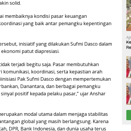
kin solid.
lai membaiknya kondisi pasar keuangan
koordinasi yang baik antar pemangku kepentingan
Ag
Ke
ebut, inisiatif yang dilakukan Sufmi Dasco dalam
Re
konomi patut diapresiasi.
(P
Pe
idak terjadi begitu saja. Pasar membutuhkan
i komunikasi, koordinasi, serta kepastian arah
 diinisiasi Pak Sufmi Dasco dengan mempertemukan
erbankan, Danantara, dan berbagai pemangku
inyal positif kepada pelaku pasar,” ujar Anshar
merupakan modal utama dalam menjaga stabilitas
tantangan global yang masih berlangsung. Karena
ntah, DPR, Bank Indonesia, dan dunia usaha terus