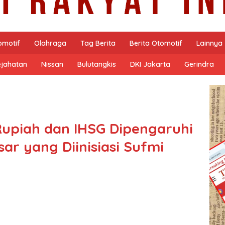
omotif
Olahraga
Tag Berita
Berita Otomotif
Lainnya
ejahatan
Nissan
Bulutangkis
DKI Jakarta
Gerindra
Rupiah dan IHSG Dipengaruhi
sar yang Diinisiasi Sufmi