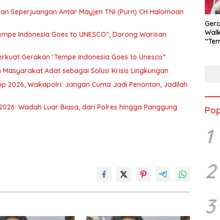
kan Seperjuangan Antar Mayjen TNI (Purn) CH Halomoan
Ger
Walk
empe Indonesia Goes to UNESCO”, Dorong Warisan
“Tem
Goes
rkuat Gerakan ‘Tempe Indonesia Goes to Unesco”
Dor
Kuli
 Masyarakat Adat sebagai Solusi Krisis Lingkungan
Men
up 2026, Wakapolri: Jangan Cuma Jadi Penonton, Jadilah
p 2026: Wadah Luar Biasa, dari Polres hingga Panggung
Pop
1
2
3