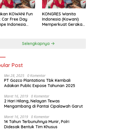
akan KOWANI Fun
KONGRES Wanita
 Car Free Day
Indonesia (Kowani)
pe Indonesia
Memperkuat Gerakan
 to UNESCO”,
‘Tempe Indonesia
ong Warisan
Goes to Unesco”
ner Nusantara
Selengkapnya
dunia
ular Post
Mei 28, 2025
0 Komentar
PT Gozco Plantations Tbk Kembali
Adakan Public Expose Tahunan 2025
Maret 16, 2019
0 Komentar
2 Hari Hilang, Nelayan Tewas
Mengambang di Pantai Cipalawah Garut
Maret 16, 2019
0 Komentar
14 Tahun Terbunuhnya Munir, Polri
Didesak Bentuk Tim Khusus