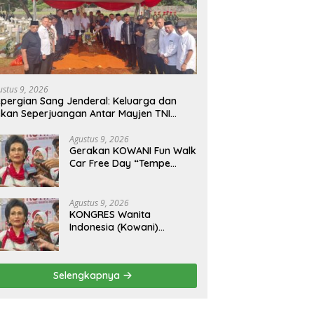
ustus 9, 2026
pergian Sang Jenderal: Keluarga dan
kan Seperjuangan Antar Mayjen TNI
urn) CH Halomoan Sidabutar ke
ristirahatan Terakhir
Agustus 9, 2026
Gerakan KOWANI Fun Walk
Car Free Day “Tempe
Indonesia Goes to
UNESCO”, Dorong Warisan
Kuliner Nusantara
Agustus 9, 2026
Mendunia
KONGRES Wanita
Indonesia (Kowani)
Memperkuat Gerakan
‘Tempe Indonesia Goes to
Unesco”
Selengkapnya