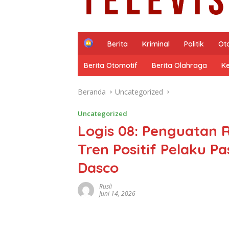
H
Berita
Kriminal
Politik
Ot
o
m
Berita Otomotif
Berita Olahraga
K
e
Beranda
Uncategorized
Uncategorized
Logis 08: Penguatan 
Tren Positif Pelaku Pa
Dasco
Rusli
Juni 14, 2026