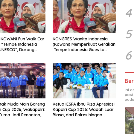
4
5
 KOWANI Fun Walk Car
KONGRES Wanita Indonesia
 “Tempe Indonesia
(Kowani) Memperkuat Gerakan
 UNESCO”, Dorong
‘Tempe Indonesia Goes to
6
Kuliner Nusantara
Unesco”
a
Ber
Ini 
post
pada
nak Muda Main Bareng
Ketua IESPA Ibnu Riza Apresiasi
ri Cup 2026, Wakapolri:
Kapolri Cup 2026: Wadah Luar
Cuma Jadi Penonton,
Biasa, dari Polres hingga
alenta Digital
Panggung Nasional