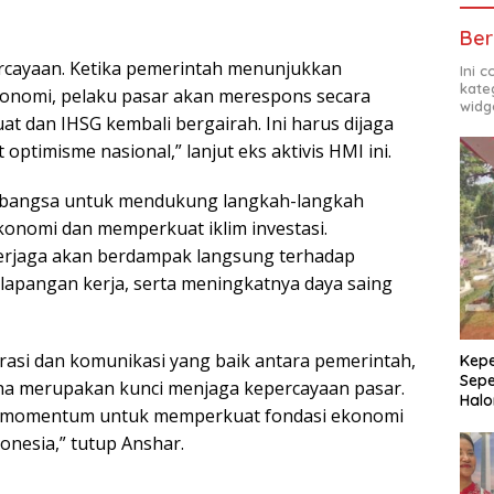
Ber
rcayaan. Ketika pemerintah menunjukkan
Ini 
kate
konomi, pelaku pasar akan merespons secara
widg
uat dan IHSG kembali bergairah. Ini harus dijaga
imisme nasional,” lanjut eks aktivis HMI ini.
n bangsa untuk mendukung langkah-langkah
konomi dan memperkuat iklim investasi.
terjaga akan berdampak langsung terhadap
lapangan kerja, serta meningkatnya daya saing
asi dan komunikasi yang baik antara pemerintah,
Kepe
Sepe
aha merupakan kunci menjaga kepercayaan pasar.
Halo
adi momentum untuk memperkuat fondasi ekonomi
onesia,” tutup Anshar.