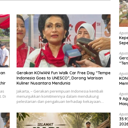
Agust
Kepe
Sepe
Halo
Agust
Gera
“Tem
Wari
kan
Gerakan KOWANI Fun Walk Car Free Day “Tempe
Agust
Indonesia Goes to UNESCO”, Dorong Warisan
KONG
hir
Kuliner Nusantara Mendunia
Memp
Une
tas
Jakarta, – Gerakan perempuan Indonesia kembali
Agust
. Di
menunjukkan komitmennya dalam mendukung
9 Ag
pelestarian dan pengakuan terhadap kekayaan…
Masy
Lin
Agust
35.9
2026