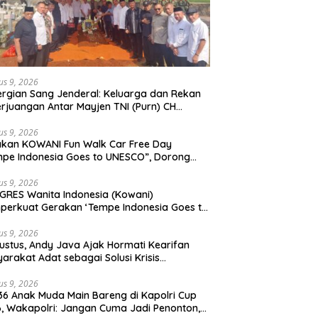
us 9, 2026
rgian Sang Jenderal: Keluarga dan Rekan
rjuangan Antar Mayjen TNI (Purn) CH
moan Sidabutar ke Peristirahatan Terakhir
us 9, 2026
kan KOWANI Fun Walk Car Free Day
pe Indonesia Goes to UNESCO”, Dorong
san Kuliner Nusantara Mendunia
us 9, 2026
RES Wanita Indonesia (Kowani)
erkuat Gerakan ‘Tempe Indonesia Goes to
sco”
us 9, 2026
ustus, Andy Java Ajak Hormati Kearifan
arakat Adat sebagai Solusi Krisis
gkungan
us 9, 2026
36 Anak Muda Main Bareng di Kapolri Cup
, Wakapolri: Jangan Cuma Jadi Penonton,