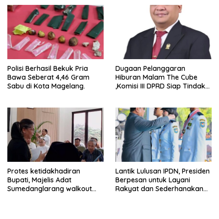
Experience
Polisi Berhasil Bekuk Pria
Dugaan Pelanggaran
Bawa Seberat 4,46 Gram
Hiburan Malam The Cube
Sabu di Kota Magelang.
,Komisi III DPRD Siap Tindak
Tegas Jika Terbukti Bersalah
Protes ketidakhadiran
Lantik Lulusan IPDN, Presiden
Bupati, Majelis Adat
Berpesan untuk Layani
Sumedanglarang walkout
Rakyat dan Sederhanakan
saat audiensi di Sekda
Birokrasi
Sumedang