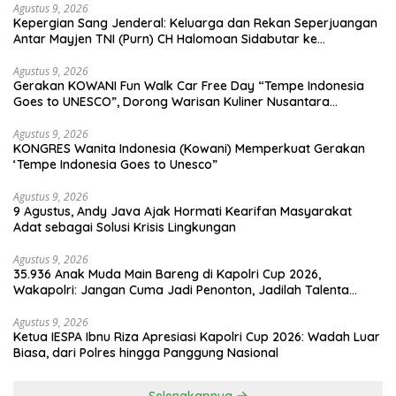
Agustus 9, 2026
Kepergian Sang Jenderal: Keluarga dan Rekan Seperjuangan
Antar Mayjen TNI (Purn) CH Halomoan Sidabutar ke
Peristirahatan Terakhir
Agustus 9, 2026
Gerakan KOWANI Fun Walk Car Free Day “Tempe Indonesia
Goes to UNESCO”, Dorong Warisan Kuliner Nusantara
Mendunia
Agustus 9, 2026
KONGRES Wanita Indonesia (Kowani) Memperkuat Gerakan
‘Tempe Indonesia Goes to Unesco”
Agustus 9, 2026
9 Agustus, Andy Java Ajak Hormati Kearifan Masyarakat
Adat sebagai Solusi Krisis Lingkungan
Agustus 9, 2026
35.936 Anak Muda Main Bareng di Kapolri Cup 2026,
Wakapolri: Jangan Cuma Jadi Penonton, Jadilah Talenta
Digital
Agustus 9, 2026
Ketua IESPA Ibnu Riza Apresiasi Kapolri Cup 2026: Wadah Luar
Biasa, dari Polres hingga Panggung Nasional
Selengkapnya