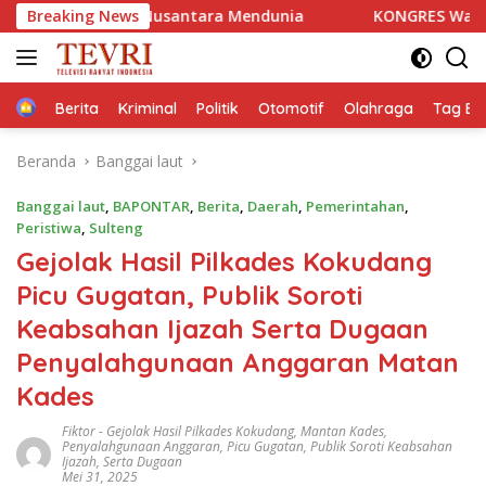
Langsung
 Nusantara Mendunia
Breaking News
KONGRES Wanita Indonesia (Kowa
ke
konten
Home
Berita
Kriminal
Politik
Otomotif
Olahraga
Tag Ber
Beranda
Banggai laut
Banggai laut
,
BAPONTAR
,
Berita
,
Daerah
,
Pemerintahan
,
Peristiwa
,
Sulteng
Gejolak Hasil Pilkades Kokudang
Picu Gugatan, Publik Soroti
Keabsahan Ijazah Serta Dugaan
Penyalahgunaan Anggaran Matan
Kades
Fiktor
-
Gejolak Hasil Pilkades Kokudang
,
Mantan Kades
,
Penyalahgunaan Anggaran
,
Picu Gugatan
,
Publik Soroti Keabsahan
Ijazah
,
Serta Dugaan
Mei 31, 2025