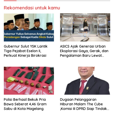
Rekomendasi untuk kamu
Gubernur Sulut YSK Lantik
ASICS Ajak Generasi Urban
Tiga Pejabat Eselon II,
Eksplorasi Gaya, Gerak, dan
Perkuat Kinerja Birokrasi
Pengalaman Baru Lewat
GEL-STRATUS MC™ Pop Up
Experience
Polisi Berhasil Bekuk Pria
Dugaan Pelanggaran
Bawa Seberat 4,46 Gram
Hiburan Malam The Cube
Sabu di Kota Magelang.
,Komisi III DPRD Siap Tindak
Tegas Jika Terbukti Bersalah