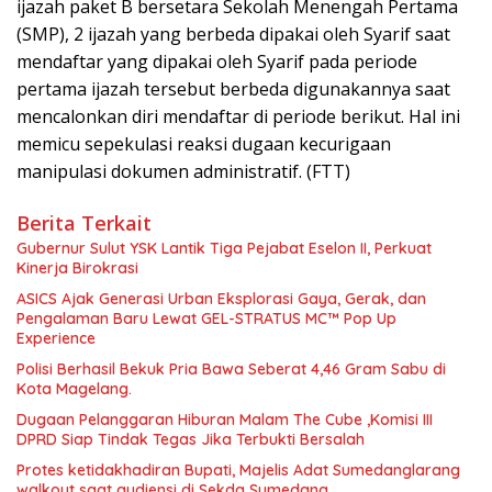
ijazah paket B bersetara Sekolah Menengah Pertama
(SMP), 2 ijazah yang berbeda dipakai oleh Syarif saat
mendaftar yang dipakai oleh Syarif pada periode
pertama ijazah tersebut berbeda digunakannya saat
mencalonkan diri mendaftar di periode berikut. Hal ini
memicu sepekulasi reaksi dugaan kecurigaan
manipulasi dokumen administratif. (FTT)
Berita Terkait
Gubernur Sulut YSK Lantik Tiga Pejabat Eselon II, Perkuat
Kinerja Birokrasi
ASICS Ajak Generasi Urban Eksplorasi Gaya, Gerak, dan
Pengalaman Baru Lewat GEL-STRATUS MC™ Pop Up
Experience
Polisi Berhasil Bekuk Pria Bawa Seberat 4,46 Gram Sabu di
Kota Magelang.
Dugaan Pelanggaran Hiburan Malam The Cube ,Komisi III
DPRD Siap Tindak Tegas Jika Terbukti Bersalah
Protes ketidakhadiran Bupati, Majelis Adat Sumedanglarang
walkout saat audiensi di Sekda Sumedang