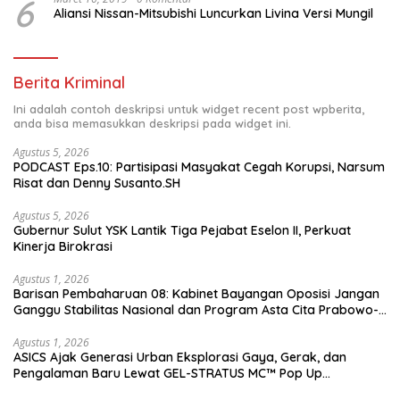
6
Aliansi Nissan-Mitsubishi Luncurkan Livina Versi Mungil
Berita Kriminal
Ini adalah contoh deskripsi untuk widget recent post wpberita,
anda bisa memasukkan deskripsi pada widget ini.
Agustus 5, 2026
PODCAST Eps.10: Partisipasi Masyakat Cegah Korupsi, Narsum
Risat dan Denny Susanto.SH
Agustus 5, 2026
Gubernur Sulut YSK Lantik Tiga Pejabat Eselon II, Perkuat
Kinerja Birokrasi
Agustus 1, 2026
Barisan Pembaharuan 08: Kabinet Bayangan Oposisi Jangan
Ganggu Stabilitas Nasional dan Program Asta Cita Prabowo-
Gibran
Agustus 1, 2026
ASICS Ajak Generasi Urban Eksplorasi Gaya, Gerak, dan
Pengalaman Baru Lewat GEL-STRATUS MC™ Pop Up
Experience