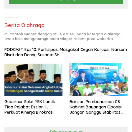
Berita Olahraga
Ini contoh widget dengan style gallery pada kategori olahraga,
anda bisa mengaturnya pada widget recent post wpberita.
PODCAST Eps.10: Partisipasi Masyakat Cegah Korupsi, Narsum
Risat dan Denny Susanto.SH
Barisan Pembaharuan 08:
Gubernur Sulut YSK Lantik
Kabinet Bayangan Oposisi
Tiga Pejabat Eselon II,
Jangan Ganggu Stabilitas
Perkuat Kinerja Birokrasi
Nasional dan Program Asta
Cita Prabowo-Gibran
Selengkapnya