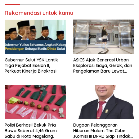
Rekomendasi untuk kamu
Gubernur Sulut YSK Lantik
ASICS Ajak Generasi Urban
Tiga Pejabat Eselon II,
Eksplorasi Gaya, Gerak, dan
Perkuat Kinerja Birokrasi
Pengalaman Baru Lewat
GEL-STRATUS MC™ Pop Up
Experience
Polisi Berhasil Bekuk Pria
Dugaan Pelanggaran
Bawa Seberat 4,46 Gram
Hiburan Malam The Cube
Sabu di Kota Magelang.
,Komisi III DPRD Siap Tindak