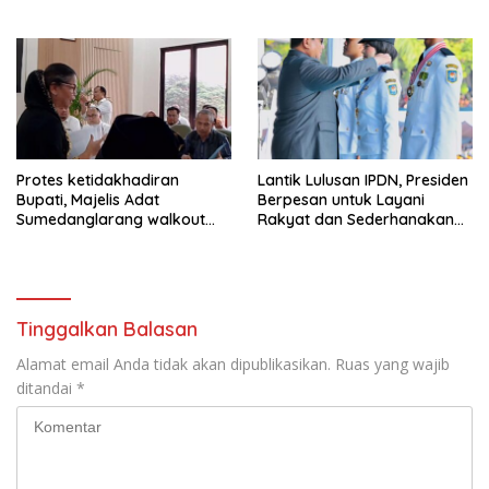
Tegas Jika Terbukti Bersalah
Protes ketidakhadiran
Lantik Lulusan IPDN, Presiden
Bupati, Majelis Adat
Berpesan untuk Layani
Sumedanglarang walkout
Rakyat dan Sederhanakan
saat audiensi di Sekda
Birokrasi
Sumedang
Tinggalkan Balasan
Alamat email Anda tidak akan dipublikasikan.
Ruas yang wajib
ditandai
*