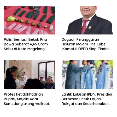
Experience
Polisi Berhasil Bekuk Pria
Dugaan Pelanggaran
Bawa Seberat 4,46 Gram
Hiburan Malam The Cube
Sabu di Kota Magelang.
,Komisi III DPRD Siap Tindak
Tegas Jika Terbukti Bersalah
Protes ketidakhadiran
Lantik Lulusan IPDN, Presiden
Bupati, Majelis Adat
Berpesan untuk Layani
Sumedanglarang walkout
Rakyat dan Sederhanakan
saat audiensi di Sekda
Birokrasi
Sumedang