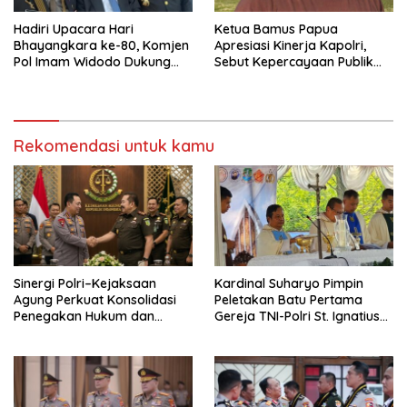
Hadiri Upacara Hari
Ketua Bamus Papua
Bhayangkara ke-80, Komjen
Apresiasi Kinerja Kapolri,
Pol Imam Widodo Dukung
Sebut Kepercayaan Publik
Pengabdian Polri untuk
82,4 Persen Bukti
Masyarakat
Keberhasilan Reformasi Polri
Rekomendasi untuk kamu
Sinergi Polri–Kejaksaan
Kardinal Suharyo Pimpin
Agung Perkuat Konsolidasi
Peletakan Batu Pertama
Penegakan Hukum dan
Gereja TNI-Polri St. Ignatius
Stabilitas Nasional
Jatisari