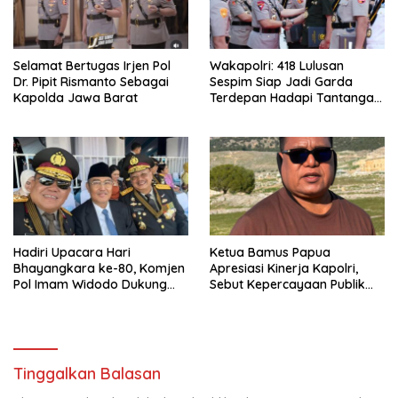
Selamat Bertugas Irjen Pol
Wakapolri: 418 Lulusan
Dr. Pipit Rismanto Sebagai
Sespim Siap Jadi Garda
Kapolda Jawa Barat
Terdepan Hadapi Tantangan
Global dan Era Digita
Hadiri Upacara Hari
Ketua Bamus Papua
Bhayangkara ke-80, Komjen
Apresiasi Kinerja Kapolri,
Pol Imam Widodo Dukung
Sebut Kepercayaan Publik
Pengabdian Polri untuk
82,4 Persen Bukti
Masyarakat
Keberhasilan Reformasi Polri
Tinggalkan Balasan