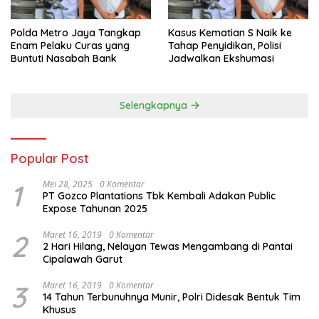
Polda Metro Jaya Tangkap
Kasus Kematian S Naik ke
Enam Pelaku Curas yang
Tahap Penyidikan, Polisi
Buntuti Nasabah Bank
Jadwalkan Ekshumasi
Selengkapnya
Popular Post
1
Mei 28, 2025
0 Komentar
PT Gozco Plantations Tbk Kembali Adakan Public
Expose Tahunan 2025
2
Maret 16, 2019
0 Komentar
2 Hari Hilang, Nelayan Tewas Mengambang di Pantai
Cipalawah Garut
3
Maret 16, 2019
0 Komentar
14 Tahun Terbunuhnya Munir, Polri Didesak Bentuk Tim
Khusus