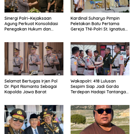
Sinergi Polri–Kejaksaan
Kardinal Suharyo Pimpin
Agung Perkuat Konsolidasi
Peletakan Batu Pertama
Penegakan Hukum dan
Gereja TNI-Polri St. Ignatius
Stabilitas Nasional
Jatisari
Selamat Bertugas Irjen Pol
Wakapolri: 418 Lulusan
Dr. Pipit Rismanto Sebagai
Sespim Siap Jadi Garda
Kapolda Jawa Barat
Terdepan Hadapi Tantangan
Global dan Era Digita