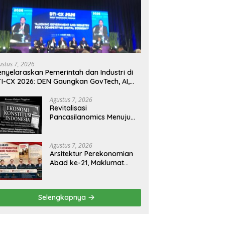
ustus 7, 2026
nyelaraskan Pemerintah dan Industri di
I-CX 2026: DEN Gaungkan GovTech, AI,
n Keamanan Holistik untuk Ekonomi
gital yang Kompetitif
Agustus 7, 2026
Revitalisasi
Pancasilanomics Menuju
Keadilan Ekonomi
Berkelanjutan
Agustus 7, 2026
Arsitektur Perekonomian
Abad ke-21, Maklumat
Merdeka Barat, dan Jalan
Panjang Menuju
Kedaulatan Ekonomi
Selengkapnya