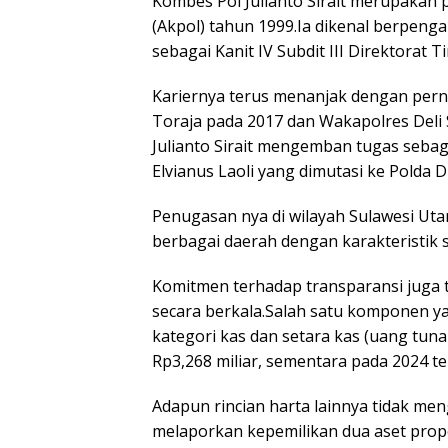
Kombes Pol Julianto Sirait merupakan
(Akpol) tahun 1999.Ia dikenal berpeng
sebagai Kanit IV Subdit III Direktorat
Kariernya terus menanjak dengan pern
Toraja pada 2017 dan Wakapolres Deli
Julianto Sirait mengemban tugas seb
Elvianus Laoli yang dimutasi ke Polda D
Penugasan nya di wilayah Sulawesi Ut
berbagai daerah dengan karakteristik 
Komitmen terhadap transparansi juga 
secara berkala.Salah satu komponen ya
kategori kas dan setara kas (uang tuna
Rp3,268 miliar, sementara pada 2024 te
Adapun rincian harta lainnya tidak men
melaporkan kepemilikan dua aset prope