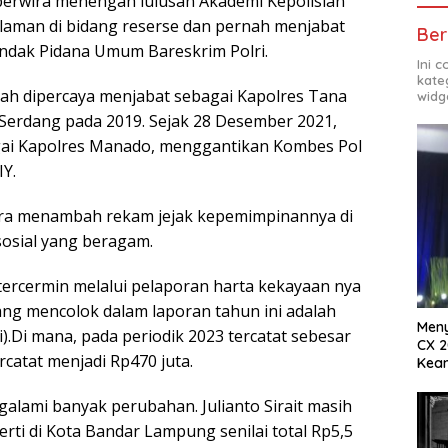
 perwira menengah lulusan Akademi Kepolisian
alaman di bidang reserse dan pernah menjabat
Ber
 Tindak Pidana Umum Bareskrim Polri.
Ini 
kate
ah dipercaya menjabat sebagai Kapolres Tana
widg
 Serdang pada 2019. Sejak 28 Desember 2021,
agai Kapolres Manado, menggantikan Kombes Pol
IY.
ara menambah rekam jejak kepemimpinannya di
sosial yang beragam.
tercermin melalui pelaporan harta kekayaan nya
ng mencolok dalam laporan tahun ini adalah
Meny
i).Di mana, pada periodik 2023 tercatat sebesar
CX 2
rcatat menjadi Rp470 juta.
Keam
Komp
galami banyak perubahan. Julianto Sirait masih
rti di Kota Bandar Lampung senilai total Rp5,5