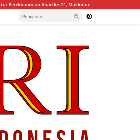
-21, Maklumat Merdeka Barat, dan Jalan Panjang Menuju Keda