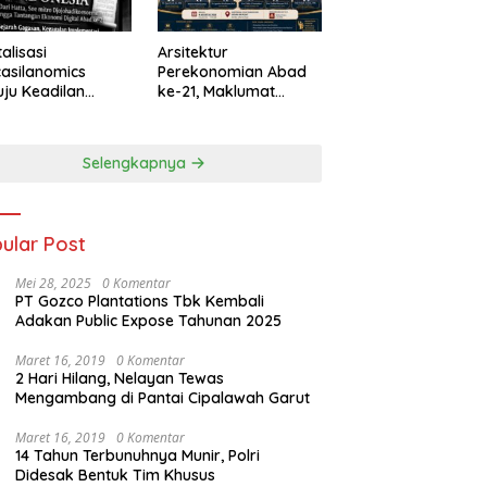
talisasi
Arsitektur
asilanomics
Perekonomian Abad
ju Keadilan
ke-21, Maklumat
nomi
Merdeka Barat, dan
elanjutan
Jalan Panjang Menuju
Kedaulatan Ekonomi
Selengkapnya
ular Post
Mei 28, 2025
0 Komentar
PT Gozco Plantations Tbk Kembali
Adakan Public Expose Tahunan 2025
Maret 16, 2019
0 Komentar
2 Hari Hilang, Nelayan Tewas
Mengambang di Pantai Cipalawah Garut
Maret 16, 2019
0 Komentar
14 Tahun Terbunuhnya Munir, Polri
Didesak Bentuk Tim Khusus