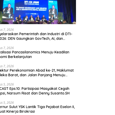
us 7, 2026
elaraskan Pemerintah dan Industri di DTI-
026: DEN Gaungkan GovTech, AI, dan
anan Holistik untuk Ekonomi Digital yang
etitif
us 7, 2026
talisasi Pancasilanomics Menuju Keadilan
omi Berkelanjutan
us 7, 2026
tektur Perekonomian Abad ke-21, Maklumat
eka Barat, dan Jalan Panjang Menuju
aulatan Ekonomi
us 5, 2026
AST Eps.10: Partisipasi Masyakat Cegah
psi, Narsum Risat dan Denny Susanto.SH
us 5, 2026
lut YSK Lantik Tiga Pejabat Eselon II,
uat Kinerja Birokrasi