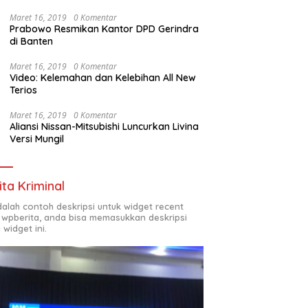
Maret 16, 2019
0 Komentar
Prabowo Resmikan Kantor DPD Gerindra
di Banten
Maret 16, 2019
0 Komentar
Video: Kelemahan dan Kelebihan All New
Terios
Maret 16, 2019
0 Komentar
Aliansi Nissan-Mitsubishi Luncurkan Livina
Versi Mungil
ita Kriminal
adalah contoh deskripsi untuk widget recent
 wpberita, anda bisa memasukkan deskripsi
 widget ini.