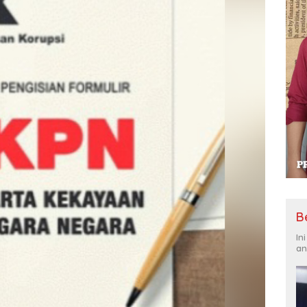
B
In
an