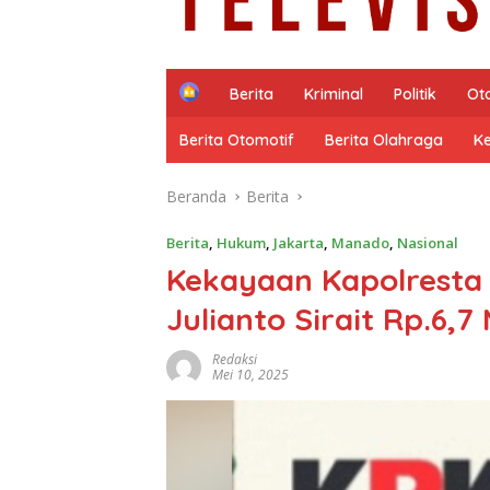
H
Berita
Kriminal
Politik
Ot
o
m
Berita Otomotif
Berita Olahraga
K
e
Beranda
Berita
Berita
,
Hukum
,
Jakarta
,
Manado
,
Nasional
Kekayaan Kapolresta
Julianto Sirait Rp.6,7 M
Redaksi
Mei 10, 2025