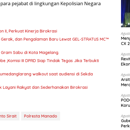
 para pejabat di lingkungan Kepolisian Negara
abat Eselon II, Perkuat Kinerja Birokrasi
Agust
Meny
a, Gerak, dan Pengalaman Baru Lewat GEL-STRATUS MC™
CX 2
Keam
46 Gram Sabu di Kota Magelang.
Komp
Agust
Revi
 ,Komisi III DPRD Siap Tindak Tegas Jika Terbukti
Ekon
 Sumedanglarang walkout saat audiensi di Sekda
Agust
Arsi
Merd
uk Layani Rakyat dan Sederhanakan Birokrasi
Ked
Agust
PODC
Koru
Agust
to Sirait
Polresta Manado
Gubernur Su
Perk