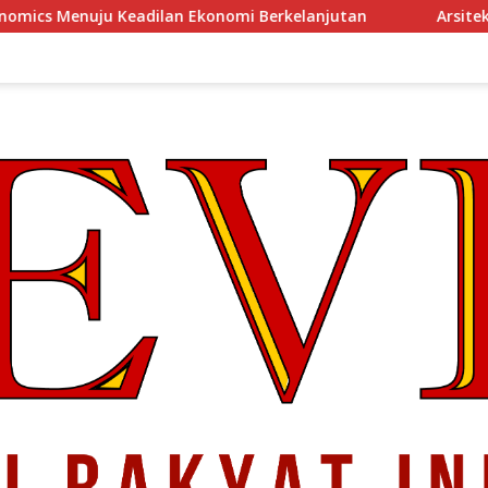
konomi Berkelanjutan
Arsitektur Perekonomian Abad ke