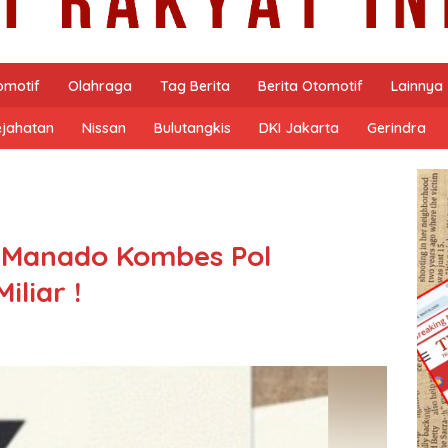
omotif
Olahraga
Tag Berita
Berita Otomotif
Lainnya
ejahatan
Nissan
Bulutangkis
DKI Jakarta
Gerindra
 Manado Kombes Pol
iliar !