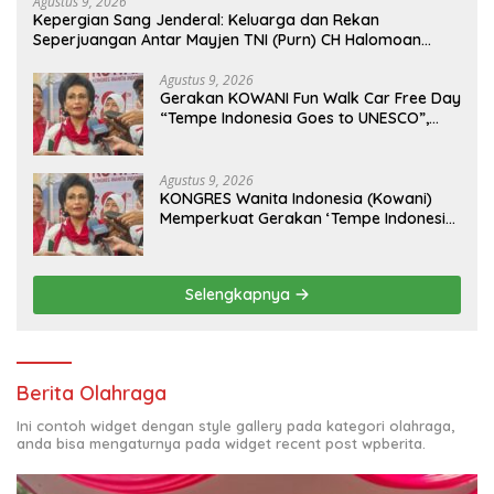
Agustus 9, 2026
Kepergian Sang Jenderal: Keluarga dan Rekan
Seperjuangan Antar Mayjen TNI (Purn) CH Halomoan
Sidabutar ke Peristirahatan Terakhir
Agustus 9, 2026
Gerakan KOWANI Fun Walk Car Free Day
“Tempe Indonesia Goes to UNESCO”,
Dorong Warisan Kuliner Nusantara
Mendunia
Agustus 9, 2026
KONGRES Wanita Indonesia (Kowani)
Memperkuat Gerakan ‘Tempe Indonesia
Goes to Unesco”
Selengkapnya
Berita Olahraga
Ini contoh widget dengan style gallery pada kategori olahraga,
anda bisa mengaturnya pada widget recent post wpberita.