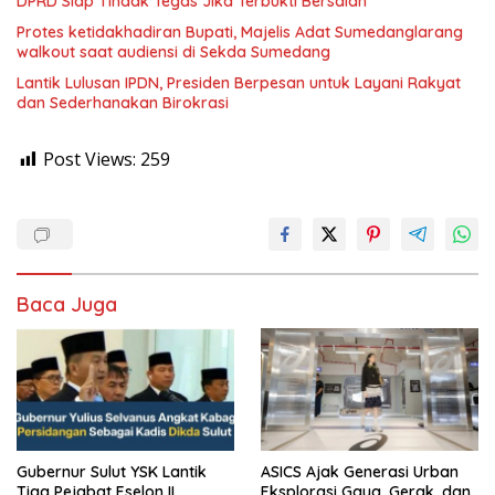
DPRD Siap Tindak Tegas Jika Terbukti Bersalah
Protes ketidakhadiran Bupati, Majelis Adat Sumedanglarang
walkout saat audiensi di Sekda Sumedang
Lantik Lulusan IPDN, Presiden Berpesan untuk Layani Rakyat
dan Sederhanakan Birokrasi
Post Views:
259
Baca Juga
Gubernur Sulut YSK Lantik
ASICS Ajak Generasi Urban
Tiga Pejabat Eselon II,
Eksplorasi Gaya, Gerak, dan