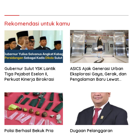
saat audiensi di Sekda
Birokrasi
Sumedang
Rekomendasi untuk kamu
Gubernur Sulut YSK Lantik
ASICS Ajak Generasi Urban
Tiga Pejabat Eselon II,
Eksplorasi Gaya, Gerak, dan
Perkuat Kinerja Birokrasi
Pengalaman Baru Lewat
GEL-STRATUS MC™ Pop Up
Experience
Polisi Berhasil Bekuk Pria
Dugaan Pelanggaran