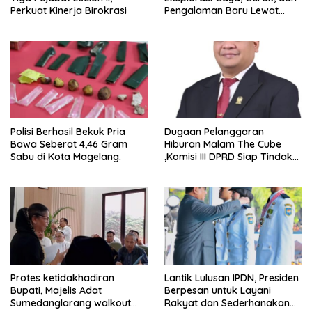
Perkuat Kinerja Birokrasi
Pengalaman Baru Lewat
GEL-STRATUS MC™ Pop Up
Experience
Polisi Berhasil Bekuk Pria
Dugaan Pelanggaran
Bawa Seberat 4,46 Gram
Hiburan Malam The Cube
Sabu di Kota Magelang.
,Komisi III DPRD Siap Tindak
Tegas Jika Terbukti Bersalah
Protes ketidakhadiran
Lantik Lulusan IPDN, Presiden
Bupati, Majelis Adat
Berpesan untuk Layani
Sumedanglarang walkout
Rakyat dan Sederhanakan