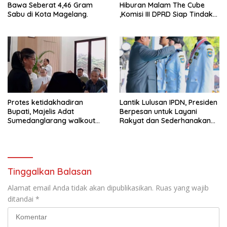
Bawa Seberat 4,46 Gram
Hiburan Malam The Cube
Sabu di Kota Magelang.
,Komisi III DPRD Siap Tindak
Tegas Jika Terbukti Bersalah
Protes ketidakhadiran
Lantik Lulusan IPDN, Presiden
Bupati, Majelis Adat
Berpesan untuk Layani
Sumedanglarang walkout
Rakyat dan Sederhanakan
saat audiensi di Sekda
Birokrasi
Sumedang
Tinggalkan Balasan
Alamat email Anda tidak akan dipublikasikan.
Ruas yang wajib
ditandai
*