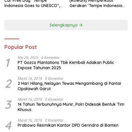
Car Free Day “Tempe
(Kowani) Memperkuat
Indonesia Goes to UNESCO”,
Gerakan ‘Tempe Indonesia
Dorong Warisan Kuliner
Goes to Unesco”
Nusantara Mendunia
Selengkapnya
Popular Post
1
Mei 28, 2025
0 Komentar
PT Gozco Plantations Tbk Kembali Adakan Public
Expose Tahunan 2025
2
Maret 16, 2019
0 Komentar
2 Hari Hilang, Nelayan Tewas Mengambang di Pantai
Cipalawah Garut
3
Maret 16, 2019
0 Komentar
14 Tahun Terbunuhnya Munir, Polri Didesak Bentuk Tim
Khusus
4
Maret 16, 2019
0 Komentar
Prabowo Resmikan Kantor DPD Gerindra di Banten