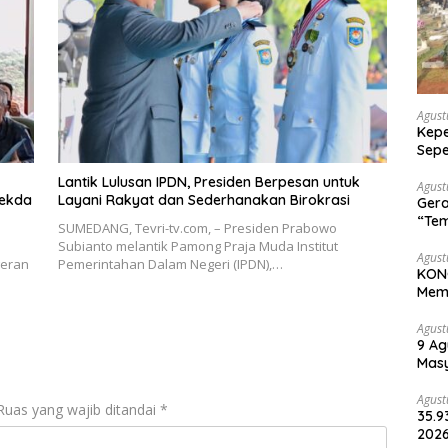
Agust
Kepe
Sepe
Halo
Lantik Lulusan IPDN, Presiden Berpesan untuk
Agust
Sekda
Layani Rakyat dan Sederhanakan Birokrasi
Gera
“Tem
SUMEDANG, Tevri-tv.com, – Presiden Prabowo
Wari
Subianto melantik Pamong Praja Muda Institut
Agust
geran
Pemerintahan Dalam Negeri (IPDN),…
KONG
Memp
Une
Agust
9 Ag
Masy
Lin
Agust
Ruas yang wajib ditandai
*
35.9
2026