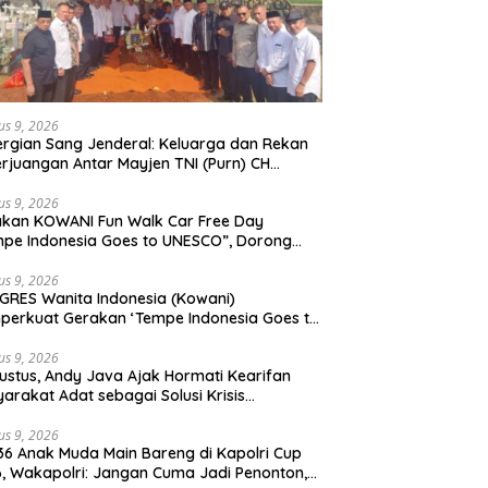
us 9, 2026
rgian Sang Jenderal: Keluarga dan Rekan
rjuangan Antar Mayjen TNI (Purn) CH
moan Sidabutar ke Peristirahatan Terakhir
us 9, 2026
kan KOWANI Fun Walk Car Free Day
pe Indonesia Goes to UNESCO”, Dorong
san Kuliner Nusantara Mendunia
us 9, 2026
RES Wanita Indonesia (Kowani)
erkuat Gerakan ‘Tempe Indonesia Goes to
sco”
us 9, 2026
ustus, Andy Java Ajak Hormati Kearifan
arakat Adat sebagai Solusi Krisis
gkungan
us 9, 2026
36 Anak Muda Main Bareng di Kapolri Cup
, Wakapolri: Jangan Cuma Jadi Penonton,