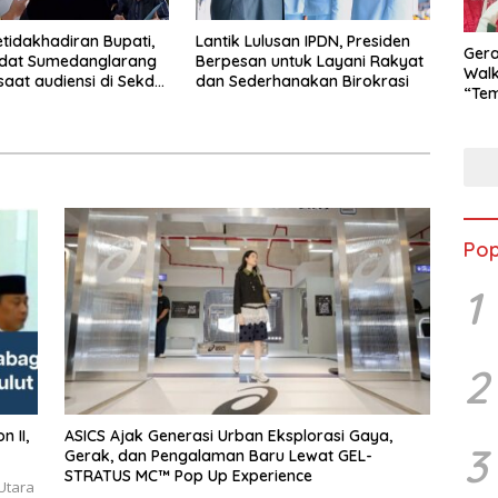
etidakhadiran Bupati,
Lantik Lulusan IPDN, Presiden
Ger
Adat Sumedanglarang
Berpesan untuk Layani Rakyat
Walk
saat audiensi di Sekda
dan Sederhanakan Birokrasi
“Tem
ng
Goes
Dor
Kuli
Men
Pop
1
2
ASICS Ajak Generasi Urban Eksplorasi Gaya,
3
Gerak, dan Pengalaman Baru Lewat GEL-
STRATUS MC™ Pop Up Experience
Utara