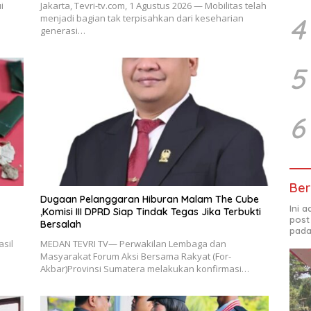
i
Jakarta, Tevri-tv.com, 1 Agustus 2026 — Mobilitas telah
menjadi bagian tak terpisahkan dari keseharian
4
generasi…
5
6
Ber
Dugaan Pelanggaran Hiburan Malam The Cube
Ini 
,Komisi III DPRD Siap Tindak Tegas Jika Terbukti
post
Bersalah
pada
sil
MEDAN TEVRI TV— Perwakilan Lembaga dan
Masyarakat Forum Aksi Bersama Rakyat (For-
Akbar)Provinsi Sumatera melakukan konfirmasi…