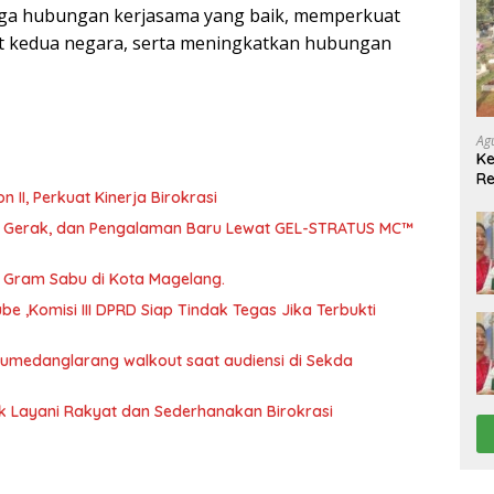
uga hubungan kerjasama yang baik, memperkuat
ut kedua negara, serta meningkatkan hubungan
Ag
Ke
Re
abat Eselon II, Perkuat Kinerja Birokrasi
(P
Pe
a, Gerak, dan Pengalaman Baru Lewat GEL-STRATUS MC™
46 Gram Sabu di Kota Magelang.
 ,Komisi III DPRD Siap Tindak Tegas Jika Terbukti
 Sumedanglarang walkout saat audiensi di Sekda
uk Layani Rakyat dan Sederhanakan Birokrasi