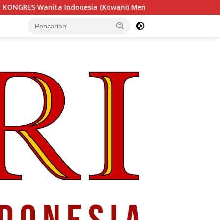
 (Kowani) Memperkuat Gerakan ‘Tempe Indonesia Goes to Unes