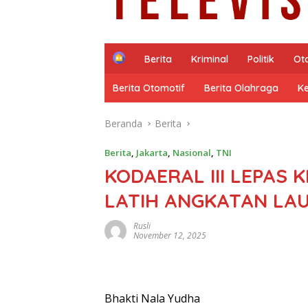
H
Berita
Kriminal
Politik
Ot
o
m
Berita Otomotif
Berita Olahraga
K
e
Beranda
Berita
Berita
,
Jakarta
,
Nasional
,
TNI
KODAERAL III LEPAS
LATIH ANGKATAN LA
Rusli
November 12, 2025
Bhakti Nala Yudha