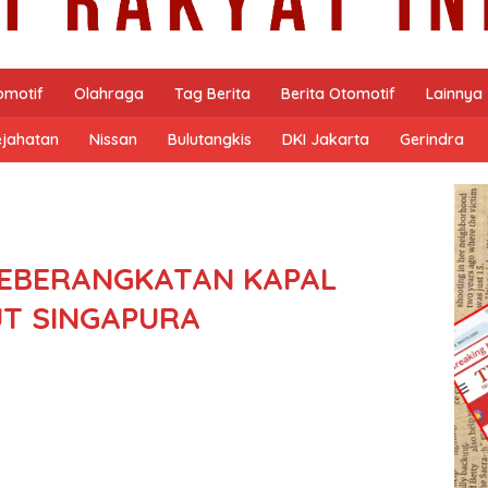
omotif
Olahraga
Tag Berita
Berita Otomotif
Lainnya
ejahatan
Nissan
Bulutangkis
DKI Jakarta
Gerindra
 KEBERANGKATAN KAPAL
UT SINGAPURA