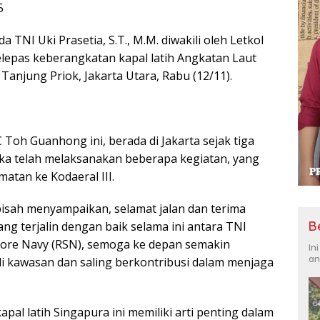
5
TNI Uki Prasetia, S.T., M.M. diwakili oleh Letkol
lepas keberangkatan kapal latih Angkatan Laut
anjung Priok, Jakarta Utara, Rabu (12/11).
oh Guanhong ini, berada di Jakarta sejak tiga
eka telah melaksanakan beberapa kegiatan, yang
atan ke Kodaeral III.
isah menyampaikan, selamat jalan dan terima
B
ng terjalin dengan baik selama ini antara TNI
pore Navy (RSN), semoga ke depan semakin
In
an
i kawasan dan saling berkontribusi dalam menjaga
pal latih Singapura ini memiliki arti penting dalam