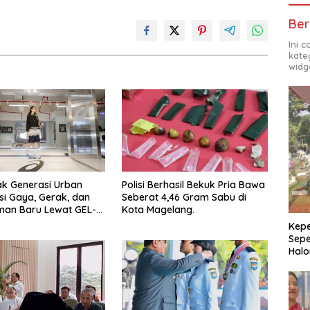
Ber
Ini 
kate
widg
ak Generasi Urban
Polisi Berhasil Bekuk Pria Bawa
si Gaya, Gerak, dan
Seberat 4,46 Gram Sabu di
man Baru Lewat GEL-
Kota Magelang.
 MC™ Pop Up
Kepe
ce
Sepe
Halo