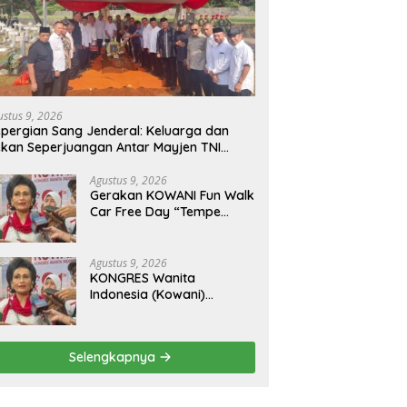
ustus 9, 2026
pergian Sang Jenderal: Keluarga dan
kan Seperjuangan Antar Mayjen TNI
urn) CH Halomoan Sidabutar ke
ristirahatan Terakhir
Agustus 9, 2026
Gerakan KOWANI Fun Walk
Car Free Day “Tempe
Indonesia Goes to
UNESCO”, Dorong Warisan
Kuliner Nusantara
Agustus 9, 2026
Mendunia
KONGRES Wanita
Indonesia (Kowani)
Memperkuat Gerakan
‘Tempe Indonesia Goes to
Unesco”
Selengkapnya