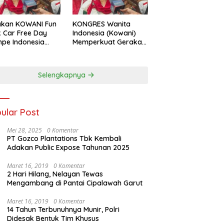
akan KOWANI Fun
KONGRES Wanita
 Car Free Day
Indonesia (Kowani)
pe Indonesia
Memperkuat Gerakan
 to UNESCO”,
‘Tempe Indonesia
ong Warisan
Goes to Unesco”
ner Nusantara
Selengkapnya
dunia
ular Post
Mei 28, 2025
0 Komentar
PT Gozco Plantations Tbk Kembali
Adakan Public Expose Tahunan 2025
Maret 16, 2019
0 Komentar
2 Hari Hilang, Nelayan Tewas
Mengambang di Pantai Cipalawah Garut
Maret 16, 2019
0 Komentar
14 Tahun Terbunuhnya Munir, Polri
Didesak Bentuk Tim Khusus