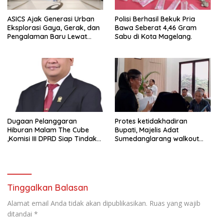
ASICS Ajak Generasi Urban
Polisi Berhasil Bekuk Pria
Eksplorasi Gaya, Gerak, dan
Bawa Seberat 4,46 Gram
Pengalaman Baru Lewat
Sabu di Kota Magelang.
GEL-STRATUS MC™ Pop Up
Experience
Dugaan Pelanggaran
Protes ketidakhadiran
Hiburan Malam The Cube
Bupati, Majelis Adat
,Komisi III DPRD Siap Tindak
Sumedanglarang walkout
Tegas Jika Terbukti Bersalah
saat audiensi di Sekda
Sumedang
Tinggalkan Balasan
Alamat email Anda tidak akan dipublikasikan.
Ruas yang wajib
ditandai
*