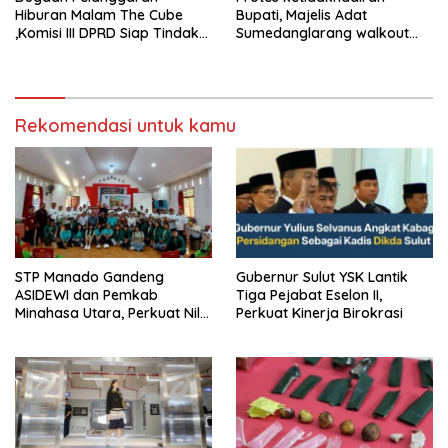
Hiburan Malam The Cube
Bupati, Majelis Adat
,Komisi III DPRD Siap Tindak
Sumedanglarang walkout
Tegas Jika Terbukti Bersalah
saat audiensi di Sekda
Sumedang
Rekomendasi untuk kamu
‎STP Manado Gandeng
Gubernur Sulut YSK Lantik
ASIDEWI dan Pemkab
Tiga Pejabat Eselon II,
Minahasa Utara, Perkuat Nilai
Perkuat Kinerja Birokrasi
Jual UMKM Desa Wisata
Dimembe