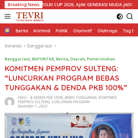
Langsung
APOLRI CUP 2026, AJAK GENERASI MUDA JADI DUTA KAMTIBMAS 
Breaking News
ke
konten
Home
Berita
Kriminal
Politik
Otomotif
Olahraga
Tag Ber
Beranda
Banggai laut
Banggai laut
,
BAPONTAR
,
Berita
,
Daerah
,
Pemerintahan
KOMITMEN PEMPROV SULTENG:
“LUNCURKAN PROGRAM BEBAS
TUNGGAKAN & DENDA PKB 100%”
Fiktor
-
& DENDA PKB 100%
,
BEBAS TUNGGAKAN
,
KOMITMEN
PEMPROV SULTENG
,
LUNCURKAN PROGRAM
Desember 1, 2025