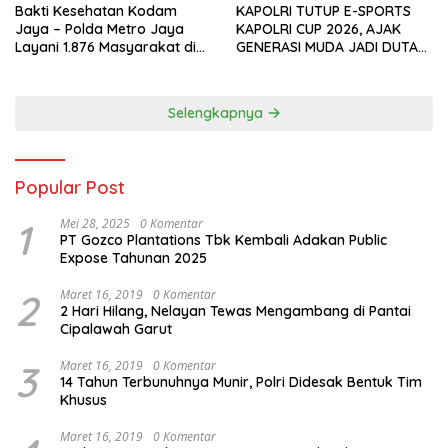
Bakti Kesehatan Kodam
KAPOLRI TUTUP E-SPORTS
Jaya – Polda Metro Jaya
KAPOLRI CUP 2026, AJAK
Layani 1.876 Masyarakat di
GENERASI MUDA JADI DUTA
Monas
KAMTIBMAS DAN AKTIF
LAPORKAN GANGGUAN KE 110
Selengkapnya
Popular Post
1
Mei 28, 2025
0 Komentar
PT Gozco Plantations Tbk Kembali Adakan Public
Expose Tahunan 2025
2
Maret 16, 2019
0 Komentar
2 Hari Hilang, Nelayan Tewas Mengambang di Pantai
Cipalawah Garut
3
Maret 16, 2019
0 Komentar
14 Tahun Terbunuhnya Munir, Polri Didesak Bentuk Tim
Khusus
Maret 16, 2019
0 Komentar