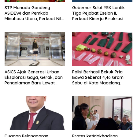
‎STP Manado Gandeng
Gubernur Sulut YSK Lantik
ASIDEWI dan Pemkab
Tiga Pejabat Eselon II,
Minahasa Utara, Perkuat Nilai
Perkuat Kinerja Birokrasi
Jual UMKM Desa Wisata
Dimembe
ASICS Ajak Generasi Urban
Polisi Berhasil Bekuk Pria
Eksplorasi Gaya, Gerak, dan
Bawa Seberat 4,46 Gram
Pengalaman Baru Lewat
Sabu di Kota Magelang.
GEL-STRATUS MC™ Pop Up
Experience
Dugaan Pelanggaran
Protes ketidakhadiran