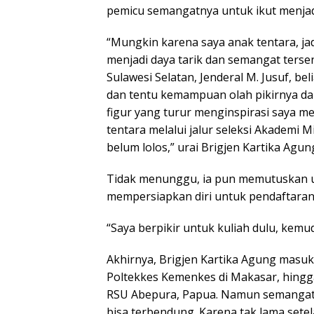
pemicu semangatnya untuk ikut menjadi
“Mungkin karena saya anak tentara, ja
menjadi daya tarik dan semangat tersen
Sulawesi Selatan, Jenderal M. Jusuf, be
dan tentu kemampuan olah pikirnya dal
figur yang turur menginspirasi saya men
tentara melalui jalur seleksi Akademi Mi
belum lolos,” urai Brigjen Kartika Agun
Tidak menunggu, ia pun memutuskan u
mempersiapkan diri untuk pendaftaran
“Saya berpikir untuk kuliah dulu, kemud
Akhirnya, Brigjen Kartika Agung masuk 
Poltekkes Kemenkes di Makasar, hingg
RSU Abepura, Papua. Namun semangat d
bisa terbendung. Karena tak lama sete