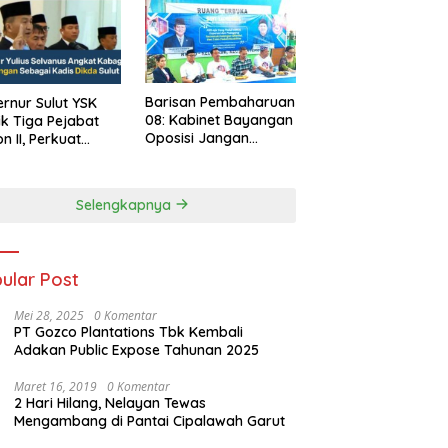
Barisan Pembaharuan
rnur Sulut YSK
08: Kabinet Bayangan
ik Tiga Pejabat
Oposisi Jangan
on II, Perkuat
Ganggu Stabilitas
rja Birokrasi
Nasional dan
Program Asta Cita
Selengkapnya
Prabowo-Gibran
ular Post
Mei 28, 2025
0 Komentar
PT Gozco Plantations Tbk Kembali
Adakan Public Expose Tahunan 2025
Maret 16, 2019
0 Komentar
2 Hari Hilang, Nelayan Tewas
Mengambang di Pantai Cipalawah Garut