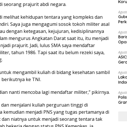
Koru
 seorang prajurit abdi negara.
Agust
di melihat kehidupan tentara yang kompleks dan
Gubernur Su
Perk
diri. Saya juga mengagumi sosok tokoh militer asal
liau dengan ketegasan, kejujuran, kedisiplinannya
Agust
Bari
am mengurus Angkatan Darat saat itu, itu menjadi
Opos
jadi prajurit. Jadi, lulus SMA saya mendaftar
Prog
liter, tahun 1986. Tapi saat itu belum rezeki saya,
Agust
ASIC
g.
Gera
STR
ntuk mengambil kuliah di bidang kesehatan sambil
Agust
Laka
 berikutnya ke TNI.
Indo
Keb
ian nanti mencoba lagi mendaftar militer,” pikirnya.
Agust
Poli
Gram
dan menjalani kuliah perguruan tinggi di
a kemudian menjadi PNS yang tugas pertamanya di
an niatnya untuk menjadi seorang tentara tak
lah bekerja dengan status PNS Kemenkes, ia