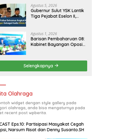
Agustus 5, 2026
Gubernur Sulut YSK Lantik
Tiga Pejabat Eselon II,
Perkuat Kinerja Birokrasi
Agustus 1, 2026
Barisan Pembaharuan 08:
Kabinet Bayangan Oposisi
Jangan Ganggu Stabilitas
Nasional dan Program
Asta Cita Prabowo-Gibran
Selengkapnya
ita Olahraga
contoh widget dengan style gallery pada
gori olahraga, anda bisa mengaturnya pada
et recent post wpberita.
AST Eps.10: Partisipasi Masyakat Cegah
psi, Narsum Risat dan Denny Susanto.SH