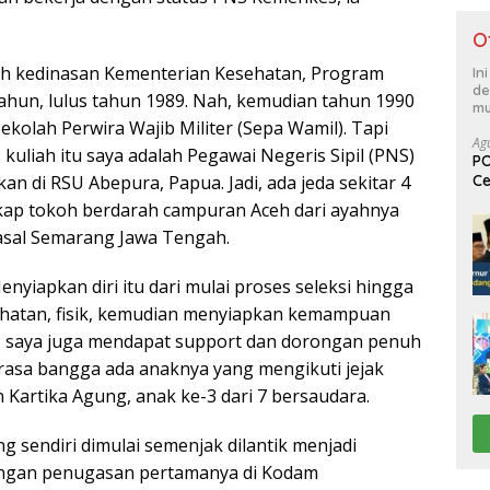
O
lah kedinasan Kementerian Kesehatan, Program
In
de
 tahun, lulus tahun 1989. Nah, kemudian tahun 1990
mu
ekolah Perwira Wajib Militer (Sepa Wamil). Tapi
Ag
kuliah itu saya adalah Pegawai Negeris Sipil (PNS)
PO
Ce
n di RSU Abepura, Papua. Jadi, ada jeda sekitar 4
Su
kap tokoh berdarah campuran Aceh dari ayahnya
 asal Semarang Jawa Tengah.
enyiapkan diri itu dari mulai proses seleksi hingga
sehatan, fisik, kemudian menyiapkan kemampuan
lah, saya juga mendapat support dan dorongan penuh
rasa bangga ada anaknya yang mengikuti jejak
n Kartika Agung, anak ke-3 dari 7 bersaudara.
ng sendiri dimulai semenjak dilantik menjadi
dengan penugasan pertamanya di Kodam