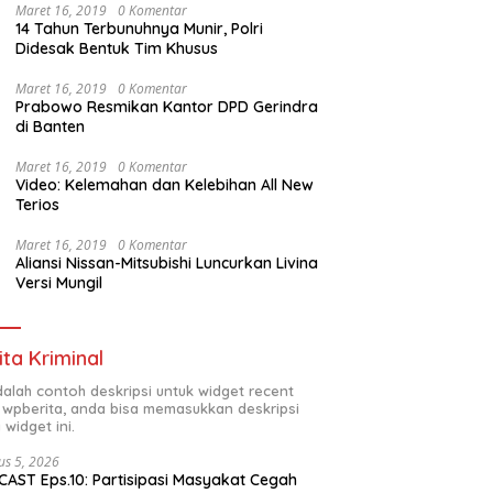
Maret 16, 2019
0 Komentar
14 Tahun Terbunuhnya Munir, Polri
Didesak Bentuk Tim Khusus
Maret 16, 2019
0 Komentar
Prabowo Resmikan Kantor DPD Gerindra
di Banten
Maret 16, 2019
0 Komentar
Video: Kelemahan dan Kelebihan All New
Terios
Maret 16, 2019
0 Komentar
Aliansi Nissan-Mitsubishi Luncurkan Livina
Versi Mungil
ita Kriminal
adalah contoh deskripsi untuk widget recent
 wpberita, anda bisa memasukkan deskripsi
 widget ini.
us 5, 2026
AST Eps.10: Partisipasi Masyakat Cegah