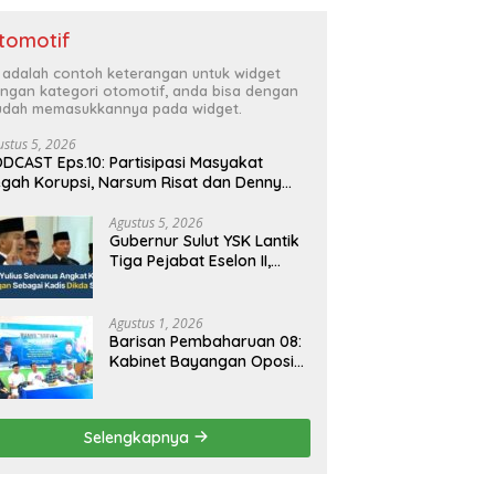
tomotif
i adalah contoh keterangan untuk widget
ngan kategori otomotif, anda bisa dengan
dah memasukkannya pada widget.
ustus 5, 2026
DCAST Eps.10: Partisipasi Masyakat
gah Korupsi, Narsum Risat dan Denny
santo.SH
Agustus 5, 2026
Gubernur Sulut YSK Lantik
Tiga Pejabat Eselon II,
Perkuat Kinerja Birokrasi
Agustus 1, 2026
Barisan Pembaharuan 08:
Kabinet Bayangan Oposisi
Jangan Ganggu Stabilitas
Nasional dan Program
Asta Cita Prabowo-Gibran
Selengkapnya