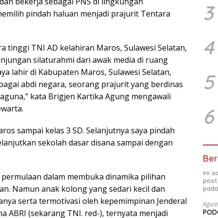
 dan bekerja sebagai PNS di lingkungan
3
milih pindah haluan menjadi prajurit Tentara
4
a tinggi TNI AD kelahiran Maros, Sulawesi Selatan,
njungan silaturahmi dari awak media di ruang
aya lahir di Kabupaten Maros, Sulawesi Selatan,
5
bagai abdi negara, seorang prajurit yang berdinas
aguna,” kata Brigjen Kartika Agung mengawali
warta.
6
Maros sampai kelas 3 SD. Selanjutnya saya pindah
elanjutkan sekolah dasar disana sampai dengan
Ber
Ini 
g permulaan dalam membuka dinamika pilihan
post
. Namun anak kolong yang sedari kecil dan
pada
anya serta termotivasi oleh kepemimpinan Jenderal
Agust
PODC
ma ABRI (sekarang TNI. red-), ternyata menjadi