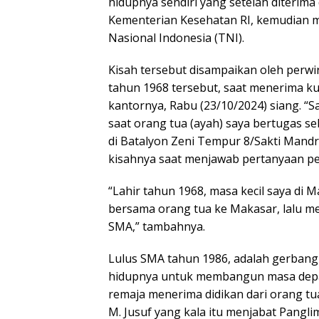
hidupnya sendiri yang setelah diterima
Kementerian Kesehatan RI, kemudian me
Nasional Indonesia (TNI).
Kisah tersebut disampaikan oleh perwir
tahun 1968 tersebut, saat menerima ku
kantornya, Rabu (23/10/2024) siang. “S
saat orang tua (ayah) saya bertugas se
di Batalyon Zeni Tempur 8/Sakti Mandr
kisahnya saat menjawab pertanyaan pe
“Lahir tahun 1968, masa kecil saya di 
bersama orang tua ke Makasar, lalu m
SMA,” tambahnya.
Lulus SMA tahun 1986, adalah gerban
hidupnya untuk membangun masa depan
remaja menerima didikan dari orang tu
M. Jusuf yang kala itu menjabat Pangli