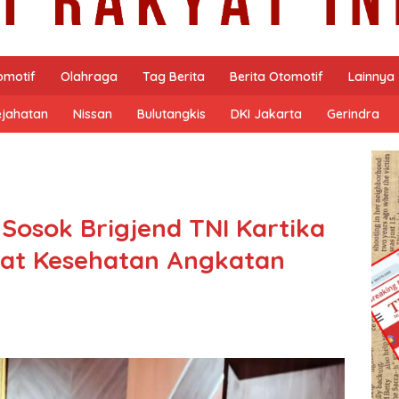
omotif
Olahraga
Tag Berita
Berita Otomotif
Lainnya
ejahatan
Nissan
Bulutangkis
DKI Jakarta
Gerindra
Sosok Brigjend TNI Kartika
sat Kesehatan Angkatan