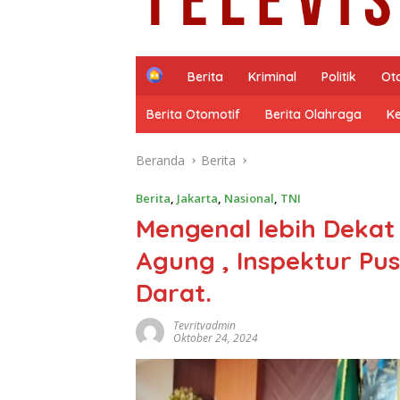
H
Berita
Kriminal
Politik
Ot
o
m
Berita Otomotif
Berita Olahraga
K
e
Beranda
Berita
Berita
,
Jakarta
,
Nasional
,
TNI
Mengenal lebih Dekat 
Agung , Inspektur Pu
Darat.
Tevritvadmin
Oktober 24, 2024