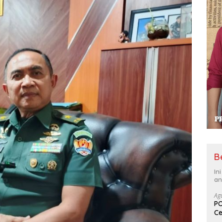
B
In
an
Ag
PO
Ce
Su