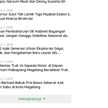
psi, Narsum Risat dan Denny Susanto.SH
us 5, 2026
lut YSK Lantik Tiga Pejabat Eselon II,
uat Kinerja Birokrasi
us 1, 2026
san Pembaharuan 08: Kabinet Bayangan
isi Jangan Ganggu Stabilitas Nasional dan
ram Asta Cita Prabowo-Gibran
us 1, 2026
S Ajak Generasi Urban Eksplorasi Gaya,
k, dan Pengalaman Baru Lewat GEL-
ATUS MC™ Pop Up Experience
us 1, 2026
lantas Truk Vs Sepeda Motor di Depan
mart Palbapang Magelang Berakibat Truk
akar
us 1, 2026
si Berhasil Bekuk Pria Bawa Seberat 4,46
 Sabu di Kota Magelang.
Selengkapnya