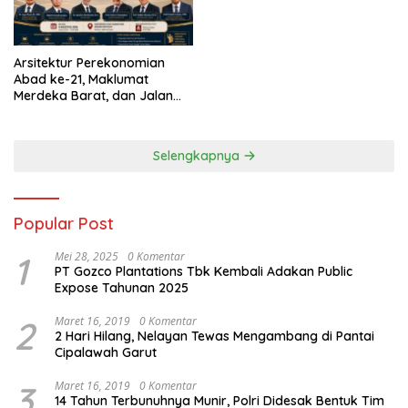
Susanto.SH
Arsitektur Perekonomian
Abad ke-21, Maklumat
Merdeka Barat, dan Jalan
Panjang Menuju Kedaulatan
Ekonomi
Selengkapnya
Popular Post
1
Mei 28, 2025
0 Komentar
PT Gozco Plantations Tbk Kembali Adakan Public
Expose Tahunan 2025
2
Maret 16, 2019
0 Komentar
2 Hari Hilang, Nelayan Tewas Mengambang di Pantai
Cipalawah Garut
3
Maret 16, 2019
0 Komentar
14 Tahun Terbunuhnya Munir, Polri Didesak Bentuk Tim