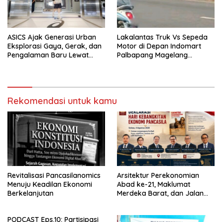
ASICS Ajak Generasi Urban
Lakalantas Truk Vs Sepeda
Eksplorasi Gaya, Gerak, dan
Motor di Depan Indomart
Pengalaman Baru Lewat
Palbapang Magelang
GEL-STRATUS MC™ Pop Up
Berakibat Truk Kebakar
Experience
Rekomendasi untuk kamu
Revitalisasi Pancasilanomics
Arsitektur Perekonomian
Menuju Keadilan Ekonomi
Abad ke-21, Maklumat
Berkelanjutan
Merdeka Barat, dan Jalan
Panjang Menuju Kedaulatan
Ekonomi
PODCAST Eps.10: Partisipasi