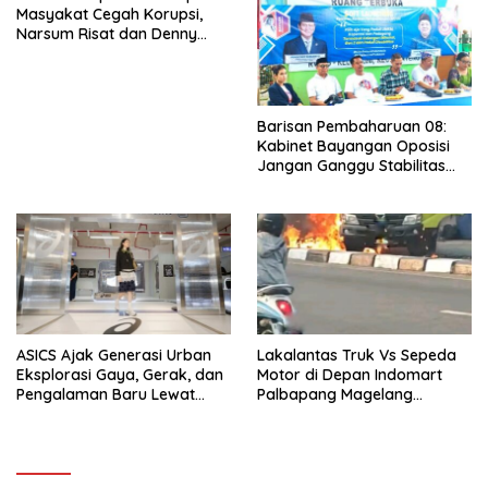
Masyakat Cegah Korupsi,
Narsum Risat dan Denny
Susanto.SH
Barisan Pembaharuan 08:
Kabinet Bayangan Oposisi
Jangan Ganggu Stabilitas
Nasional dan Program Asta
Cita Prabowo-Gibran
ASICS Ajak Generasi Urban
Lakalantas Truk Vs Sepeda
Eksplorasi Gaya, Gerak, dan
Motor di Depan Indomart
Pengalaman Baru Lewat
Palbapang Magelang
GEL-STRATUS MC™ Pop Up
Berakibat Truk Kebakar
Experience