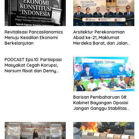
Revitalisasi Pancasilanomics
Arsitektur Perekonomian
Menuju Keadilan Ekonomi
Abad ke-21, Maklumat
Berkelanjutan
Merdeka Barat, dan Jalan
Panjang Menuju Kedaulatan
Ekonomi
PODCAST Eps.10: Partisipasi
Masyakat Cegah Korupsi,
Narsum Risat dan Denny
Susanto.SH
Barisan Pembaharuan 08:
Kabinet Bayangan Oposisi
Jangan Ganggu Stabilitas
Nasional dan Program Asta
Cita Prabowo-Gibran