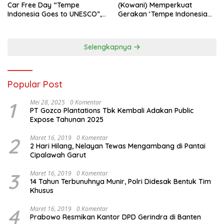
Car Free Day “Tempe
(Kowani) Memperkuat
Indonesia Goes to UNESCO”,
Gerakan ‘Tempe Indonesia
Dorong Warisan Kuliner
Goes to Unesco”
Nusantara Mendunia
Selengkapnya
Popular Post
1
Mei 28, 2025
0 Komentar
PT Gozco Plantations Tbk Kembali Adakan Public
Expose Tahunan 2025
2
Maret 16, 2019
0 Komentar
2 Hari Hilang, Nelayan Tewas Mengambang di Pantai
Cipalawah Garut
3
Maret 16, 2019
0 Komentar
14 Tahun Terbunuhnya Munir, Polri Didesak Bentuk Tim
Khusus
4
Maret 16, 2019
0 Komentar
Prabowo Resmikan Kantor DPD Gerindra di Banten