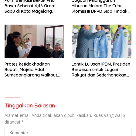
Polisi Berhasil Bekuk Pria
Dugaan Pelanggaran
Bawa Seberat 4,46 Gram
Hiburan Malam The Cube
Sabu di Kota Magelang.
,Komisi III DPRD Siap Tindak
Tegas Jika Terbukti Bersalah
Protes ketidakhadiran
Lantik Lulusan IPDN, Presiden
Bupati, Majelis Adat
Berpesan untuk Layani
Sumedanglarang walkout
Rakyat dan Sederhanakan
saat audiensi di Sekda
Birokrasi
Sumedang
Tinggalkan Balasan
Alamat email Anda tidak akan dipublikasikan.
Ruas yang wajib
ditandai
*