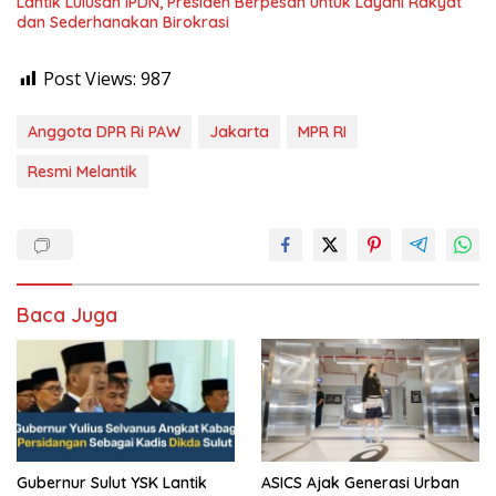
Lantik Lulusan IPDN, Presiden Berpesan untuk Layani Rakyat
dan Sederhanakan Birokrasi
Post Views:
987
Anggota DPR Ri PAW
Jakarta
MPR RI
Resmi Melantik
Baca Juga
Gubernur Sulut YSK Lantik
ASICS Ajak Generasi Urban