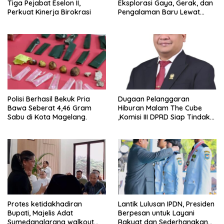
Tiga Pejabat Eselon II,
Eksplorasi Gaya, Gerak, dan
Perkuat Kinerja Birokrasi
Pengalaman Baru Lewat
GEL-STRATUS MC™ Pop Up
Experience
Polisi Berhasil Bekuk Pria
Dugaan Pelanggaran
Bawa Seberat 4,46 Gram
Hiburan Malam The Cube
Sabu di Kota Magelang.
,Komisi III DPRD Siap Tindak
Tegas Jika Terbukti Bersalah
Protes ketidakhadiran
Lantik Lulusan IPDN, Presiden
Bupati, Majelis Adat
Berpesan untuk Layani
Sumedanglarang walkout
Rakyat dan Sederhanakan