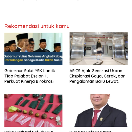
saat audiensi di Sekda
Birokrasi
Sumedang
Rekomendasi untuk kamu
Gubernur Sulut YSK Lantik
ASICS Ajak Generasi Urban
Tiga Pejabat Eselon II,
Eksplorasi Gaya, Gerak, dan
Perkuat Kinerja Birokrasi
Pengalaman Baru Lewat
GEL-STRATUS MC™ Pop Up
Experience