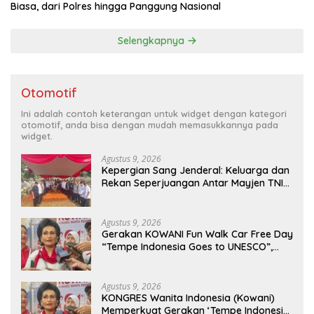
Biasa, dari Polres hingga Panggung Nasional
Selengkapnya
Otomotif
Ini adalah contoh keterangan untuk widget dengan kategori
otomotif, anda bisa dengan mudah memasukkannya pada
widget.
Agustus 9, 2026
Kepergian Sang Jenderal: Keluarga dan
Rekan Seperjuangan Antar Mayjen TNI
(Purn) CH Halomoan Sidabutar ke
Peristirahatan Terakhir
Agustus 9, 2026
Gerakan KOWANI Fun Walk Car Free Day
“Tempe Indonesia Goes to UNESCO”,
Dorong Warisan Kuliner Nusantara
Mendunia
Agustus 9, 2026
KONGRES Wanita Indonesia (Kowani)
Memperkuat Gerakan ‘Tempe Indonesia