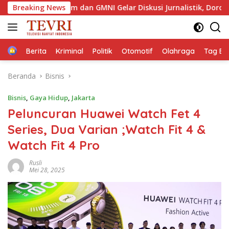
Langsung
Jaktim dan GMNI Gelar Diskusi Jurnalistik, Dorong Gen Z Kritis 
Breaking News
ke
konten
Home
Berita
Kriminal
Politik
Otomotif
Olahraga
Tag Ber
Beranda
Bisnis
Bisnis
,
Gaya Hidup
,
Jakarta
Peluncuran Huawei Watch Fet 4
Series, Dua Varian ;Watch Fit 4 &
Watch Fit 4 Pro
Rusli
Mei 28, 2025