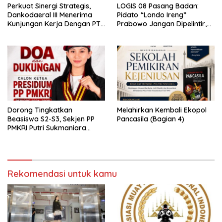
Perkuat Sinergi Strategis,
LOGIS 08 Pasang Badan:
Dankodaeral III Menerima
Pidato “Londo Ireng”
Kunjungan Kerja Dengan PT
Prabowo Jangan Dipelintir,
PLN
Itu Ditujukan untuk Oknum
Dorong Tingkatkan
Melahirkan Kembali Ekopol
Beasiswa S2-S3, Sekjen PP
Pancasila (Bagian 4)
PMKRI Putri Sukmaniara
Resmi Deklarasi Maju Calon
Ketua PP PMKRI
Rekomendasi untuk kamu