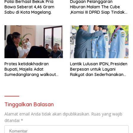
Polisi Berhasil Bekuk Pria
Dugaan Pelanggaran
Bawa Seberat 4,46 Gram
Hiburan Malam The Cube
Sabu di Kota Magelang.
,Komisi III DPRD Siap Tindak
Tegas Jika Terbukti Bersalah
Protes ketidakhadiran
Lantik Lulusan IPDN, Presiden
Bupati, Majelis Adat
Berpesan untuk Layani
Sumedanglarang walkout
Rakyat dan Sederhanakan
saat audiensi di Sekda
Birokrasi
Sumedang
Tinggalkan Balasan
Alamat email Anda tidak akan dipublikasikan.
Ruas yang wajib
ditandai
*