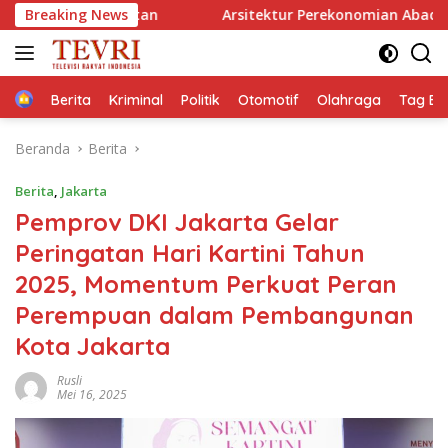
Langsung
utan
Breaking News
Arsitektur Perekonomian Abad ke-21, Maklumat M
ke
konten
Home
Berita
Kriminal
Politik
Otomotif
Olahraga
Tag Ber
Beranda
Berita
Berita
,
Jakarta
Pemprov DKI Jakarta Gelar
Peringatan Hari Kartini Tahun
2025, Momentum Perkuat Peran
Perempuan dalam Pembangunan
Kota Jakarta
Rusli
Mei 16, 2025