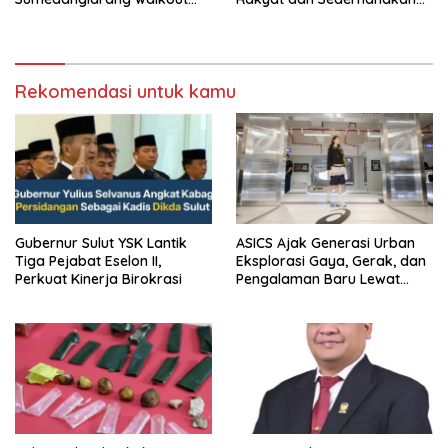
saat audiensi di Sekda
Birokrasi
Sumedang
Rekomendasi untuk kamu
Gubernur Sulut YSK Lantik
ASICS Ajak Generasi Urban
Tiga Pejabat Eselon II,
Eksplorasi Gaya, Gerak, dan
Perkuat Kinerja Birokrasi
Pengalaman Baru Lewat
GEL-STRATUS MC™ Pop Up
Experience