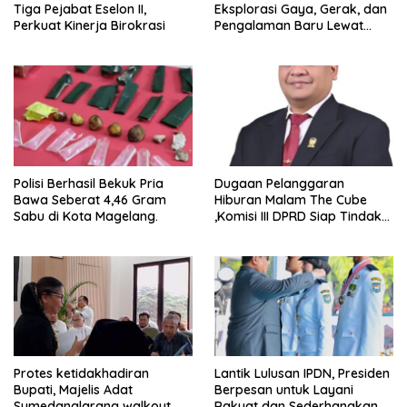
Tiga Pejabat Eselon II,
Eksplorasi Gaya, Gerak, dan
Perkuat Kinerja Birokrasi
Pengalaman Baru Lewat
GEL-STRATUS MC™ Pop Up
Experience
Polisi Berhasil Bekuk Pria
Dugaan Pelanggaran
Bawa Seberat 4,46 Gram
Hiburan Malam The Cube
Sabu di Kota Magelang.
,Komisi III DPRD Siap Tindak
Tegas Jika Terbukti Bersalah
Protes ketidakhadiran
Lantik Lulusan IPDN, Presiden
Bupati, Majelis Adat
Berpesan untuk Layani
Sumedanglarang walkout
Rakyat dan Sederhanakan