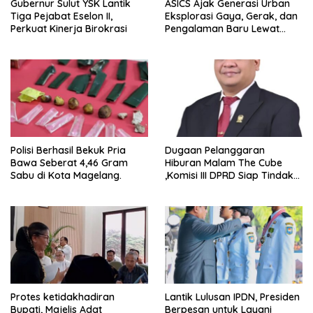
Gubernur Sulut YSK Lantik
ASICS Ajak Generasi Urban
Tiga Pejabat Eselon II,
Eksplorasi Gaya, Gerak, dan
Perkuat Kinerja Birokrasi
Pengalaman Baru Lewat
GEL-STRATUS MC™ Pop Up
Experience
Polisi Berhasil Bekuk Pria
Dugaan Pelanggaran
Bawa Seberat 4,46 Gram
Hiburan Malam The Cube
Sabu di Kota Magelang.
,Komisi III DPRD Siap Tindak
Tegas Jika Terbukti Bersalah
Protes ketidakhadiran
Lantik Lulusan IPDN, Presiden
Bupati, Majelis Adat
Berpesan untuk Layani