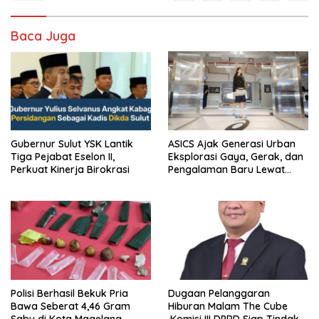
Baca Juga
Gubernur Sulut YSK Lantik
ASICS Ajak Generasi Urban
Tiga Pejabat Eselon II,
Eksplorasi Gaya, Gerak, dan
Perkuat Kinerja Birokrasi
Pengalaman Baru Lewat
GEL-STRATUS MC™ Pop Up
Experience
Polisi Berhasil Bekuk Pria
Dugaan Pelanggaran
Bawa Seberat 4,46 Gram
Hiburan Malam The Cube
Sabu di Kota Magelang.
,Komisi III DPRD Siap Tindak