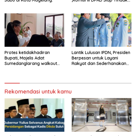
Tegas Jika Terbukti Bersalah
Protes ketidakhadiran
Lantik Lulusan IPDN, Presiden
Bupati, Majelis Adat
Berpesan untuk Layani
Sumedanglarang walkout
Rakyat dan Sederhanakan
saat audiensi di Sekda
Birokrasi
Sumedang
Rekomendasi untuk kamu