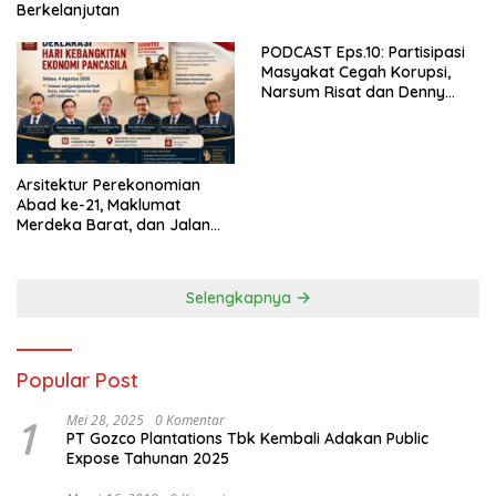
Berkelanjutan
PODCAST Eps.10: Partisipasi
Masyakat Cegah Korupsi,
Narsum Risat dan Denny
Susanto.SH
Arsitektur Perekonomian
Abad ke-21, Maklumat
Merdeka Barat, dan Jalan
Panjang Menuju Kedaulatan
Ekonomi
Selengkapnya
Popular Post
1
Mei 28, 2025
0 Komentar
PT Gozco Plantations Tbk Kembali Adakan Public
Expose Tahunan 2025