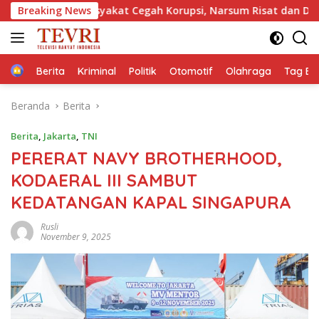
Langsung
si Masyakat Cegah Korupsi, Narsum Risat dan Denny Susanto.SH
Breaking News
ke
konten
Home
Berita
Kriminal
Politik
Otomotif
Olahraga
Tag Ber
Beranda
Berita
Berita
,
Jakarta
,
TNI
PERERAT NAVY BROTHERHOOD,
KODAERAL III SAMBUT
KEDATANGAN KAPAL SINGAPURA
Rusli
November 9, 2025