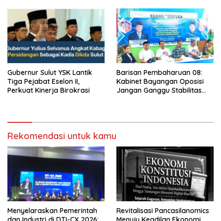
Ekonomi
Gubernur Sulut YSK Lantik
Barisan Pembaharuan 08:
Tiga Pejabat Eselon II,
Kabinet Bayangan Oposisi
Perkuat Kinerja Birokrasi
Jangan Ganggu Stabilitas
Nasional dan Program Asta
Cita Prabowo-Gibran
Rekomendasi untuk kamu
Menyelaraskan Pemerintah
Revitalisasi Pancasilanomics
dan Industri di DTI-CX 2026:
Menuju Keadilan Ekonomi