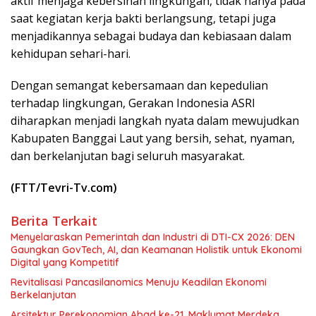
aktif menjaga kebersihan lingkungan, tidak hanya pada
saat kegiatan kerja bakti berlangsung, tetapi juga
menjadikannya sebagai budaya dan kebiasaan dalam
kehidupan sehari-hari.
Dengan semangat kebersamaan dan kepedulian
terhadap lingkungan, Gerakan Indonesia ASRI
diharapkan menjadi langkah nyata dalam mewujudkan
Kabupaten Banggai Laut yang bersih, sehat, nyaman,
dan berkelanjutan bagi seluruh masyarakat.
(FTT/Tevri-Tv.com)
Berita Terkait
Menyelaraskan Pemerintah dan Industri di DTI-CX 2026: DEN
Gaungkan GovTech, AI, dan Keamanan Holistik untuk Ekonomi
Digital yang Kompetitif
Revitalisasi Pancasilanomics Menuju Keadilan Ekonomi
Berkelanjutan
Arsitektur Perekonomian Abad ke-21, Maklumat Merdeka