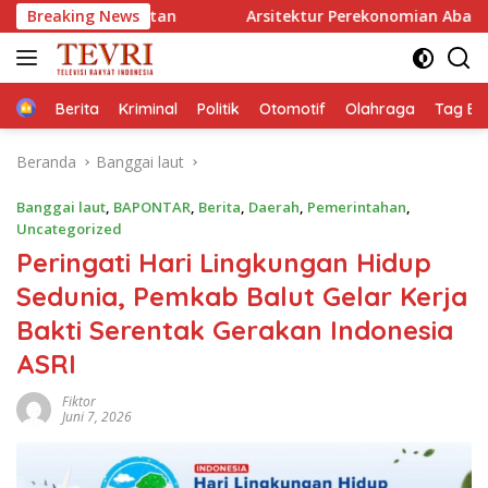
Langsung
an
Breaking News
Arsitektur Perekonomian Abad ke-21, Maklumat Mer
ke
konten
Home
Berita
Kriminal
Politik
Otomotif
Olahraga
Tag Ber
Beranda
Banggai laut
Banggai laut
,
BAPONTAR
,
Berita
,
Daerah
,
Pemerintahan
,
Uncategorized
Peringati Hari Lingkungan Hidup
Sedunia, Pemkab Balut Gelar Kerja
Bakti Serentak Gerakan Indonesia
ASRI
Fiktor
Juni 7, 2026