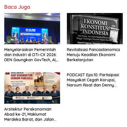
Baca Juga
Menyelaraskan Pemerintah
Revitalisasi Pancasilanomics
dan Industri di DTI-CX 2026:
Menuju Keadilan Ekonomi
DEN Gaungkan GovTech, AI,
Berkelanjutan
dan Keamanan Holistik untuk
Ekonomi Digital yang
PODCAST Eps.10: Partisipasi
Kompetitif
Masyakat Cegah Korupsi,
Narsum Risat dan Denny
Susanto.SH
Arsitektur Perekonomian
Abad ke-21, Maklumat
Merdeka Barat, dan Jalan
Panjang Menuju Kedaulatan