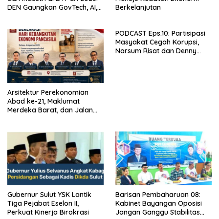
DEN Gaungkan GovTech, AI,
Berkelanjutan
dan Keamanan Holistik untuk
Ekonomi Digital yang
PODCAST Eps.10: Partisipasi
Kompetitif
Masyakat Cegah Korupsi,
Narsum Risat dan Denny
Susanto.SH
Arsitektur Perekonomian
Abad ke-21, Maklumat
Merdeka Barat, dan Jalan
Panjang Menuju Kedaulatan
Ekonomi
Gubernur Sulut YSK Lantik
Barisan Pembaharuan 08:
Tiga Pejabat Eselon II,
Kabinet Bayangan Oposisi
Perkuat Kinerja Birokrasi
Jangan Ganggu Stabilitas