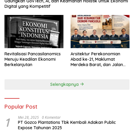
Gaungkan GovTech, AI, dan Keamanan Holistik untuk Ekonomi
Digital yang Kompetitif
Revitalisasi Pancasilanomics
Arsitektur Perekonomian
Menuju Keadilan Ekonomi
Abad ke-21, Maklumat
Berkelanjutan
Merdeka Barat, dan Jalan
Panjang Menuju Kedaulatan
Ekonomi
Selengkapnya
Popular Post
1
Mei 28, 2025
0 Komentar
PT Gozco Plantations Tbk Kembali Adakan Public
Expose Tahunan 2025