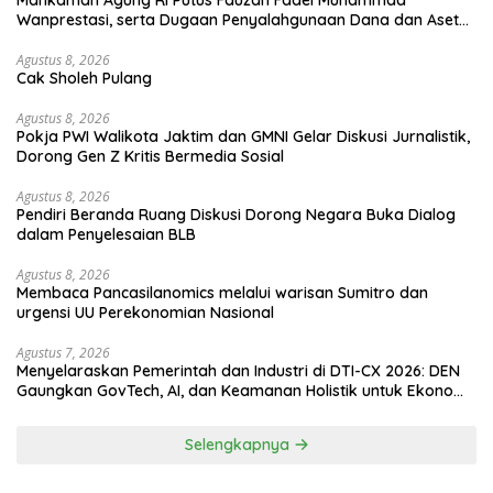
Mahkamah Agung RI Putus Fauzan Fadel Muhammad
Wanprestasi, serta Dugaan Penyalahgunaan Dana dan Aset
PT GME
Agustus 8, 2026
Cak Sholeh Pulang
Agustus 8, 2026
Pokja PWI Walikota Jaktim dan GMNI Gelar Diskusi Jurnalistik,
Dorong Gen Z Kritis Bermedia Sosial
Agustus 8, 2026
Pendiri Beranda Ruang Diskusi Dorong Negara Buka Dialog
dalam Penyelesaian BLB
Agustus 8, 2026
Membaca Pancasilanomics melalui warisan Sumitro dan
urgensi UU Perekonomian Nasional
Agustus 7, 2026
Menyelaraskan Pemerintah dan Industri di DTI-CX 2026: DEN
Gaungkan GovTech, AI, dan Keamanan Holistik untuk Ekonomi
Digital yang Kompetitif
Selengkapnya