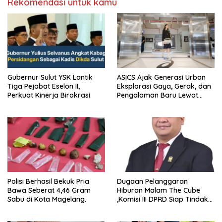
Rekomendasi untuk kamu
Gubernur Sulut YSK Lantik
ASICS Ajak Generasi Urban
Tiga Pejabat Eselon II,
Eksplorasi Gaya, Gerak, dan
Perkuat Kinerja Birokrasi
Pengalaman Baru Lewat
GEL-STRATUS MC™ Pop Up
Experience
Polisi Berhasil Bekuk Pria
Dugaan Pelanggaran
Bawa Seberat 4,46 Gram
Hiburan Malam The Cube
Sabu di Kota Magelang.
,Komisi III DPRD Siap Tindak
Tegas Jika Terbukti Bersalah