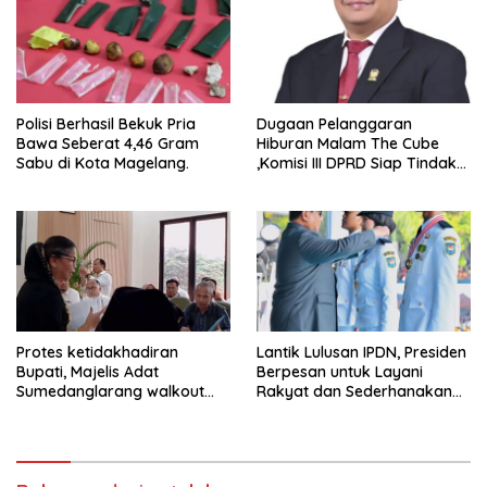
Polisi Berhasil Bekuk Pria
Dugaan Pelanggaran
Bawa Seberat 4,46 Gram
Hiburan Malam The Cube
Sabu di Kota Magelang.
,Komisi III DPRD Siap Tindak
Tegas Jika Terbukti Bersalah
Protes ketidakhadiran
Lantik Lulusan IPDN, Presiden
Bupati, Majelis Adat
Berpesan untuk Layani
Sumedanglarang walkout
Rakyat dan Sederhanakan
saat audiensi di Sekda
Birokrasi
Sumedang