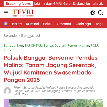
Langsung
ta Jaktim dan GMNI Gelar Diskusi Jurnalistik, Dorong Gen Z Krit
Breaking News
ke
konten
Home
Berita
Kriminal
Politik
Otomotif
Olahraga
Tag Ber
Beranda
Banggai laut
Banggai laut
,
BAPONTAR
,
Berita
,
Daerah
,
Pemerintahan
,
POLRI
,
Sulteng
Polsek Banggai Bersama Pemdes
Malino: Tanam Jagung Serentak,
Wujud Komitmen Swasembada
Pangan 2025
Fiktor
-
Bersama Pemdes Malino:
,
Polsek Banggai
,
Swasembada
Pangan
,
Tahun 2025
,
Tanam Jagung Serentak
,
Wujud Komitmen
Juli 9, 2025