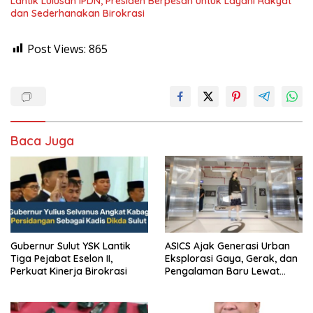
Lantik Lulusan IPDN, Presiden Berpesan untuk Layani Rakyat
dan Sederhanakan Birokrasi
Post Views:
865
Baca Juga
Gubernur Sulut YSK Lantik
ASICS Ajak Generasi Urban
Tiga Pejabat Eselon II,
Eksplorasi Gaya, Gerak, dan
Perkuat Kinerja Birokrasi
Pengalaman Baru Lewat
GEL-STRATUS MC™ Pop Up
Experience