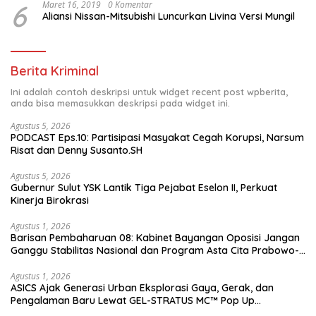
6
Maret 16, 2019
0 Komentar
Aliansi Nissan-Mitsubishi Luncurkan Livina Versi Mungil
Berita Kriminal
Ini adalah contoh deskripsi untuk widget recent post wpberita,
anda bisa memasukkan deskripsi pada widget ini.
Agustus 5, 2026
PODCAST Eps.10: Partisipasi Masyakat Cegah Korupsi, Narsum
Risat dan Denny Susanto.SH
Agustus 5, 2026
Gubernur Sulut YSK Lantik Tiga Pejabat Eselon II, Perkuat
Kinerja Birokrasi
Agustus 1, 2026
Barisan Pembaharuan 08: Kabinet Bayangan Oposisi Jangan
Ganggu Stabilitas Nasional dan Program Asta Cita Prabowo-
Gibran
Agustus 1, 2026
ASICS Ajak Generasi Urban Eksplorasi Gaya, Gerak, dan
Pengalaman Baru Lewat GEL-STRATUS MC™ Pop Up
Experience