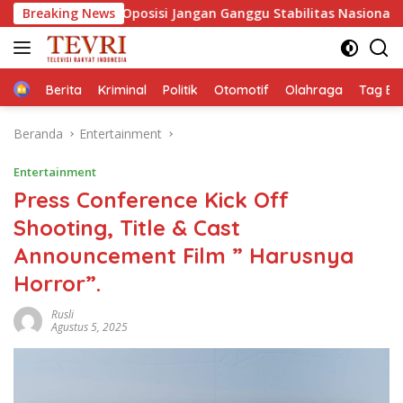
Langsung
 Oposisi Jangan Ganggu Stabilitas Nasional dan Program Asta
Breaking News
ke
konten
Home
Berita
Kriminal
Politik
Otomotif
Olahraga
Tag Ber
Beranda
Entertainment
Entertainment
Press Conference Kick Off
Shooting, Title & Cast
Announcement Film ” Harusnya
Horror”.
Rusli
Agustus 5, 2025