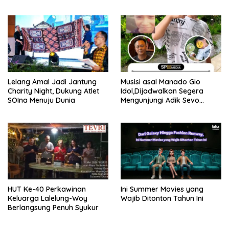
Pictures Karya Reza Arap
Orchestra Ajak Masyarakat
Cintai Musisi Indonesia
Lelang Amal Jadi Jantung
Musisi asal Manado Gio
Charity Night, Dukung Atlet
Idol,Dijadwalkan Segera
SOIna Menuju Dunia
Mengunjungi Adik Sevo
Korban Perundungan
‎HUT Ke-40 Perkawinan
Ini Summer Movies yang
Keluarga Lalelung-Woy
Wajib Ditonton Tahun Ini
Berlangsung Penuh Syukur