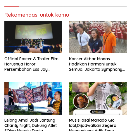
Rekomendasi untuk kamu
Official Poster & Trailer Film
Konser Akbar Monas
Harusnya Horor
Hadirkan Harmoni untuk
Persembahan Ess Jay
Semua, Jakarta Symphony
Pictures Karya Reza Arap
Orchestra Ajak Masyarakat
Cintai Musisi Indonesia
Lelang Amal Jadi Jantung
Musisi asal Manado Gio
Charity Night, Dukung Atlet
Idol,Dijadwalkan Segera
SOIna Menuju Dunia
Mengunjungi Adik Sevo