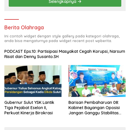
Selengkapnya
Berita Olahraga
Ini contoh widget dengan style gallery pada kategori olahraga,
anda bisa mengaturnya pada widget recent post wpberita.
PODCAST Eps.10: Partisipasi Masyakat Cegah Korupsi, Narsum
Risat dan Denny Susanto.SH
Gubernur Sulut YSK Lantik
Barisan Pembaharuan 08:
Tiga Pejabat Eselon II,
Kabinet Bayangan Oposisi
Perkuat Kinerja Birokrasi
Jangan Ganggu Stabilitas
Nasional dan Program Asta
Cita Prabowo-Gibran