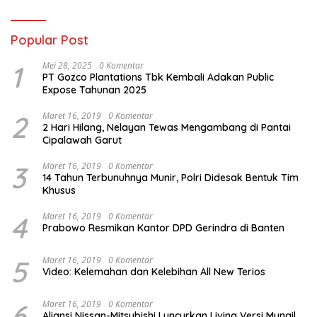
Popular Post
1
Mei 28, 2025
0 Komentar
PT Gozco Plantations Tbk Kembali Adakan Public
Expose Tahunan 2025
2
Maret 16, 2019
0 Komentar
2 Hari Hilang, Nelayan Tewas Mengambang di Pantai
Cipalawah Garut
3
Maret 16, 2019
0 Komentar
14 Tahun Terbunuhnya Munir, Polri Didesak Bentuk Tim
Khusus
4
Maret 16, 2019
0 Komentar
Prabowo Resmikan Kantor DPD Gerindra di Banten
5
Maret 16, 2019
0 Komentar
Video: Kelemahan dan Kelebihan All New Terios
6
Maret 16, 2019
0 Komentar
Aliansi Nissan-Mitsubishi Luncurkan Livina Versi Mungil