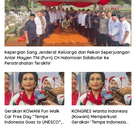
Kepergian Sang Jenderal: Keluarga dan Rekan Seperjuangan
Antar Mayjen TNI (Purn) CH Halomoan Sidabutar ke
Peristirahatan Terakhir
Gerakan KOWANI Fun Walk
KONGRES Wanita Indonesia
Car Free Day “Tempe
(Kowani) Memperkuat
Indonesia Goes to UNESCO”,
Gerakan ‘Tempe Indonesia
Dorong Warisan Kuliner
Goes to Unesco”
Nusantara Mendunia