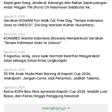
Kepergian Sang Jenderal: Keluarga dan Rekan Seperjuangan
Antar Mayjen TNI (Purn) CH Halomoan Sidabutar ke
Peristirahatan Terakhir
Agustus 9, 2026
Gerakan KOWANI Fun Walk Car Free Day “Tempe Indonesia
Goes to UNESCO”, Dorong Warisan Kuliner Nusantara
Mendunia
Agustus 9, 2026
KONGRES Wanita Indonesia (Kowani) Memperkuat Gerakan
‘Tempe Indonesia Goes to Unesco”
Agustus 9, 2026
9 Agustus, Andy Java Ajak Hormati Kearifan Masyarakat
Adat sebagai Solusi Krisis Lingkungan
Agustus 9, 2026
35.936 Anak Muda Main Bareng di Kapolri Cup 2026,
Wakapolri: Jangan Cuma Jadi Penonton, Jadilah Talenta
Digital
Agustus 9, 2026
Ketua IESPA Ibnu Riza Apresiasi Kapolri Cup 2026: Wadah Luar
Biasa, dari Polres hingga Panggung Nasional
Selengkapnya