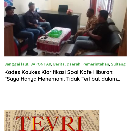
Banggai laut
,
BAPONTAR
,
Berita
,
Daerah
,
Pemerintahan
,
Sulteng
Juli 22, 2025
Kades Kaukes Klarifikasi Soal Kafe Hiburan:
“Saya Hanya Menemani, Tidak Terlibat dalam
Insiden