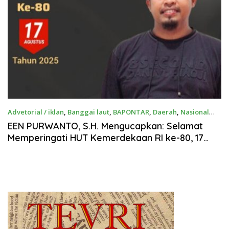
Advetorial / iklan
,
Banggai laut
,
BAPONTAR
,
Daerah
,
Nasional
Agustus 16, 2025
EEN PURWANTO, S.H. Mengucapkan: Selamat
Memperingati HUT Kemerdekaan RI ke-80, 17
Agustus 2025, “Bersatu Berdaulat, Rakyat
Sejahtera, INDONESIA Maju.”