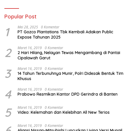
Popular Post
1
Mei 28, 2025
0 Komentar
PT Gozco Plantations Tbk Kembali Adakan Public
Expose Tahunan 2025
2
Maret 16, 2019
0 Komentar
2 Hari Hilang, Nelayan Tewas Mengambang di Pantai
Cipalawah Garut
3
Maret 16, 2019
0 Komentar
14 Tahun Terbunuhnya Munir, Polri Didesak Bentuk Tim
Khusus
4
Maret 16, 2019
0 Komentar
Prabowo Resmikan Kantor DPD Gerindra di Banten
5
Maret 16, 2019
0 Komentar
Video: Kelemahan dan Kelebihan All New Terios
6
Maret 16, 2019
0 Komentar
Aliansi Nissan-Mitsubishi Luncurkan Livina Versi Mungil