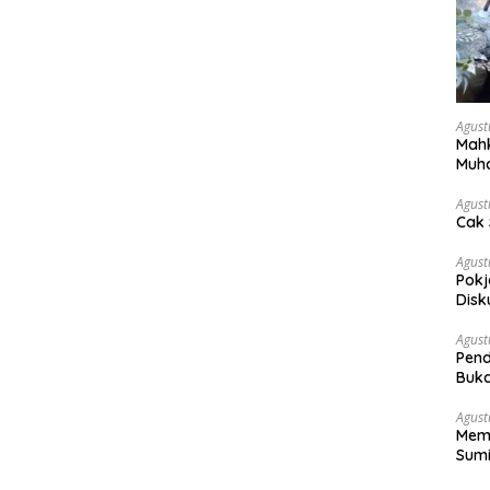
Agust
Mahk
Muh
Pen
Agust
Cak 
Agust
Pokj
Disk
Sosi
Agust
Pend
Buka
Agust
Memb
Sumi