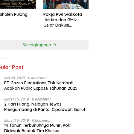
Sholeh Pulang
Pokja PWI Walikota
Jaktim dan GMNI
Gelar Diskusi
Jurnalistik, Dorong
Gen Z Kritis Bermedia
Sosial
Selengkapnya
ular Post
Mei 28, 2025
0 Komentar
PT Gozco Plantations Tbk Kembali
Adakan Public Expose Tahunan 2025
Maret 16, 2019
0 Komentar
2 Hari Hilang, Nelayan Tewas
Mengambang di Pantai Cipalawah Garut
Maret 16, 2019
0 Komentar
14 Tahun Terbunuhnya Munir, Polri
Didesak Bentuk Tim Khusus