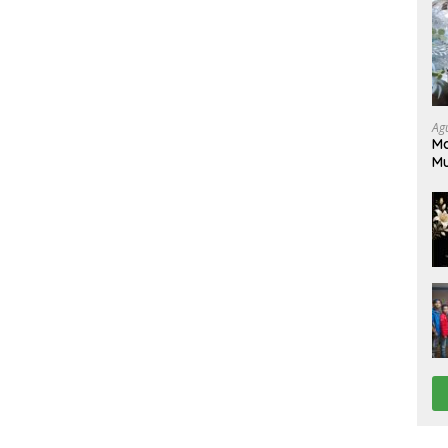
Ag
Ma
M
Pe