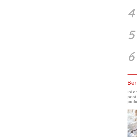
4
5
6
Ber
Ini 
post
pada