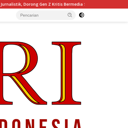
g Gen Z Kritis Bermedia Sosial
Pendiri Beranda Ruang D