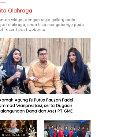
ita Olahraga
contoh widget dengan style gallery pada
gori olahraga, anda bisa mengaturnya pada
et recent post wpberita.
amah Agung RI Putus Fauzan Fadel
ammad Wanprestasi, serta Dugaan
yalahgunaan Dana dan Aset PT GME