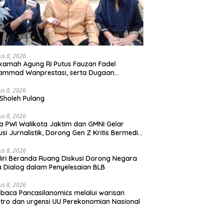
us 8, 2026
amah Agung RI Putus Fauzan Fadel
ammad Wanprestasi, serta Dugaan
yalahgunaan Dana dan Aset PT GME
us 8, 2026
Sholeh Pulang
us 8, 2026
a PWI Walikota Jaktim dan GMNI Gelar
usi Jurnalistik, Dorong Gen Z Kritis Bermedia
al
us 8, 2026
iri Beranda Ruang Diskusi Dorong Negara
 Dialog dalam Penyelesaian BLB
us 8, 2026
aca Pancasilanomics melalui warisan
tro dan urgensi UU Perekonomian Nasional