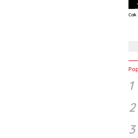
Cak 
Pop
1
2
3