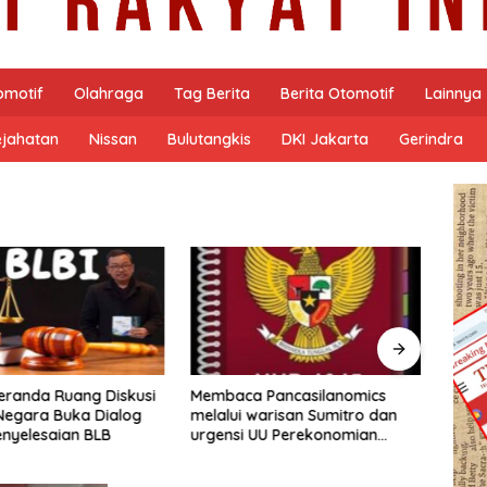
omotif
Olahraga
Tag Berita
Berita Otomotif
Lainnya
ejahatan
Nissan
Bulutangkis
DKI Jakarta
Gerindra
 Pancasilanomics
Menyelaraskan Pemerintah
Revit
warisan Sumitro dan
dan Industri di DTI-CX 2026:
Menu
UU Perekonomian
DEN Gaungkan GovTech, AI,
Berke
dan Keamanan Holistik untuk
Ekonomi Digital yang