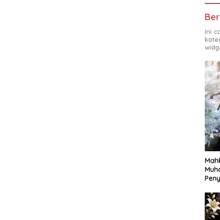
Ber
Ini 
kate
widg
Mahk
Muh
Pen