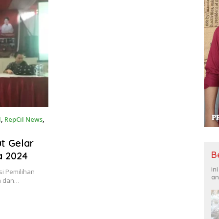
Kompetitif
l
,
RepCil News
,
t Gelar
B
a 2024
In
si Pemilihan
an
n dan…