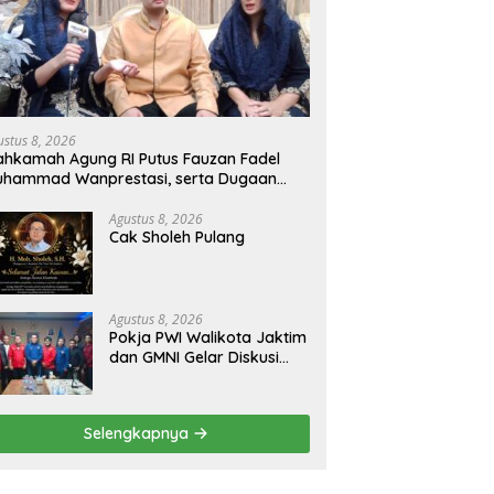
ustus 8, 2026
hkamah Agung RI Putus Fauzan Fadel
uhammad Wanprestasi, serta Dugaan
nyalahgunaan Dana dan Aset PT GME
Agustus 8, 2026
Cak Sholeh Pulang
Agustus 8, 2026
Pokja PWI Walikota Jaktim
dan GMNI Gelar Diskusi
Jurnalistik, Dorong Gen Z
Kritis Bermedia Sosial
Selengkapnya