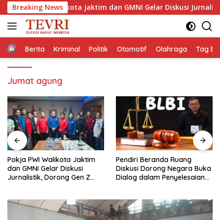
Langsung
PWI Walikota Jaktim dan GMNI Gelar Diskusi Jurnalistik, Dorong 
Breaking News
ke
konten
Home
Berita
Kriminal
Politik
Otomotif
Olahraga
Tag Ber
Jumat agung
Pendiri Beranda Ruang
Membaca Pancasilanomics
Diskusi Dorong Negara Buka
melalui warisan Sumitro dan
Dialog dalam Penyelesaian
urgensi UU Perekonomian
BLB
Nasional