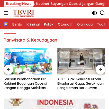
Langsung
baharuan 08: Kabinet Bayangan Oposisi Jangan Ganggu Stabili
Breaking News
ke
konten
Home
Berita
Kriminal
Politik
Otomotif
Olahraga
Tag Ber
Pariwisata & Kebudayaan
Barisan Pembaharuan 08:
ASICS Ajak Generasi Urban
Kabinet Bayangan Oposisi
Eksplorasi Gaya, Gerak, dan
Jangan Ganggu Stabilitas
Pengalaman Baru Lewat
Nasional dan Program Asta
GEL-STRATUS MC™ Pop Up
Cita Prabowo-Gibran
Experience