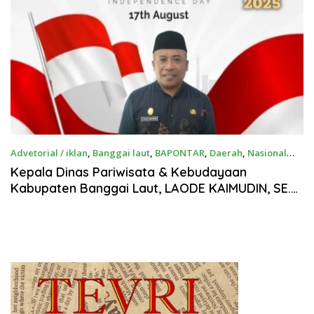
Advetorial / iklan
,
Banggai laut
,
BAPONTAR
,
Daerah
,
Nasional
Agustus 16, 2025
Kepala Dinas Pariwisata & Kebudayaan
Kabupaten Banggai Laut, LAODE KAIMUDIN, SE.
Mengucapkan: Selamat Memperingati HUT
Kemerdekaan RI ke-80, 17 Agustus 2025.
“Bersatu Berdaulat, Rakyat Sejahtera,
INDONESIA Maju”.