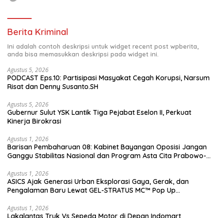
Berita Kriminal
Ini adalah contoh deskripsi untuk widget recent post wpberita,
anda bisa memasukkan deskripsi pada widget ini.
Agustus 5, 2026
PODCAST Eps.10: Partisipasi Masyakat Cegah Korupsi, Narsum
Risat dan Denny Susanto.SH
Agustus 5, 2026
Gubernur Sulut YSK Lantik Tiga Pejabat Eselon II, Perkuat
Kinerja Birokrasi
Agustus 1, 2026
Barisan Pembaharuan 08: Kabinet Bayangan Oposisi Jangan
Ganggu Stabilitas Nasional dan Program Asta Cita Prabowo-
Gibran
Agustus 1, 2026
ASICS Ajak Generasi Urban Eksplorasi Gaya, Gerak, dan
Pengalaman Baru Lewat GEL-STRATUS MC™ Pop Up
Experience
Agustus 1, 2026
Lakalantas Truk Vs Sepeda Motor di Depan Indomart