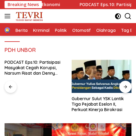
Langsung
Kedaulatan Ekonomi
Breaking News
PODCAST Eps.10: Partisipasi Masy
ke
konten
Home
Berita
Kriminal
Politik
Otomotif
Olahraga
Tag Ber
PDH UNBOR
PODCAST Eps.10: Partisipasi
Masyakat Cegah Korupsi,
Narsum Risat dan Denny
Susanto.SH
Gubernur Sulut YSK Lantik
Tiga Pejabat Eselon II,
Perkuat Kinerja Birokrasi