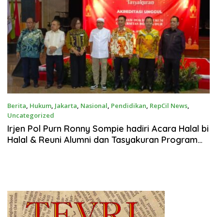
Berita
,
Hukum
,
Jakarta
,
Nasional
,
Pendidikan
,
RepCil News
,
Uncategorized
April 27, 2024
Irjen Pol Purn Ronny Sompie hadiri Acara Halal bi
Halal & Reuni Alumni dan Tasyakuran Program
Doktor Ilmu Hukum Universitas Borobudur
dapatkan AKREDITASI UNGGUL dari Kemenristek
Dikti