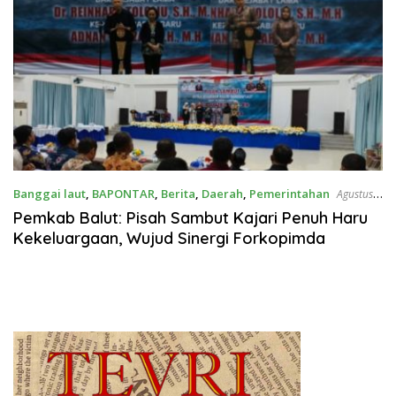
Banggai laut
,
BAPONTAR
,
Berita
,
Daerah
,
Pemerintahan
Agustus
2, 2025
Pemkab Balut: Pisah Sambut Kajari Penuh Haru
Kekeluargaan, Wujud Sinergi Forkopimda