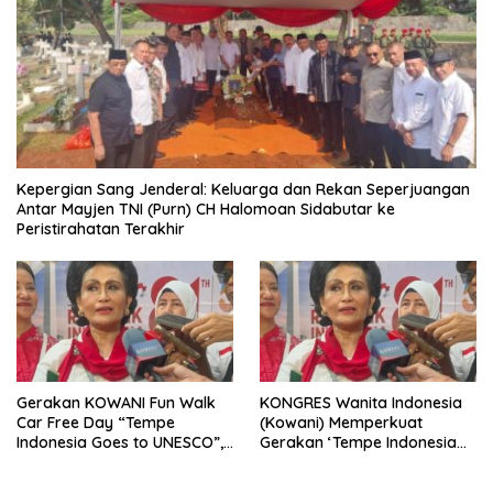
Kepergian Sang Jenderal: Keluarga dan Rekan Seperjuangan
Antar Mayjen TNI (Purn) CH Halomoan Sidabutar ke
Peristirahatan Terakhir
Gerakan KOWANI Fun Walk
KONGRES Wanita Indonesia
Car Free Day “Tempe
(Kowani) Memperkuat
Indonesia Goes to UNESCO”,
Gerakan ‘Tempe Indonesia
Dorong Warisan Kuliner
Goes to Unesco”
Nusantara Mendunia