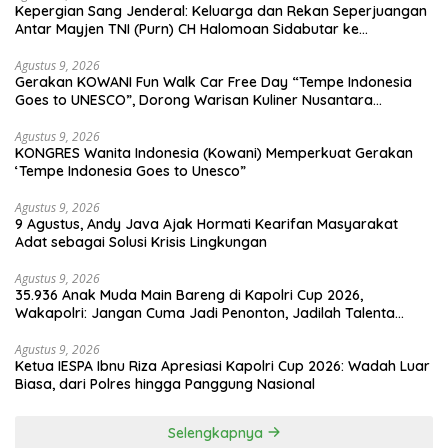
Kepergian Sang Jenderal: Keluarga dan Rekan Seperjuangan
Antar Mayjen TNI (Purn) CH Halomoan Sidabutar ke
Peristirahatan Terakhir
Agustus 9, 2026
Gerakan KOWANI Fun Walk Car Free Day “Tempe Indonesia
Goes to UNESCO”, Dorong Warisan Kuliner Nusantara
Mendunia
Agustus 9, 2026
KONGRES Wanita Indonesia (Kowani) Memperkuat Gerakan
‘Tempe Indonesia Goes to Unesco”
Agustus 9, 2026
9 Agustus, Andy Java Ajak Hormati Kearifan Masyarakat
Adat sebagai Solusi Krisis Lingkungan
Agustus 9, 2026
35.936 Anak Muda Main Bareng di Kapolri Cup 2026,
Wakapolri: Jangan Cuma Jadi Penonton, Jadilah Talenta
Digital
Agustus 9, 2026
Ketua IESPA Ibnu Riza Apresiasi Kapolri Cup 2026: Wadah Luar
Biasa, dari Polres hingga Panggung Nasional
Selengkapnya