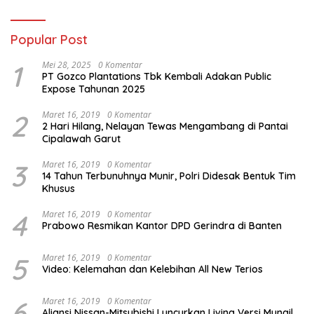
Popular Post
1
Mei 28, 2025
0 Komentar
PT Gozco Plantations Tbk Kembali Adakan Public
Expose Tahunan 2025
2
Maret 16, 2019
0 Komentar
2 Hari Hilang, Nelayan Tewas Mengambang di Pantai
Cipalawah Garut
3
Maret 16, 2019
0 Komentar
14 Tahun Terbunuhnya Munir, Polri Didesak Bentuk Tim
Khusus
4
Maret 16, 2019
0 Komentar
Prabowo Resmikan Kantor DPD Gerindra di Banten
5
Maret 16, 2019
0 Komentar
Video: Kelemahan dan Kelebihan All New Terios
6
Maret 16, 2019
0 Komentar
Aliansi Nissan-Mitsubishi Luncurkan Livina Versi Mungil