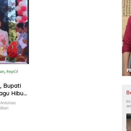
an
,
RepCil
 Bupati
B
agu Hibur
In
 Antusias
an
ditan