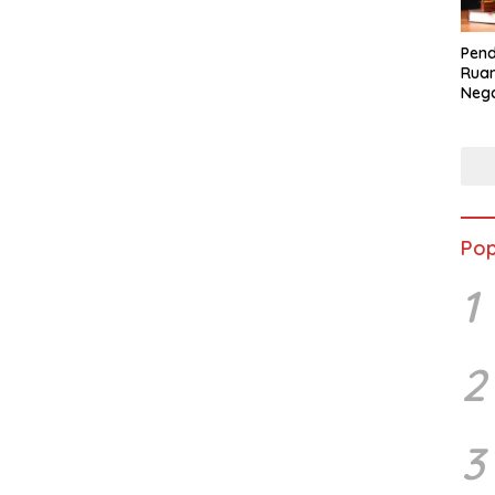
Pend
Ruan
Nega
dala
BLB
Pop
1
2
3