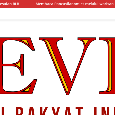
embaca Pancasilanomics melalui warisan Sumitro dan urgensi