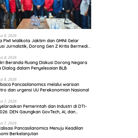
us 8, 2026
a PWI Walikota Jaktim dan GMNI Gelar
usi Jurnalistik, Dorong Gen Z Kritis Bermedia
al
us 8, 2026
iri Beranda Ruang Diskusi Dorong Negara
 Dialog dalam Penyelesaian BLB
us 8, 2026
aca Pancasilanomics melalui warisan
tro dan urgensi UU Perekonomian Nasional
us 7, 2026
elaraskan Pemerintah dan Industri di DTI-
026: DEN Gaungkan GovTech, AI, dan
anan Holistik untuk Ekonomi Digital yang
etitif
us 7, 2026
talisasi Pancasilanomics Menuju Keadilan
omi Berkelanjutan