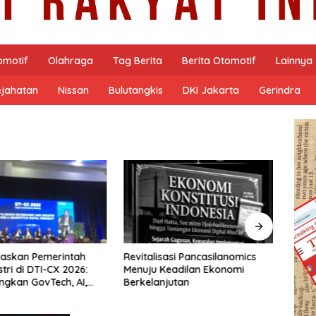
omotif
Olahraga
Tag Berita
Berita Otomotif
Lainnya
ejahatan
Nissan
Bulutangkis
DKI Jakarta
Gerindra
PODCA
Masy
Nars
Susa
sasi Pancasilanomics
Arsitektur Perekonomian Abad
eadilan Ekonomi
ke-21, Maklumat Merdeka
jutan
Barat, dan Jalan Panjang
Menuju Kedaulatan Ekonomi