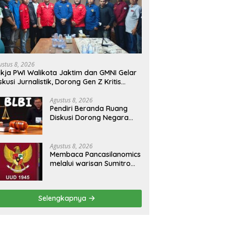
ustus 8, 2026
kja PWI Walikota Jaktim dan GMNI Gelar
skusi Jurnalistik, Dorong Gen Z Kritis
rmedia Sosial
Agustus 8, 2026
Pendiri Beranda Ruang
Diskusi Dorong Negara
Buka Dialog dalam
Penyelesaian BLB
Agustus 8, 2026
Membaca Pancasilanomics
melalui warisan Sumitro
dan urgensi UU
Perekonomian Nasional
Selengkapnya