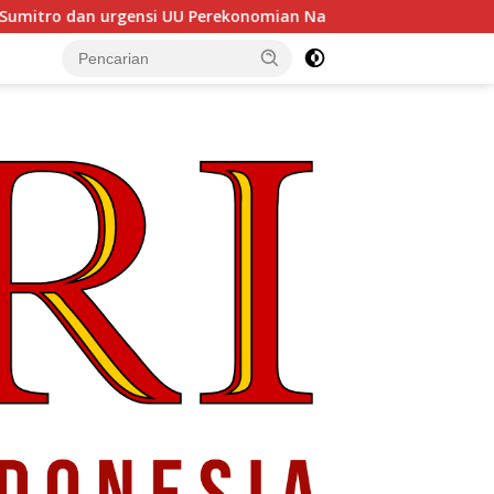
 UU Perekonomian Nasional
Menyelaraskan Pemerintah 