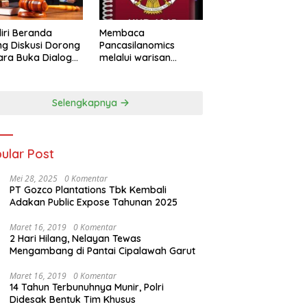
iri Beranda
Membaca
g Diskusi Dorong
Pancasilanomics
ra Buka Dialog
melalui warisan
m Penyelesaian
Sumitro dan urgensi
UU Perekonomian
Nasional
Selengkapnya
ular Post
Mei 28, 2025
0 Komentar
PT Gozco Plantations Tbk Kembali
Adakan Public Expose Tahunan 2025
Maret 16, 2019
0 Komentar
2 Hari Hilang, Nelayan Tewas
Mengambang di Pantai Cipalawah Garut
Maret 16, 2019
0 Komentar
14 Tahun Terbunuhnya Munir, Polri
Didesak Bentuk Tim Khusus