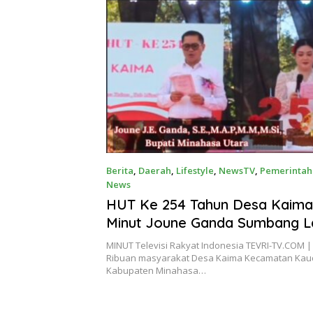
Kompetitif
Berita
,
Daerah
,
Lifestyle
,
NewsTV
,
Pemerintah
News
April 28, 2024
HUT Ke 254 Tahun Desa Kaima,
Minut Joune Ganda Sumbang L
Masyarakat
MINUT Televisi Rakyat Indonesia TEVRI-TV.COM |
Ribuan masyarakat Desa Kaima Kecamatan Kau
Kabupaten Minahasa…