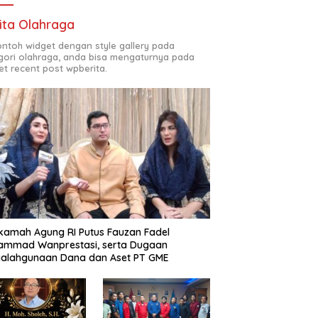
ita Olahraga
contoh widget dengan style gallery pada
gori olahraga, anda bisa mengaturnya pada
et recent post wpberita.
amah Agung RI Putus Fauzan Fadel
ammad Wanprestasi, serta Dugaan
yalahgunaan Dana dan Aset PT GME