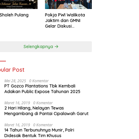
Sholeh Pulang
Pokja PWI Walikota
Jaktim dan GMNI
Gelar Diskusi
Jurnalistik, Dorong
Gen Z Kritis Bermedia
Sosial
Selengkapnya
ular Post
Mei 28, 2025
0 Komentar
PT Gozco Plantations Tbk Kembali
Adakan Public Expose Tahunan 2025
Maret 16, 2019
0 Komentar
2 Hari Hilang, Nelayan Tewas
Mengambang di Pantai Cipalawah Garut
Maret 16, 2019
0 Komentar
14 Tahun Terbunuhnya Munir, Polri
Didesak Bentuk Tim Khusus