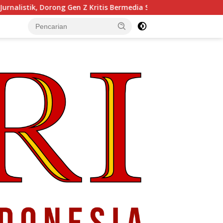
Z Kritis Bermedia Sosial
Pendiri Beranda Ruang Diskus