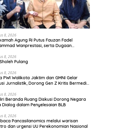
us 8, 2026
amah Agung RI Putus Fauzan Fadel
ammad Wanprestasi, serta Dugaan
yalahgunaan Dana dan Aset PT GME
us 8, 2026
Sholeh Pulang
us 8, 2026
a PWI Walikota Jaktim dan GMNI Gelar
usi Jurnalistik, Dorong Gen Z Kritis Bermedia
al
us 8, 2026
iri Beranda Ruang Diskusi Dorong Negara
 Dialog dalam Penyelesaian BLB
us 8, 2026
aca Pancasilanomics melalui warisan
tro dan urgensi UU Perekonomian Nasional