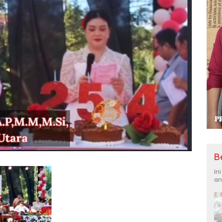
B
In
an