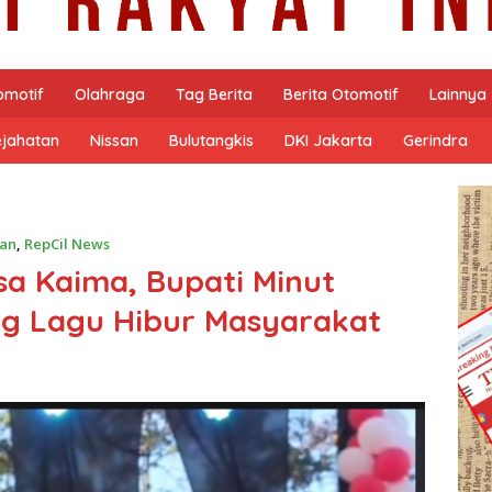
omotif
Olahraga
Tag Berita
Berita Otomotif
Lainnya
ejahatan
Nissan
Bulutangkis
DKI Jakarta
Gerindra
an
,
RepCil News
a Kaima, Bupati Minut
g Lagu Hibur Masyarakat