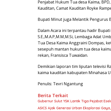
Penjabat Hukum Tua desa Kaima, BPD, 
Kauditan, Camat Kauditan Royke Rampen
Bupati Minut juga Melantik Pengurus B
Dalam Acara ini terpantau hadir Bupati
S.E.,M.A.P,M.M,M.Si, Lembaga Adat U
Tua Desa Kaima Anggraini Dompas, k
sesepuh mantan hukum tua desa kaim
rekan, Fransisca Tuwaidan.
Demikian laporan tim liputan televisi 
kaima kauditan kabupaten Minahasa Uta
Penulis: Tevri Ngantung
Berita Terkait
Gubernur Sulut YSK Lantik Tiga Pej
ASICS Ajak Generasi Urban Eksplorasi Gay