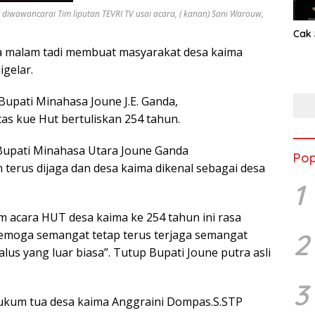
t diwawancarai Tim liputan TEVRI TV usai acara, ( kanan) Sani Warouw,
Cak 
a malam tadi membuat masyarakat desa kaima
igelar.
upati Minahasa Joune J.E. Ganda,
atas kue Hut bertuliskan 254 tahun.
 Bupati Minahasa Utara Joune Ganda
Pop
rus dijaga dan desa kaima dikenal sebagai desa
1
am acara HUT desa kaima ke 254 tahun ini rasa
2
emoga semangat tetap terus terjaga semangat
s yang luar biasa”. Tutup Bupati Joune putra asli
3
hukum tua desa kaima Anggraini Dompas.S.STP