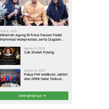
ustus 8, 2026
hkamah Agung RI Putus Fauzan Fadel
uhammad Wanprestasi, serta Dugaan
nyalahgunaan Dana dan Aset PT GME
Agustus 8, 2026
Cak Sholeh Pulang
Agustus 8, 2026
Pokja PWI Walikota Jaktim
dan GMNI Gelar Diskusi
Jurnalistik, Dorong Gen Z
Kritis Bermedia Sosial
Selengkapnya