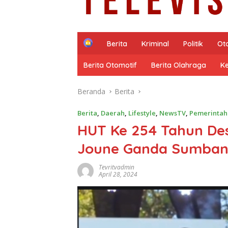
H
Berita
Kriminal
Politik
Ot
o
m
Berita Otomotif
Berita Olahraga
K
e
Beranda
Berita
Berita
,
Daerah
,
Lifestyle
,
NewsTV
,
Pemerintah
HUT Ke 254 Tahun Des
Joune Ganda Sumban
Tevritvadmin
April 28, 2024