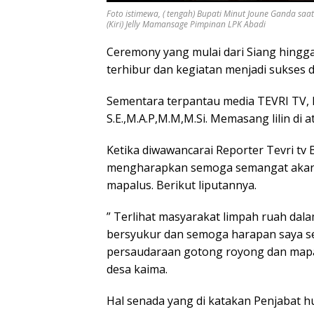
Foto istimewa, ( tengah) Bupati Minut Joune Ganda saa
(Kiri) Jelly Mamansage Pimpinan LPK Abadi
Ceremony yang mulai dari Siang hingg
terhibur dan kegiatan menjadi sukses d
Sementara terpantau media TEVRI TV, B
S.E.,M.A.P,M.M,M.Si. Memasang lilin di 
Ketika diwawancarai Reporter Tevri tv
mengharapkan semoga semangat akan te
mapalus. Berikut liputannya.
” Terlihat masyarakat limpah ruah dal
bersyukur dan semoga harapan saya s
persaudaraan gotong royong dan mapalu
desa kaima.
Hal senada yang di katakan Penjabat 