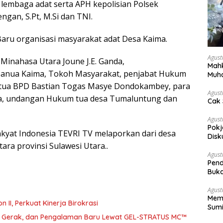
lembaga adat serta APH kepolisian Polsek
gan, S.Pt, M.Si dan TNI.
aru organisasi masyarakat adat Desa Kaima.
Agust
 Minahasa Utara Joune J.E. Ganda,
Mahk
mbanua Kaima, Tokoh Masyarakat, penjabat Hukum
Muh
Pen
etua BPD Bastian Togas Masye Dondokambey, para
Agust
a, undangan Hukum tua desa Tumaluntung dan
Cak 
Agust
Pokj
Rakyat Indonesia TEVRI TV melaporkan dari desa
Disk
ra provinsi Sulawesi Utara..
Sosi
Agust
Pend
Buka
Agust
Memb
abat Eselon II, Perkuat Kinerja Birokrasi
Sumi
a, Gerak, dan Pengalaman Baru Lewat GEL-STRATUS MC™