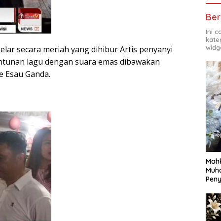
Ber
Ini 
kate
widg
elar secara meriah yang dihibur Artis penyanyi
Lantunan lagu dengan suara emas dibawakan
e Esau Ganda.
Mahk
Muh
Pen