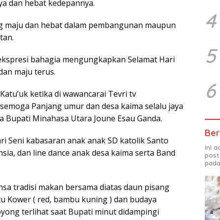
a dan hebat kedepannya.
4
ang maju dan hebat dalam pembangunan maupun
tan.
5
ekspresi bahagia mengungkapkan Selamat Hari
dan maju terus.
6
atu’uk ketika di wawancarai Tevri tv
semoga Panjang umur dan desa kaima selalu jaya
da Bupati Minahasa Utara Joune Esau Ganda.
Ber
ari Seni kabasaran anak anak SD katolik Santo
Ini 
lansia, dan line dance anak desa kaima serta Band
post
pada
ansa tradisi makan bersama diatas daun pisang
u Kower ( red, bambu kuning ) dan budaya
ong terlihat saat Bupati minut didampingi