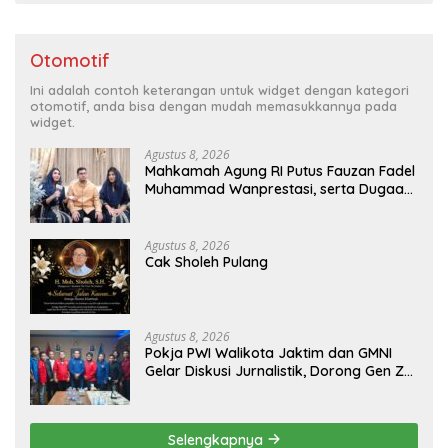
Otomotif
Ini adalah contoh keterangan untuk widget dengan kategori
otomotif, anda bisa dengan mudah memasukkannya pada
widget.
Agustus 8, 2026
Mahkamah Agung RI Putus Fauzan Fadel
Muhammad Wanprestasi, serta Dugaan
Penyalahgunaan Dana dan Aset PT GME
Agustus 8, 2026
Cak Sholeh Pulang
Agustus 8, 2026
Pokja PWI Walikota Jaktim dan GMNI
Gelar Diskusi Jurnalistik, Dorong Gen Z
Kritis Bermedia Sosial
Selengkapnya