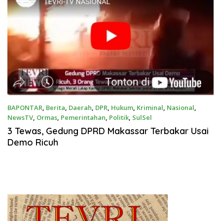
BAPONTAR
,
Berita
,
Daerah
,
DPR
,
Hukum
,
Kriminal
,
Nasional
,
NewsTV
,
Ormas
,
Pemerintahan
,
Politik
,
SulSel
Agustus 30, 2025
3 Tewas, Gedung DPRD Makassar Terbakar Usai
Demo Ricuh