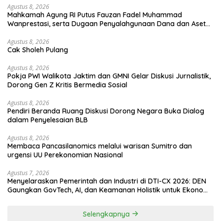
Agustus 8, 2026
Mahkamah Agung RI Putus Fauzan Fadel Muhammad
Wanprestasi, serta Dugaan Penyalahgunaan Dana dan Aset
PT GME
Agustus 8, 2026
Cak Sholeh Pulang
Agustus 8, 2026
Pokja PWI Walikota Jaktim dan GMNI Gelar Diskusi Jurnalistik,
Dorong Gen Z Kritis Bermedia Sosial
Agustus 8, 2026
Pendiri Beranda Ruang Diskusi Dorong Negara Buka Dialog
dalam Penyelesaian BLB
Agustus 8, 2026
Membaca Pancasilanomics melalui warisan Sumitro dan
urgensi UU Perekonomian Nasional
Agustus 7, 2026
Menyelaraskan Pemerintah dan Industri di DTI-CX 2026: DEN
Gaungkan GovTech, AI, dan Keamanan Holistik untuk Ekonomi
Digital yang Kompetitif
Selengkapnya