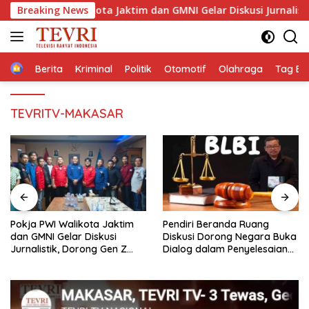
Langsung
WI Walikota Jaktim dan GMNI Gelar Diskusi Jurnalistik, Dorong G
Breaking News
ke
konten
Home
Berita
Kriminal
Politik
Otomotif
Olahraga
Tag Ber
TEVRITV-MAKASAR
Pendiri Beranda Ruang
Membaca Pancasilanomics
Diskusi Dorong Negara Buka
melalui warisan Sumitro dan
Dialog dalam Penyelesaian
urgensi UU Perekonomian
BLB
Nasional