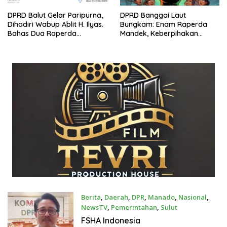
DPRD Balut Gelar Paripurna,
DPRD Banggai Laut
Dihadiri Wabup Ablit H. Ilyas.
Bungkam: Enam Raperda
Bahas Dua Raperda
Mandek, Keberpihakan
Strategis
Dipertanyakan.?
Berita
,
Daerah
,
DPR
,
Manado
,
Nasional
,
NewsTV
,
Pemerintahan
,
Sulut
Januari 15, 2026
FSHA Indonesia