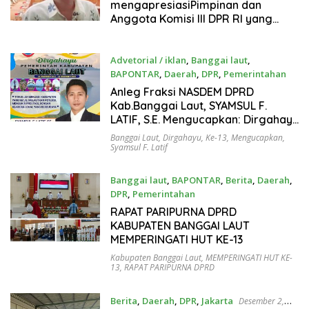
mengapresiasiPimpinan dan
Anggota Komisi III DPR RI yang
telah bersedia Rapat Dengar
Pendapat dengan FSHA Indonesia
& Menghasilkan sejumlah
Advetorial / iklan
,
Banggai laut
,
Rekomendasi Demi kesejahteraan
BAPONTAR
,
Daerah
,
DPR
,
Pemerintahan
dan Masa depan Hakim Ad Hoc
Desember 14, 2025
Anleg Fraksi NASDEM DPRD
yang Lebih baik
Kab.Banggai Laut, SYAMSUL F.
LATIF, S.E. Mengucapkan: Dirgahayu
BANGGAI LAUT KE-13, Tanggal 14
Banggai Laut
,
Dirgahayu
,
Ke-13
,
Mengucapkan
,
Desember 2025.
Syamsul F. Latif
Banggai laut
,
BAPONTAR
,
Berita
,
Daerah
,
DPR
,
Pemerintahan
Desember 14, 2025
RAPAT PARIPURNA DPRD
KABUPATEN BANGGAI LAUT
MEMPERINGATI HUT KE-13
Kabupaten Banggai Laut
,
MEMPERINGATI HUT KE-
13
,
RAPAT PARIPURNA DPRD
Berita
,
Daerah
,
DPR
,
Jakarta
Desember 2,