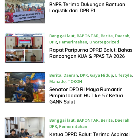
2025
BNPB Terima Dukungan Bantuan
Logistik dari DPR RI
Banggai laut
,
BAPONTAR
,
Berita
,
Daerah
,
DPR
,
Pemerintahan
,
Uncategorized
Oktober 31, 2025
Rapat Paripurna DPRD Balut: Bahas
Rancangan KUA & PPAS T.A 2026
Berita
,
Daerah
,
DPR
,
Gaya Hidup
,
Lifestyle
,
Manado
,
TOKOH
Oktober 15, 2025
‎Senator DPD RI Maya Rumantir
Pimpin Ibadah HUT ke 57 Ketua
GANN Sulut
Banggai laut
,
BAPONTAR
,
Berita
,
Daerah
,
DPR
,
Pemerintahan
Oktober 15, 2025
Ketua DPRD Balut: Terima Aspirasi