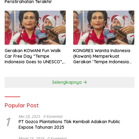
Peristirahatan Terakhir
Gerakan KOWANI Fun Walk
KONGRES Wanita Indonesia
Car Free Day “Tempe
(Kowani) Memperkuat
Indonesia Goes to UNESCO”,
Gerakan ‘Tempe Indonesia
Dorong Warisan Kuliner
Goes to Unesco”
Nusantara Mendunia
Selengkapnya
Popular Post
1
Mei 28, 2025
0 Komentar
PT Gozco Plantations Tbk Kembali Adakan Public
Expose Tahunan 2025
Maret 16, 2019
0 Komentar