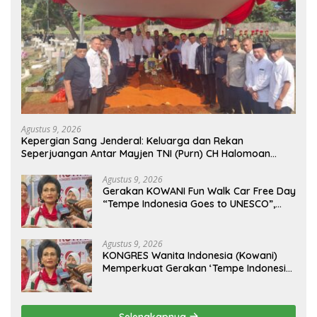
Agustus 9, 2026
Kepergian Sang Jenderal: Keluarga dan Rekan
Seperjuangan Antar Mayjen TNI (Purn) CH Halomoan
Sidabutar ke Peristirahatan Terakhir
Agustus 9, 2026
Gerakan KOWANI Fun Walk Car Free Day
“Tempe Indonesia Goes to UNESCO”,
Dorong Warisan Kuliner Nusantara
Mendunia
Agustus 9, 2026
KONGRES Wanita Indonesia (Kowani)
Memperkuat Gerakan ‘Tempe Indonesia
Goes to Unesco”
Selengkapnya