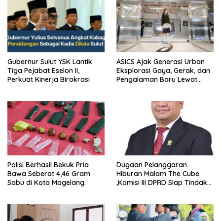
Gubernur Sulut YSK Lantik
ASICS Ajak Generasi Urban
Tiga Pejabat Eselon II,
Eksplorasi Gaya, Gerak, dan
Perkuat Kinerja Birokrasi
Pengalaman Baru Lewat
GEL-STRATUS MC™ Pop Up
Experience
Polisi Berhasil Bekuk Pria
Dugaan Pelanggaran
Bawa Seberat 4,46 Gram
Hiburan Malam The Cube
Sabu di Kota Magelang.
,Komisi III DPRD Siap Tindak
Tegas Jika Terbukti Bersalah