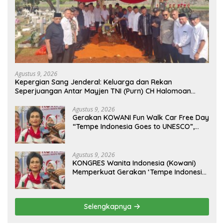
Agustus 9, 2026
Kepergian Sang Jenderal: Keluarga dan Rekan
Seperjuangan Antar Mayjen TNI (Purn) CH Halomoan
Sidabutar ke Peristirahatan Terakhir
Agustus 9, 2026
Gerakan KOWANI Fun Walk Car Free Day
“Tempe Indonesia Goes to UNESCO”,
Dorong Warisan Kuliner Nusantara
Mendunia
Agustus 9, 2026
KONGRES Wanita Indonesia (Kowani)
Memperkuat Gerakan ‘Tempe Indonesia
Goes to Unesco”
Selengkapnya