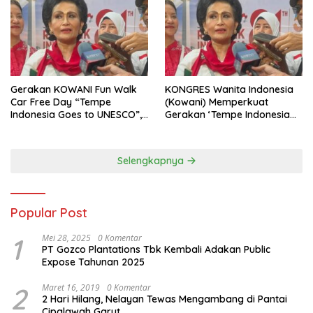
Gerakan KOWANI Fun Walk
KONGRES Wanita Indonesia
Car Free Day “Tempe
(Kowani) Memperkuat
Indonesia Goes to UNESCO”,
Gerakan ‘Tempe Indonesia
Dorong Warisan Kuliner
Goes to Unesco”
Nusantara Mendunia
Selengkapnya
Popular Post
1
Mei 28, 2025
0 Komentar
PT Gozco Plantations Tbk Kembali Adakan Public
Expose Tahunan 2025
2
Maret 16, 2019
0 Komentar
2 Hari Hilang, Nelayan Tewas Mengambang di Pantai
Cipalawah Garut