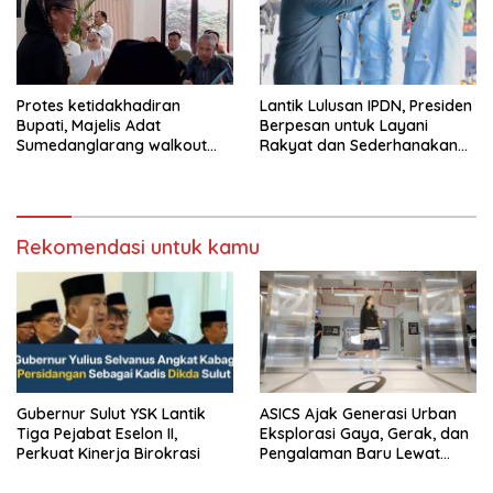
Protes ketidakhadiran
Lantik Lulusan IPDN, Presiden
Bupati, Majelis Adat
Berpesan untuk Layani
Sumedanglarang walkout
Rakyat dan Sederhanakan
saat audiensi di Sekda
Birokrasi
Sumedang
Rekomendasi untuk kamu
Gubernur Sulut YSK Lantik
ASICS Ajak Generasi Urban
Tiga Pejabat Eselon II,
Eksplorasi Gaya, Gerak, dan
Perkuat Kinerja Birokrasi
Pengalaman Baru Lewat
GEL-STRATUS MC™ Pop Up