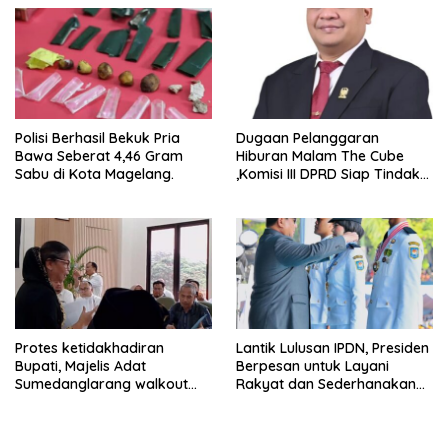
Experience
Polisi Berhasil Bekuk Pria
Dugaan Pelanggaran
Bawa Seberat 4,46 Gram
Hiburan Malam The Cube
Sabu di Kota Magelang.
,Komisi III DPRD Siap Tindak
Tegas Jika Terbukti Bersalah
Protes ketidakhadiran
Lantik Lulusan IPDN, Presiden
Bupati, Majelis Adat
Berpesan untuk Layani
Sumedanglarang walkout
Rakyat dan Sederhanakan
saat audiensi di Sekda
Birokrasi
Sumedang