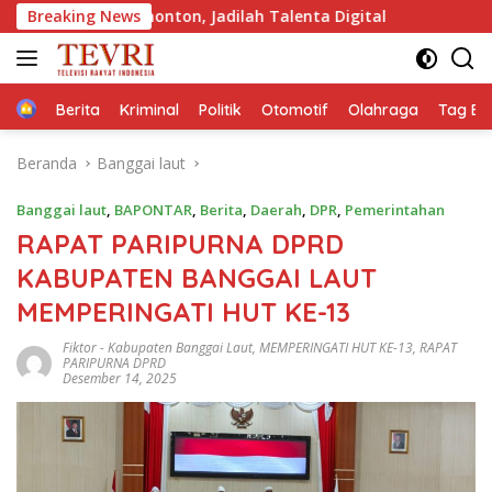
Langsung
on, Jadilah Talenta Digital
Breaking News
ke
konten
Home
Berita
Kriminal
Politik
Otomotif
Olahraga
Tag Ber
Beranda
Banggai laut
Banggai laut
,
BAPONTAR
,
Berita
,
Daerah
,
DPR
,
Pemerintahan
RAPAT PARIPURNA DPRD
KABUPATEN BANGGAI LAUT
MEMPERINGATI HUT KE-13
Fiktor
-
Kabupaten Banggai Laut
,
MEMPERINGATI HUT KE-13
,
RAPAT
PARIPURNA DPRD
Desember 14, 2025