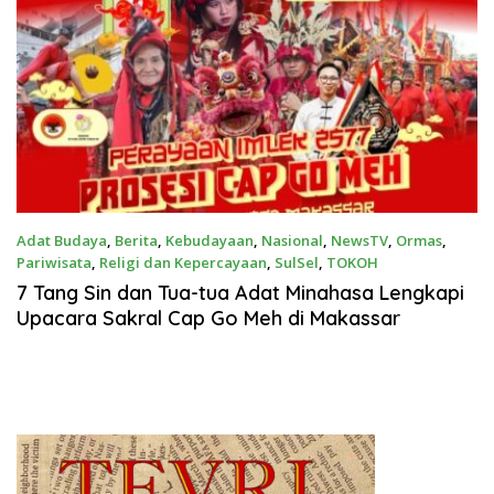
Adat Budaya
,
Berita
,
Kebudayaan
,
Nasional
,
NewsTV
,
Ormas
,
Pariwisata
,
Religi dan Kepercayaan
,
SulSel
,
TOKOH
Februari 28, 2026
‎7 Tang Sin dan Tua-tua Adat Minahasa Lengkapi
Upacara Sakral Cap Go Meh di Makassar