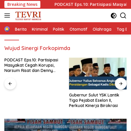
Langsung
 Ekonomi
Breaking News
PODCAST Eps.10: Partisipasi Masyakat Cegah 
ke
konten
Home
Berita
Kriminal
Politik
Otomotif
Olahraga
Tag Ber
Wujud Sinergi Forkopimda
PODCAST Eps.10: Partisipasi
Masyakat Cegah Korupsi,
Narsum Risat dan Denny
Susanto.SH
Gubernur Sulut YSK Lantik
Tiga Pejabat Eselon II,
Perkuat Kinerja Birokrasi