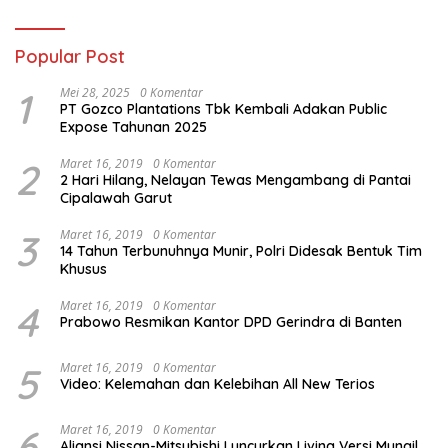
Popular Post
1
Mei 28, 2025
0 Komentar
PT Gozco Plantations Tbk Kembali Adakan Public
Expose Tahunan 2025
2
Maret 16, 2019
0 Komentar
2 Hari Hilang, Nelayan Tewas Mengambang di Pantai
Cipalawah Garut
3
Maret 16, 2019
0 Komentar
14 Tahun Terbunuhnya Munir, Polri Didesak Bentuk Tim
Khusus
4
Maret 16, 2019
0 Komentar
Prabowo Resmikan Kantor DPD Gerindra di Banten
5
Maret 16, 2019
0 Komentar
Video: Kelemahan dan Kelebihan All New Terios
6
Maret 16, 2019
0 Komentar
Aliansi Nissan-Mitsubishi Luncurkan Livina Versi Mungil