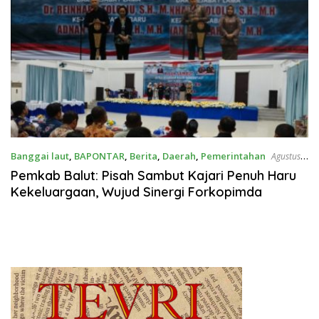
Banggai laut
,
BAPONTAR
,
Berita
,
Daerah
,
Pemerintahan
Agustus
2, 2025
Pemkab Balut: Pisah Sambut Kajari Penuh Haru
Kekeluargaan, Wujud Sinergi Forkopimda