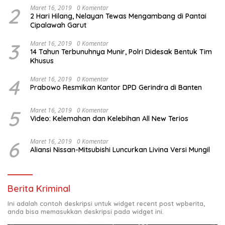
2
Maret 16, 2019
0 Komentar
2 Hari Hilang, Nelayan Tewas Mengambang di Pantai
Cipalawah Garut
3
Maret 16, 2019
0 Komentar
14 Tahun Terbunuhnya Munir, Polri Didesak Bentuk Tim
Khusus
4
Maret 16, 2019
0 Komentar
Prabowo Resmikan Kantor DPD Gerindra di Banten
5
Maret 16, 2019
0 Komentar
Video: Kelemahan dan Kelebihan All New Terios
6
Maret 16, 2019
0 Komentar
Aliansi Nissan-Mitsubishi Luncurkan Livina Versi Mungil
Berita Kriminal
Ini adalah contoh deskripsi untuk widget recent post wpberita,
anda bisa memasukkan deskripsi pada widget ini.