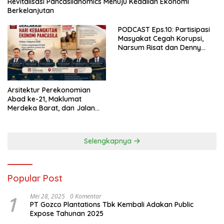
Revitalisasi Pancasilanomics Menuju Keadilan Ekonomi
Berkelanjutan
PODCAST Eps.10: Partisipasi
Masyakat Cegah Korupsi,
Narsum Risat dan Denny
Susanto.SH
Arsitektur Perekonomian
Abad ke-21, Maklumat
Merdeka Barat, dan Jalan
Panjang Menuju Kedaulatan
Ekonomi
Selengkapnya
Popular Post
1
Mei 28, 2025
0 Komentar
PT Gozco Plantations Tbk Kembali Adakan Public
Expose Tahunan 2025