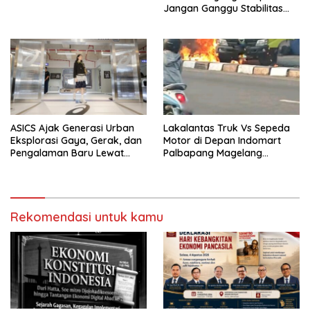
Jangan Ganggu Stabilitas
Nasional dan Program Asta
Cita Prabowo-Gibran
ASICS Ajak Generasi Urban
Lakalantas Truk Vs Sepeda
Eksplorasi Gaya, Gerak, dan
Motor di Depan Indomart
Pengalaman Baru Lewat
Palbapang Magelang
GEL-STRATUS MC™ Pop Up
Berakibat Truk Kebakar
Experience
Rekomendasi untuk kamu