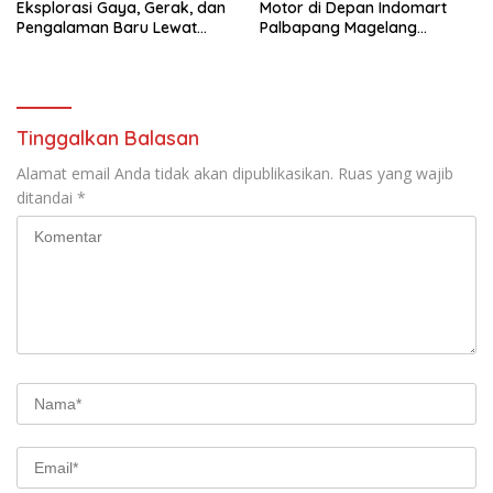
Eksplorasi Gaya, Gerak, dan
Motor di Depan Indomart
Pengalaman Baru Lewat
Palbapang Magelang
GEL-STRATUS MC™ Pop Up
Berakibat Truk Kebakar
Experience
Tinggalkan Balasan
Alamat email Anda tidak akan dipublikasikan.
Ruas yang wajib
ditandai
*