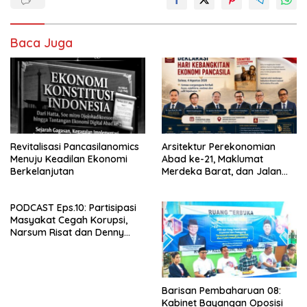
Baca Juga
Revitalisasi Pancasilanomics
Arsitektur Perekonomian
Menuju Keadilan Ekonomi
Abad ke-21, Maklumat
Berkelanjutan
Merdeka Barat, dan Jalan
Panjang Menuju Kedaulatan
Ekonomi
PODCAST Eps.10: Partisipasi
Masyakat Cegah Korupsi,
Narsum Risat dan Denny
Susanto.SH
Barisan Pembaharuan 08:
Kabinet Bayangan Oposisi