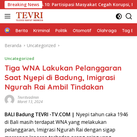
Langsung
ps.10: Partisipasi Masyakat Cegah Korupsi, Narsum Risat dan 
Breaking News
ke
konten
Home
Berita
Kriminal
Politik
Otomotif
Olahraga
Tag Ber
Beranda
Uncategorized
Uncategorized
Tiga WNA Lakukan Pelanggaran
Saat Nyepi di Badung, Imigrasi
Ngurah Rai Ambil Tindakan
Tevritvadmin
Maret 13, 2024
BALI Badung TEVRI -TV.COM |
Nyepi tahun caka 1946
di Bali masih terdapat WNA yang melakukan
pelanggaran, Imigrasi Ngurah Rai dengan sigap