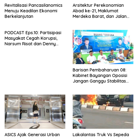
Revitalisasi Pancasilanomics
Arsitektur Perekonomian
Menuju Keadilan Ekonomi
Abad ke-21, Maklumat
Berkelanjutan
Merdeka Barat, dan Jalan
Panjang Menuju Kedaulatan
Ekonomi
PODCAST Eps.10: Partisipasi
Masyakat Cegah Korupsi,
Narsum Risat dan Denny
Susanto.SH
Barisan Pembaharuan 08:
Kabinet Bayangan Oposisi
Jangan Ganggu Stabilitas
Nasional dan Program Asta
Cita Prabowo-Gibran
ASICS Ajak Generasi Urban
Lakalantas Truk Vs Sepeda