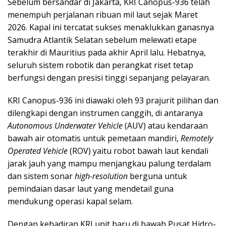
Sebelum bersandar di Jakarta, KRI Canopus-936 telah
menempuh perjalanan ribuan mil laut sejak Maret
2026. Kapal ini tercatat sukses menaklukkan ganasnya
Samudra Atlantik Selatan sebelum melewati etape
terakhir di Mauritius pada akhir April lalu. Hebatnya,
seluruh sistem robotik dan perangkat riset tetap
berfungsi dengan presisi tinggi sepanjang pelayaran.
KRI Canopus-936 ini diawaki oleh 93 prajurit pilihan dan
dilengkapi dengan instrumen canggih, di antaranya
Autonomous Underwater Vehicle
(AUV) atau kendaraan
bawah air otomatis untuk pemetaan mandiri,
Remotely
Operated Vehicle
(ROV) yaitu robot bawah laut kendali
jarak jauh yang mampu menjangkau palung terdalam
dan sistem sonar
high-resolution
berguna untuk
pemindaian dasar laut yang mendetail guna
mendukung operasi kapal selam.
Dengan kehadiran KRI unit baru di bawah Pusat Hidro-