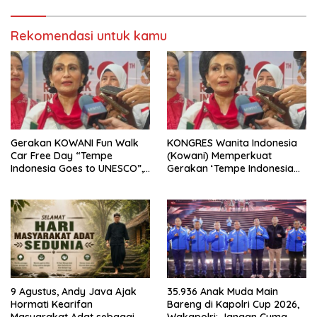
Rekomendasi untuk kamu
Gerakan KOWANI Fun Walk
KONGRES Wanita Indonesia
Car Free Day “Tempe
(Kowani) Memperkuat
Indonesia Goes to UNESCO”,
Gerakan ‘Tempe Indonesia
Dorong Warisan Kuliner
Goes to Unesco”
Nusantara Mendunia
9 Agustus, Andy Java Ajak
35.936 Anak Muda Main
Hormati Kearifan
Bareng di Kapolri Cup 2026,
Masyarakat Adat sebagai
Wakapolri: Jangan Cuma