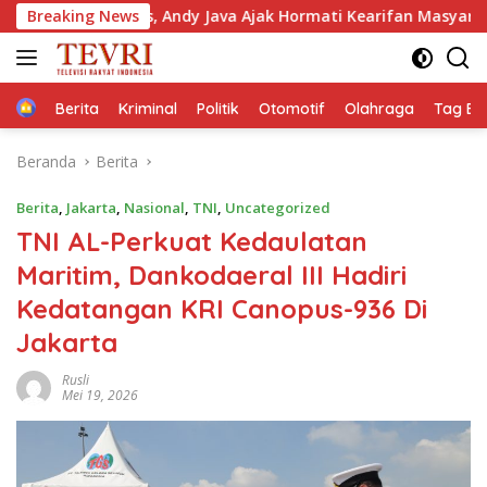
Langsung
Andy Java Ajak Hormati Kearifan Masyarakat Adat sebagai Solusi
Breaking News
ke
konten
Home
Berita
Kriminal
Politik
Otomotif
Olahraga
Tag Ber
Beranda
Berita
Berita
,
Jakarta
,
Nasional
,
TNI
,
Uncategorized
TNI AL-Perkuat Kedaulatan
Maritim, Dankodaeral III Hadiri
Kedatangan KRI Canopus-936 Di
Jakarta
Rusli
Mei 19, 2026