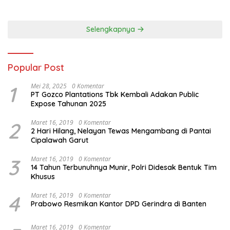
Goes to Unesco”
Solusi Krisis Lingkungan
Selengkapnya
Popular Post
1
Mei 28, 2025
0 Komentar
PT Gozco Plantations Tbk Kembali Adakan Public
Expose Tahunan 2025
2
Maret 16, 2019
0 Komentar
2 Hari Hilang, Nelayan Tewas Mengambang di Pantai
Cipalawah Garut
3
Maret 16, 2019
0 Komentar
14 Tahun Terbunuhnya Munir, Polri Didesak Bentuk Tim
Khusus
4
Maret 16, 2019
0 Komentar
Prabowo Resmikan Kantor DPD Gerindra di Banten
Maret 16, 2019
0 Komentar