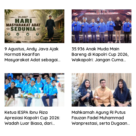
Dorong Warisan Kuliner
Goes to Unesco”
Nusantara Mendunia
9 Agustus, Andy Java Ajak
35.936 Anak Muda Main
Hormati Kearifan
Bareng di Kapolri Cup 2026,
Masyarakat Adat sebagai
Wakapolri: Jangan Cuma
Solusi Krisis Lingkungan
Jadi Penonton, Jadilah
Talenta Digital
Ketua IESPA Ibnu Riza
Mahkamah Agung RI Putus
Apresiasi Kapolri Cup 2026:
Fauzan Fadel Muhammad
Wadah Luar Biasa, dari
Wanprestasi, serta Dugaan
Polres hingga Panggung
Penyalahgunaan Dana dan
Nasional
Aset PT GME