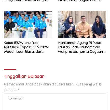
Solusi Krisis Lingkungan
Jadi Penonton, Jadilah
Talenta Digital
Ketua IESPA Ibnu Riza
Mahkamah Agung RI Putus
Apresiasi Kapolri Cup 2026:
Fauzan Fadel Muhammad
Wadah Luar Biasa, dari
Wanprestasi, serta Dugaan
Polres hingga Panggung
Penyalahgunaan Dana dan
Nasional
Aset PT GME
Tinggalkan Balasan
Alamat email Anda tidak akan dipublikasikan.
Ruas yang wajib
ditandai
*