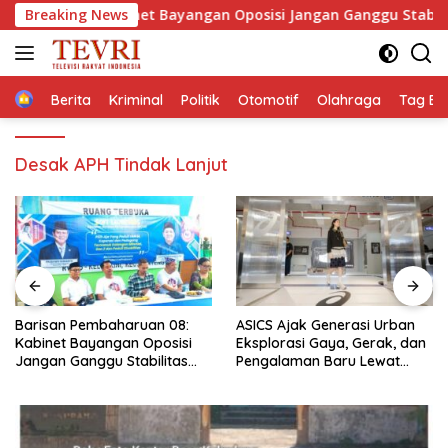
Langsung
n 08: Kabinet Bayangan Oposisi Jangan Ganggu Stabilitas Nas
Breaking News
ke
konten
Home
Berita
Kriminal
Politik
Otomotif
Olahraga
Tag Ber
Desak APH Tindak Lanjut
Barisan Pembaharuan 08:
ASICS Ajak Generasi Urban
Kabinet Bayangan Oposisi
Eksplorasi Gaya, Gerak, dan
Jangan Ganggu Stabilitas
Pengalaman Baru Lewat
Nasional dan Program Asta
GEL-STRATUS MC™ Pop Up
Cita Prabowo-Gibran
Experience