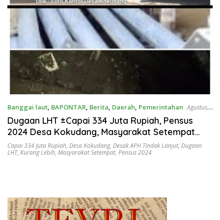
Banggai laut
,
BAPONTAR
,
Berita
,
Daerah
,
Pemerintahan
Agustus
25, 2025
Dugaan LHT ±Capai 334 Juta Rupiah, Pensus
2024 Desa Kokudang, Masyarakat Setempat
Desak APH Tindak Lanjut
Capai 334 Juta Rupiah
,
Desa Kokudang
,
Desak APH Tindak Lanjut
,
Dugaan
LHT
,
Kurang Lebih
,
Masyarakat Setempat
,
Pensus 2024