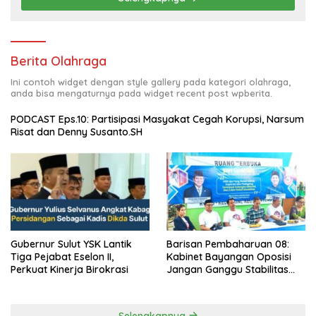
Berita Olahraga
Ini contoh widget dengan style gallery pada kategori olahraga,
anda bisa mengaturnya pada widget recent post wpberita.
PODCAST Eps.10: Partisipasi Masyakat Cegah Korupsi, Narsum
Risat dan Denny Susanto.SH
Gubernur Sulut YSK Lantik
Barisan Pembaharuan 08:
Tiga Pejabat Eselon II,
Kabinet Bayangan Oposisi
Perkuat Kinerja Birokrasi
Jangan Ganggu Stabilitas
Nasional dan Program Asta
Cita Prabowo-Gibran
Selengkapnya