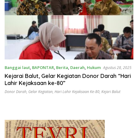
Banggai laut
,
BAPONTAR
,
Berita
,
Daerah
,
Hukum
Agustus 28, 2025
Kejarai Balut, Gelar Kegiatan Donor Darah “Hari
Lahir Kejaksaan ke-80”
Donor Darah
,
Gelar Kegiatan
,
Hari Lahir Kejaksaan Ke-80
,
Kejari Balut