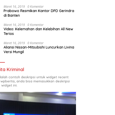
Maret 16, 2019
0 Komentar
Prabowo Resmikan Kantor DPD Gerindra
di Banten
Maret 16, 2019
0 Komentar
Video: Kelemahan dan Kelebihan All New
Terios
Maret 16, 2019
0 Komentar
Aliansi Nissan-Mitsubishi Luncurkan Livina
Versi Mungil
ita Kriminal
adalah contoh deskripsi untuk widget recent
 wpberita, anda bisa memasukkan deskripsi
 widget ini.