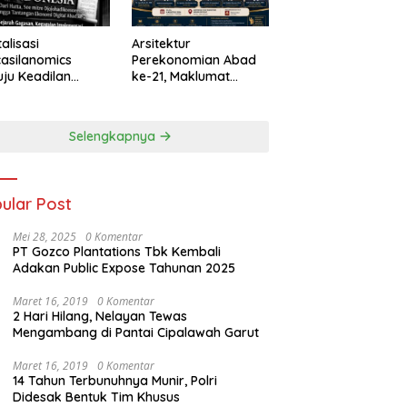
talisasi
Arsitektur
asilanomics
Perekonomian Abad
ju Keadilan
ke-21, Maklumat
nomi
Merdeka Barat, dan
elanjutan
Jalan Panjang Menuju
Kedaulatan Ekonomi
Selengkapnya
ular Post
Mei 28, 2025
0 Komentar
PT Gozco Plantations Tbk Kembali
Adakan Public Expose Tahunan 2025
Maret 16, 2019
0 Komentar
2 Hari Hilang, Nelayan Tewas
Mengambang di Pantai Cipalawah Garut
Maret 16, 2019
0 Komentar
14 Tahun Terbunuhnya Munir, Polri
Didesak Bentuk Tim Khusus