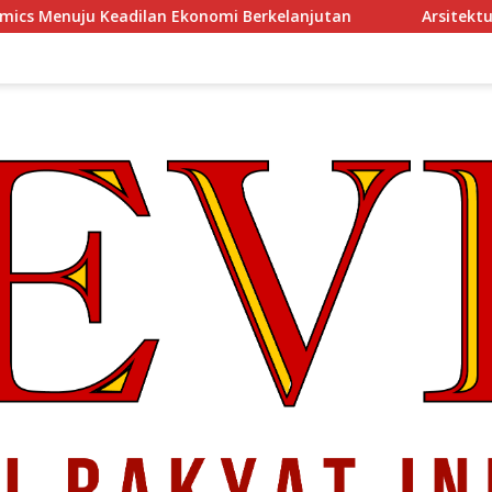
onomi Berkelanjutan
Arsitektur Perekonomian Abad ke