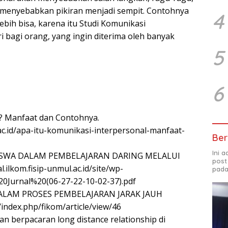
 menyebabkan pikiran menjadi sempit. Contohnya
4
ebih bisa, karena itu Studi Komunikasi
ri bagi orang, yang ingin diterima oleh banyak
5
6
l? Manfaat dan Contohnya.
ac.id/apa-itu-komunikasi-interpersonal-manfaat-
Ber
Ini 
ISWA DALAM PEMBELAJARAN DARING MELALUI
post
ilkom.fisip-unmul.ac.id/site/wp-
pada
0Jurnal%20(06-27-22-10-02-37).pdf
LAM PROSES PEMBELAJARAN JARAK JAUH
/index.php/fikom/article/view/46
n berpacaran long distance relationship di