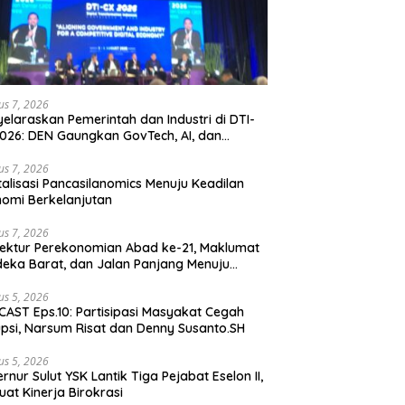
us 7, 2026
elaraskan Pemerintah dan Industri di DTI-
026: DEN Gaungkan GovTech, AI, dan
anan Holistik untuk Ekonomi Digital yang
etitif
us 7, 2026
talisasi Pancasilanomics Menuju Keadilan
omi Berkelanjutan
us 7, 2026
tektur Perekonomian Abad ke-21, Maklumat
eka Barat, dan Jalan Panjang Menuju
aulatan Ekonomi
us 5, 2026
AST Eps.10: Partisipasi Masyakat Cegah
psi, Narsum Risat dan Denny Susanto.SH
us 5, 2026
lut YSK Lantik Tiga Pejabat Eselon II,
uat Kinerja Birokrasi