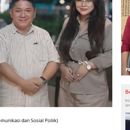
B
In
an
munikasi dan Sosial Poliik)