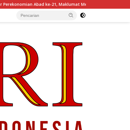
-21, Maklumat Merdeka Barat, dan Jalan Panjang Menuju Kedau