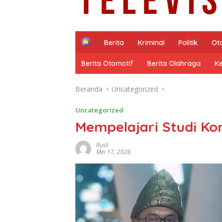
H
Berita
Kriminal
Politik
Ot
o
m
Berita Otomotif
Berita Olahraga
K
e
Beranda
Uncategorized
Uncategorized
Mempelajari Studi Ko
Rusli
Mei 17, 2026