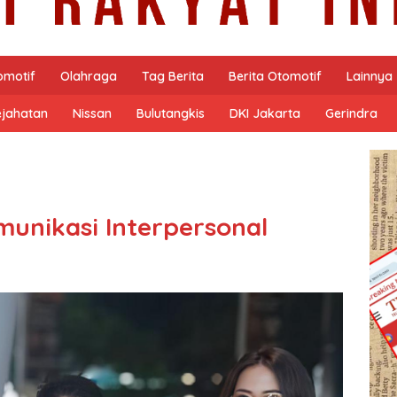
omotif
Olahraga
Tag Berita
Berita Otomotif
Lainnya
ejahatan
Nissan
Bulutangkis
DKI Jakarta
Gerindra
munikasi Interpersonal