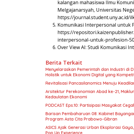
kalangan mahasiswa Ilmu Komuni
Melgajanarsyah, Universitas Nege
https://journal.student.uny.ac.id/
Komunikasi Interpersonal untuk Pr
https://repositori.kaizenpublishe
interpersonal-untuk-profesion-50
Over View AI: Studi Komunikasi In
Berita Terkait
Menyelaraskan Pemerintah dan Industri di
Holistik untuk Ekonomi Digital yang Kompetit
Revitalisasi Pancasilanomics Menuju Keadil
Arsitektur Perekonomian Abad ke-21, Makl
Kedaulatan Ekonomi
PODCAST Eps.10: Partisipasi Masyakat Cega
Barisan Pembaharuan 08: Kabinet Bayangan
Program Asta Cita Prabowo-Gibran
ASICS Ajak Generasi Urban Eksplorasi Gay
Pop Up Experience