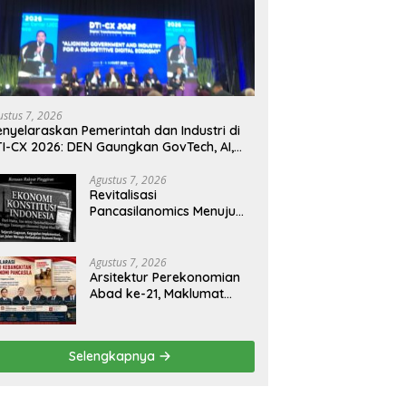
ustus 7, 2026
nyelaraskan Pemerintah dan Industri di
I-CX 2026: DEN Gaungkan GovTech, AI,
n Keamanan Holistik untuk Ekonomi
gital yang Kompetitif
Agustus 7, 2026
Revitalisasi
Pancasilanomics Menuju
Keadilan Ekonomi
Berkelanjutan
Agustus 7, 2026
Arsitektur Perekonomian
Abad ke-21, Maklumat
Merdeka Barat, dan Jalan
Panjang Menuju
Kedaulatan Ekonomi
Selengkapnya