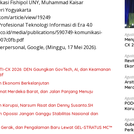
kasi Fishipol UNY, Muhammad Kaisar
ri Yogyakarta
ilkom/article/view/19249
ofesional Teknologi Informasi di Era 4.0
r.co.id/media/publications/590749-komunikasi-
Agust
07c0fb.pdf
Meny
CX 2
terpersonal, Google, (Minggu, 17 Mei 2026).
Keam
Komp
Agust
Revi
Ekon
 DTI-CX 2026: DEN Gaungkan GovTech, AI, dan Keamanan
if
Agust
Arsi
an Ekonomi Berkelanjutan
Merd
umat Merdeka Barat, dan Jalan Panjang Menuju
Ked
Agust
PODC
h Korupsi, Narsum Risat dan Denny Susanto.SH
Koru
 Oposisi Jangan Ganggu Stabilitas Nasional dan
Agust
Gubernur Su
a, Gerak, dan Pengalaman Baru Lewat GEL-STRATUS MC™
Perk