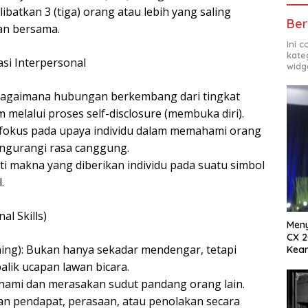
ibatkan 3 (tiga) orang atau lebih yang saling
Ber
an bersama.
Ini 
kate
si Interpersonal
widg
i bagaimana hubungan berkembang dari tingkat
m melalui proses self-disclosure (membuka diri).
erfokus pada upaya individu dalam memahami orang
engurangi rasa canggung.
ti makna yang diberikan individu pada suatu simbol
.
al Skills)
Meny
CX 2
ning): Bukan hanya sekadar mendengar, tetapi
Keam
Komp
lik ucapan lawan bicara.
mi dan merasakan sudut pandang orang lain.
n pendapat, perasaan, atau penolakan secara