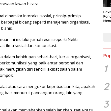
erasaan lawan bicara.
Revi
 dinamika interaksi sosial, prinsip-prinsip
Panc
Menu
m berbagai bidang seperti manajemen organisasi,
Eko
bisnis.
Berk
an ini melalui jurnal resmi seperti Neliti
ait ilmu sosial dan komunikasi.
Pop
 dalam kehidupan sehari-hari, kerja, organisasi,
berkomunikasi yang baik antar personal dan
1
ak merugikan diri sendiri akibat salah dalam
lompok.
2
 alat atau cara mengukur kepribadiaan kita, apakah
yang baik menurut pandangan orang lain yang
3
onal akan menyebabkan salah langkah, ragu-ragu,