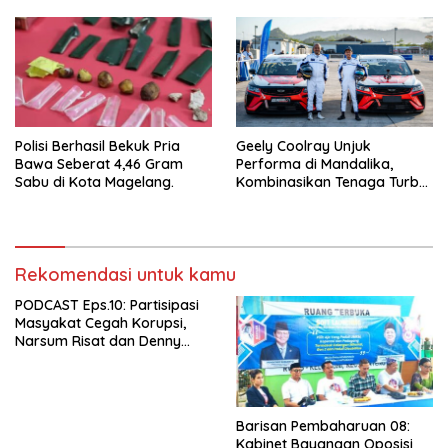
Experience
Polisi Berhasil Bekuk Pria
Geely Coolray Unjuk
Bawa Seberat 4,46 Gram
Performa di Mandalika,
Sabu di Kota Magelang.
Kombinasikan Tenaga Turbo
dan Kenyamanan
Berkendara”
Rekomendasi untuk kamu
PODCAST Eps.10: Partisipasi
Masyakat Cegah Korupsi,
Narsum Risat dan Denny
Susanto.SH
Barisan Pembaharuan 08:
Kabinet Bayangan Oposisi