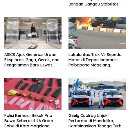
Jangan Ganggu Stabilitas
Nasional dan Program Asta
Cita Prabowo-Gibran
ASICS Ajak Generasi Urban
Lakalantas Truk Vs Sepeda
Eksplorasi Gaya, Gerak, dan
Motor di Depan Indomart
Pengalaman Baru Lewat
Palbapang Magelang
GEL-STRATUS MC™ Pop Up
Berakibat Truk Kebakar
Experience
Polisi Berhasil Bekuk Pria
Geely Coolray Unjuk
Bawa Seberat 4,46 Gram
Performa di Mandalika,
Sabu di Kota Magelang.
Kombinasikan Tenaga Turbo