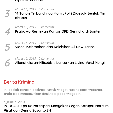
Cipalawah Garut
3
Maret 16, 2019
0 Komentar
14 Tahun Terbunuhnya Munir, Polri Didesak Bentuk Tim
Khusus
4
Maret 16, 2019
0 Komentar
Prabowo Resmikan Kantor DPD Gerindra di Banten
5
Maret 16, 2019
0 Komentar
Video: Kelemahan dan Kelebihan All New Terios
6
Maret 16, 2019
0 Komentar
Aliansi Nissan-Mitsubishi Luncurkan Livina Versi Mungil
Berita Kriminal
Ini adalah contoh deskripsi untuk widget recent post wpberita,
anda bisa memasukkan deskripsi pada widget ini.
Agustus 5, 2026
PODCAST Eps.10: Partisipasi Masyakat Cegah Korupsi, Narsum
Risat dan Denny Susanto.SH