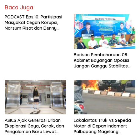
Baca Juga
PODCAST Eps.10: Partisipasi
Masyakat Cegah Korupsi,
Narsum Risat dan Denny
Susanto.SH
Barisan Pembaharuan 08:
Kabinet Bayangan Oposisi
Jangan Ganggu Stabilitas
Nasional dan Program Asta
Cita Prabowo-Gibran
ASICS Ajak Generasi Urban
Lakalantas Truk Vs Sepeda
Eksplorasi Gaya, Gerak, dan
Motor di Depan Indomart
Pengalaman Baru Lewat
Palbapang Magelang
GEL-STRATUS MC™ Pop Up
Berakibat Truk Kebakar