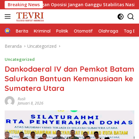
Langsung
Bayangan Oposisi Jangan Ganggu Stabilitas Nasional dan Prog
Breaking News
ke
konten
Home
Berita
Kriminal
Politik
Otomotif
Olahraga
Tag Ber
Beranda
Uncategorized
Uncategorized
Dankodaeral IV dan Pemkot Batam
Salurkan Bantuan Kemanusiaan ke
Sumatera Utara
Rusli
Januari 8, 2026