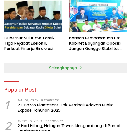
Gubernur Sulut YSK Lantik
Barisan Pembaharuan 08:
Tiga Pejabat Eselon II,
Kabinet Bayangan Oposisi
Perkuat Kinerja Birokrasi
Jangan Ganggu Stabilitas
Nasional dan Program Asta
Cita Prabowo-Gibran
Selengkapnya
Popular Post
1
Mei 28, 2025
0 Komentar
PT Gozco Plantations Tbk Kembali Adakan Public
Expose Tahunan 2025
2
Maret 16, 2019
0 Komentar
2 Hari Hilang, Nelayan Tewas Mengambang di Pantai