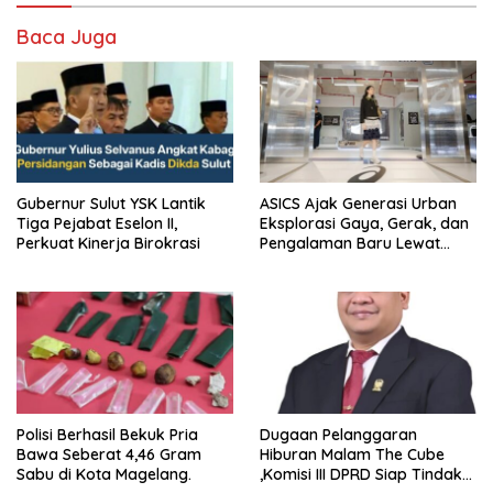
Baca Juga
Gubernur Sulut YSK Lantik
ASICS Ajak Generasi Urban
Tiga Pejabat Eselon II,
Eksplorasi Gaya, Gerak, dan
Perkuat Kinerja Birokrasi
Pengalaman Baru Lewat
GEL-STRATUS MC™ Pop Up
Experience
Polisi Berhasil Bekuk Pria
Dugaan Pelanggaran
Bawa Seberat 4,46 Gram
Hiburan Malam The Cube
Sabu di Kota Magelang.
,Komisi III DPRD Siap Tindak