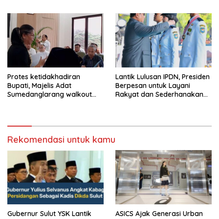
Tegas Jika Terbukti Bersalah
Protes ketidakhadiran
Lantik Lulusan IPDN, Presiden
Bupati, Majelis Adat
Berpesan untuk Layani
Sumedanglarang walkout
Rakyat dan Sederhanakan
saat audiensi di Sekda
Birokrasi
Sumedang
Rekomendasi untuk kamu
Gubernur Sulut YSK Lantik
ASICS Ajak Generasi Urban