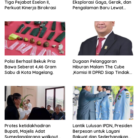
Tiga Pejabat Eselon II,
Eksplorasi Gaya, Gerak, dan
Perkuat Kinerja Birokrasi
Pengalaman Baru Lewat
GEL-STRATUS MC™ Pop Up
Experience
Polisi Berhasil Bekuk Pria
Dugaan Pelanggaran
Bawa Seberat 4,46 Gram
Hiburan Malam The Cube
Sabu di Kota Magelang.
,Komisi III DPRD Siap Tindak
Tegas Jika Terbukti Bersalah
Protes ketidakhadiran
Lantik Lulusan IPDN, Presiden
Bupati, Majelis Adat
Berpesan untuk Layani
Sumedanglarang walkout
Rakyat dan Sederhanakan