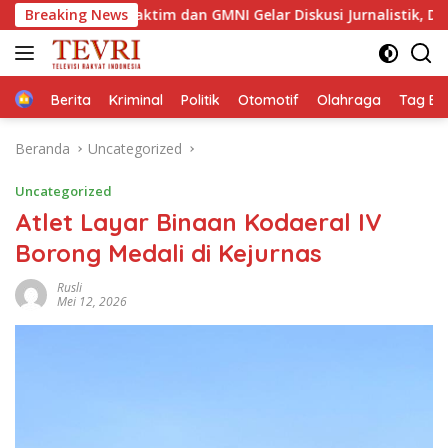
Langsung
a Jaktim dan GMNI Gelar Diskusi Jurnalistik, Dorong Gen Z Kriti
Breaking News
ke
konten
Home
Berita
Kriminal
Politik
Otomotif
Olahraga
Tag Ber
Beranda
Uncategorized
Uncategorized
Atlet Layar Binaan Kodaeral IV
Borong Medali di Kejurnas
Rusli
Mei 12, 2026