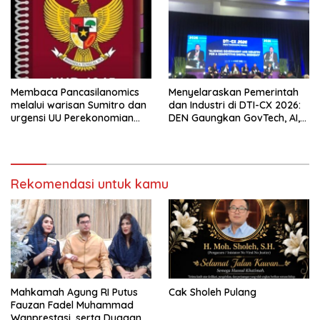
Membaca Pancasilanomics
Menyelaraskan Pemerintah
melalui warisan Sumitro dan
dan Industri di DTI-CX 2026:
urgensi UU Perekonomian
DEN Gaungkan GovTech, AI,
Nasional
dan Keamanan Holistik untuk
Ekonomi Digital yang
Kompetitif
Rekomendasi untuk kamu
Mahkamah Agung RI Putus
Cak Sholeh Pulang
Fauzan Fadel Muhammad
Wanprestasi, serta Dugaan