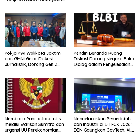
Penyalahgunaan Dana dan
Aset PT GME
Pokja PWI Walikota Jaktim
Pendiri Beranda Ruang
dan GMNI Gelar Diskusi
Diskusi Dorong Negara Buka
Jurnalistik, Dorong Gen Z
Dialog dalam Penyelesaian
Kritis Bermedia Sosial
BLB
Membaca Pancasilanomics
Menyelaraskan Pemerintah
melalui warisan Sumitro dan
dan Industri di DTI-CX 2026:
urgensi UU Perekonomian
DEN Gaungkan GovTech, AI,
Nasional
dan Keamanan Holistik untuk