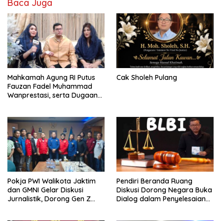
Baca Juga
Mahkamah Agung RI Putus
Cak Sholeh Pulang
Fauzan Fadel Muhammad
Wanprestasi, serta Dugaan
Penyalahgunaan Dana dan
Aset PT GME
Pokja PWI Walikota Jaktim
Pendiri Beranda Ruang
dan GMNI Gelar Diskusi
Diskusi Dorong Negara Buka
Jurnalistik, Dorong Gen Z
Dialog dalam Penyelesaian
Kritis Bermedia Sosial
BLB