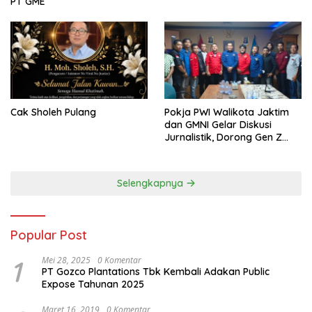
PT GME
Cak Sholeh Pulang
Pokja PWI Walikota Jaktim
dan GMNI Gelar Diskusi
Jurnalistik, Dorong Gen Z
Kritis Bermedia Sosial
Selengkapnya
Popular Post
1
Mei 28, 2025
0 Komentar
PT Gozco Plantations Tbk Kembali Adakan Public
Expose Tahunan 2025
Maret 16, 2019
0 Komentar