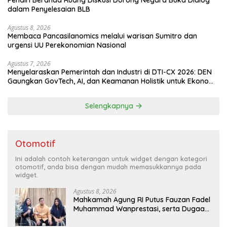
Pendiri Beranda Ruang Diskusi Dorong Negara Buka Dialog
dalam Penyelesaian BLB
Agustus 8, 2026
Membaca Pancasilanomics melalui warisan Sumitro dan
urgensi UU Perekonomian Nasional
Agustus 7, 2026
Menyelaraskan Pemerintah dan Industri di DTI-CX 2026: DEN
Gaungkan GovTech, AI, dan Keamanan Holistik untuk Ekonomi
Digital yang Kompetitif
Selengkapnya
Otomotif
Ini adalah contoh keterangan untuk widget dengan kategori
otomotif, anda bisa dengan mudah memasukkannya pada
widget.
Agustus 8, 2026
Mahkamah Agung RI Putus Fauzan Fadel
Muhammad Wanprestasi, serta Dugaan
Penyalahgunaan Dana dan Aset PT GME