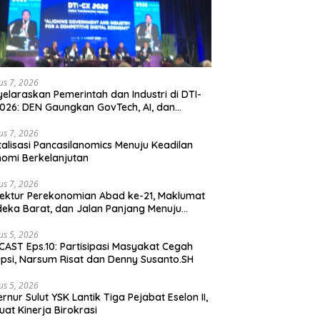
us 7, 2026
elaraskan Pemerintah dan Industri di DTI-
026: DEN Gaungkan GovTech, AI, dan
anan Holistik untuk Ekonomi Digital yang
etitif
us 7, 2026
talisasi Pancasilanomics Menuju Keadilan
omi Berkelanjutan
us 7, 2026
tektur Perekonomian Abad ke-21, Maklumat
eka Barat, dan Jalan Panjang Menuju
aulatan Ekonomi
us 5, 2026
AST Eps.10: Partisipasi Masyakat Cegah
psi, Narsum Risat dan Denny Susanto.SH
us 5, 2026
lut YSK Lantik Tiga Pejabat Eselon II,
uat Kinerja Birokrasi