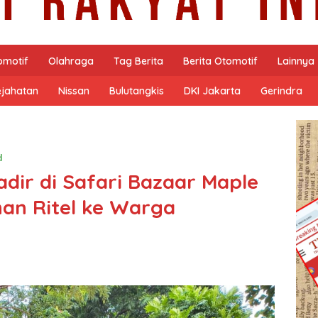
omotif
Olahraga
Tag Berita
Berita Otomotif
Lainnya
ejahatan
Nissan
Bulutangkis
DKI Jakarta
Gerindra
d
dir di Safari Bazaar Maple
an Ritel ke Warga