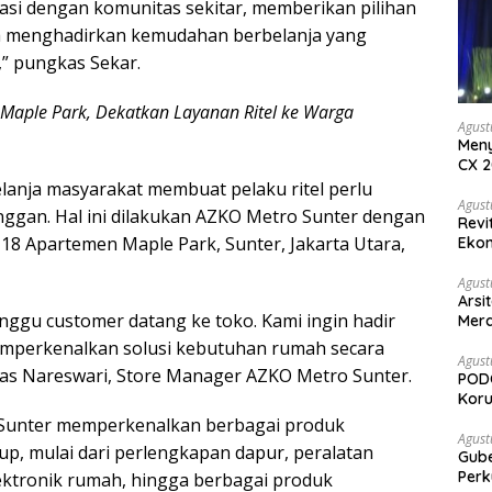
rasi dengan komunitas sekitar, memberikan pilihan
ta menghadirkan kemudahan berbelanja yang
” pungkas Sekar.
 Maple Park, Dekatkan Layanan Ritel ke Warga
Agust
Meny
CX 2
Keam
lanja masyarakat membuat pelaku ritel perlu
Komp
Agust
ggan. Hal ini dilakukan AZKO Metro Sunter dengan
Revi
-18 Apartemen Maple Park, Sunter, Jakarta Utara,
Ekon
Agust
Arsi
unggu customer datang ke toko. Kami ingin hadir
Merd
Ked
emperkenalkan solusi kebutuhan rumah secara
Agust
yas Nareswari, Store Manager AZKO Metro Sunter.
PODC
Koru
 Sunter memperkenalkan berbagai produk
Agust
p, mulai dari perlengkapan dapur, peralatan
Gubernur Su
Perk
ektronik rumah, hingga berbagai produk