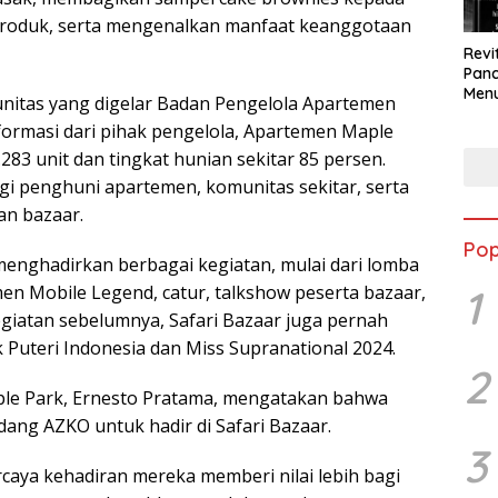
roduk, serta mengenalkan manfaat keanggotaan
Revi
Panc
Menu
nitas yang digelar Badan Pengelola Apartemen
Eko
formasi dari pihak pengelola, Apartemen Maple
Berk
283 unit dan tingkat hunian sekitar 85 persen.
agi penghuni apartemen, komunitas sekitar, serta
an bazaar.
Pop
menghadirkan berbagai kegiatan, mulai dari lomba
en Mobile Legend, catur, talkshow peserta bazaar,
1
egiatan sebelumnya, Safari Bazaar juga pernah
k Puteri Indonesia dan Miss Supranational 2024.
2
le Park, Ernesto Pratama, mengatakan bahwa
ang AZKO untuk hadir di Safari Bazaar.
3
rcaya kehadiran mereka memberi nilai lebih bagi