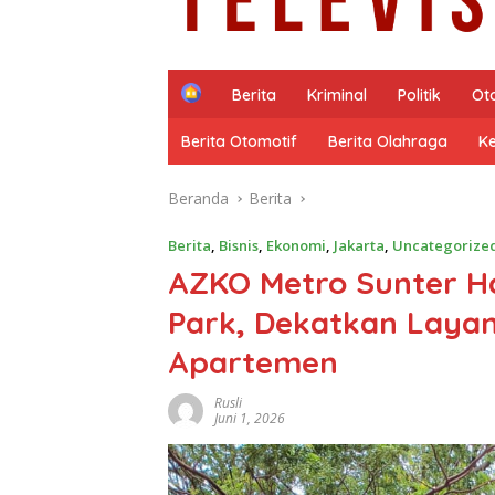
H
Berita
Kriminal
Politik
Ot
o
m
Berita Otomotif
Berita Olahraga
K
e
Beranda
Berita
Berita
,
Bisnis
,
Ekonomi
,
Jakarta
,
Uncategorize
AZKO Metro Sunter Ha
Park, Dekatkan Layan
Apartemen
Rusli
Juni 1, 2026