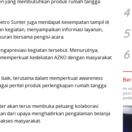
men yang membutuhkan produk rumah tangga
4
Metro Sunter juga mendapat kesempatan tampil di
5
 kegiatan, menyampaikan informasi layanan,
uran bersama pengisi acara.
ngapresiasi kegiatan tersebut. Menurutnya,
6
tu memperkuat kedekatan AZKO dengan masyarakat
k baik, terutama dalam memperkuat awareness
Ber
bagai peritel produk perlengkapan rumah tangga
Ini 
post
pada
er akan terus membuka peluang kolaborasi
ian dari upaya menghadirkan pengalaman belanja
iakses masyarakat.