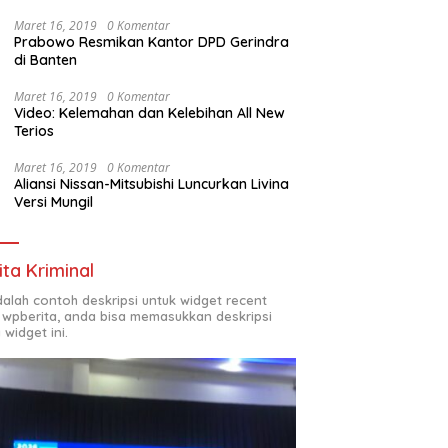
Maret 16, 2019
0 Komentar
Prabowo Resmikan Kantor DPD Gerindra
di Banten
Maret 16, 2019
0 Komentar
Video: Kelemahan dan Kelebihan All New
Terios
Maret 16, 2019
0 Komentar
Aliansi Nissan-Mitsubishi Luncurkan Livina
Versi Mungil
ita Kriminal
adalah contoh deskripsi untuk widget recent
 wpberita, anda bisa memasukkan deskripsi
 widget ini.