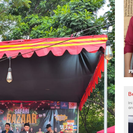
B
In
an