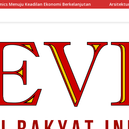
onomi Berkelanjutan
Arsitektur Perekonomian Abad ke-