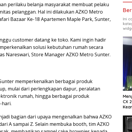
ahan perilaku belanja masyarakat membuat pelaku
Ber
nitas pelanggan. Hal ini dilakukan AZKO Metro
fari Bazaar Ke-18 Apartemen Maple Park, Sunter,
Ini 
kate
widg
unggu customer datang ke toko. Kami ingin hadir
emperkenalkan solusi kebutuhan rumah secara
yas Nareswari, Store Manager AZKO Metro Sunter.
 Sunter memperkenalkan berbagai produk
p, mulai dari perlengkapan dapur, peralatan
ektronik rumah, hingga berbagai produk
Meny
CX 2
hari.
Keam
Komp
njadi bagian dari upaya mengenalkan bahwa AZKO
ari A sampai Z. Selain membuka booth, tim AZKO
asak, membagikan sampel cake brownies kepada