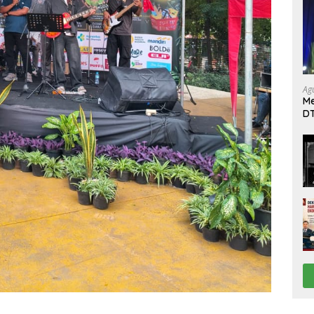
Ag
Me
DT
da
Di