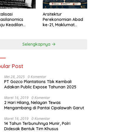
talisasi
Arsitektur
asilanomics
Perekonomian Abad
ju Keadilan
ke-21, Maklumat
nomi
Merdeka Barat, dan
elanjutan
Jalan Panjang Menuju
Kedaulatan Ekonomi
Selengkapnya
ular Post
Mei 28, 2025
0 Komentar
PT Gozco Plantations Tbk Kembali
Adakan Public Expose Tahunan 2025
Maret 16, 2019
0 Komentar
2 Hari Hilang, Nelayan Tewas
Mengambang di Pantai Cipalawah Garut
Maret 16, 2019
0 Komentar
14 Tahun Terbunuhnya Munir, Polri
Didesak Bentuk Tim Khusus