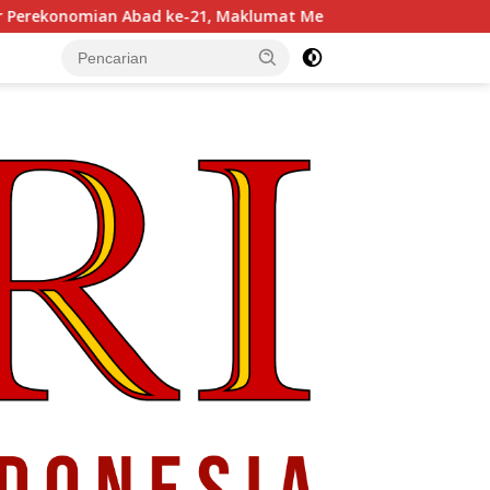
21, Maklumat Merdeka Barat, dan Jalan Panjang Menuju Kedau