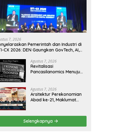
ustus 7, 2026
nyelaraskan Pemerintah dan Industri di
I-CX 2026: DEN Gaungkan GovTech, AI,
n Keamanan Holistik untuk Ekonomi
gital yang Kompetitif
Agustus 7, 2026
Revitalisasi
Pancasilanomics Menuju
Keadilan Ekonomi
Berkelanjutan
Agustus 7, 2026
Arsitektur Perekonomian
Abad ke-21, Maklumat
Merdeka Barat, dan Jalan
Panjang Menuju
Kedaulatan Ekonomi
Selengkapnya