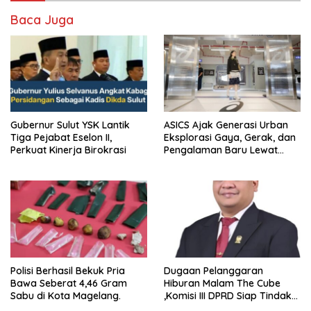
Baca Juga
Gubernur Sulut YSK Lantik
ASICS Ajak Generasi Urban
Tiga Pejabat Eselon II,
Eksplorasi Gaya, Gerak, dan
Perkuat Kinerja Birokrasi
Pengalaman Baru Lewat
GEL-STRATUS MC™ Pop Up
Experience
Polisi Berhasil Bekuk Pria
Dugaan Pelanggaran
Bawa Seberat 4,46 Gram
Hiburan Malam The Cube
Sabu di Kota Magelang.
,Komisi III DPRD Siap Tindak
Tegas Jika Terbukti Bersalah