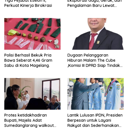
Tiga Pejabat Eselon II,
Eksplorasi Gaya, Gerak, dan
Perkuat Kinerja Birokrasi
Pengalaman Baru Lewat
GEL-STRATUS MC™ Pop Up
Experience
Polisi Berhasil Bekuk Pria
Dugaan Pelanggaran
Bawa Seberat 4,46 Gram
Hiburan Malam The Cube
Sabu di Kota Magelang.
,Komisi III DPRD Siap Tindak
Tegas Jika Terbukti Bersalah
Protes ketidakhadiran
Lantik Lulusan IPDN, Presiden
Bupati, Majelis Adat
Berpesan untuk Layani
Sumedanglarang walkout
Rakyat dan Sederhanakan