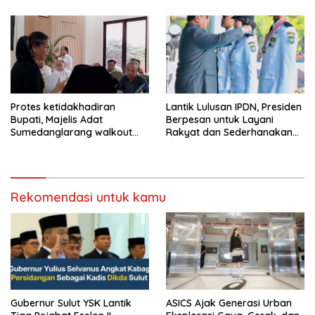
Protes ketidakhadiran
Lantik Lulusan IPDN, Presiden
Bupati, Majelis Adat
Berpesan untuk Layani
Sumedanglarang walkout
Rakyat dan Sederhanakan
saat audiensi di Sekda
Birokrasi
Sumedang
Rekomendasi untuk kamu
Gubernur Sulut YSK Lantik
ASICS Ajak Generasi Urban