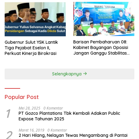
Barisan Pembaharuan 08:
Gubernur Sulut YSK Lantik
Kabinet Bayangan Oposisi
Tiga Pejabat Eselon II,
Jangan Ganggu Stabilitas
Perkuat Kinerja Birokrasi
Nasional dan Program Asta
Cita Prabowo-Gibran
Selengkapnya
Popular Post
1
Mei 28, 2025
0 Komentar
PT Gozco Plantations Tbk Kembali Adakan Public
Expose Tahunan 2025
2
Maret 16, 2019
0 Komentar
2 Hari Hilang, Nelayan Tewas Mengambang di Pantai