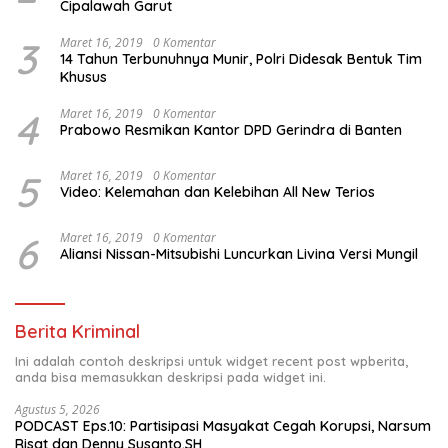
Cipalawah Garut
3
Maret 16, 2019
0 Komentar
14 Tahun Terbunuhnya Munir, Polri Didesak Bentuk Tim
Khusus
4
Maret 16, 2019
0 Komentar
Prabowo Resmikan Kantor DPD Gerindra di Banten
5
Maret 16, 2019
0 Komentar
Video: Kelemahan dan Kelebihan All New Terios
6
Maret 16, 2019
0 Komentar
Aliansi Nissan-Mitsubishi Luncurkan Livina Versi Mungil
Berita Kriminal
Ini adalah contoh deskripsi untuk widget recent post wpberita,
anda bisa memasukkan deskripsi pada widget ini.
Agustus 5, 2026
PODCAST Eps.10: Partisipasi Masyakat Cegah Korupsi, Narsum
Risat dan Denny Susanto.SH