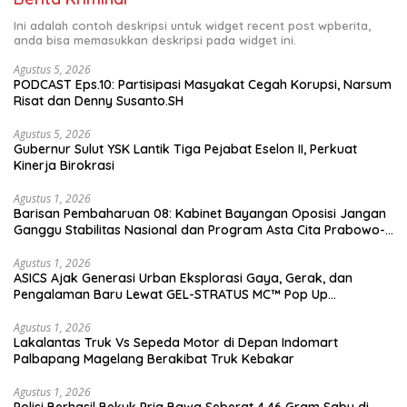
Ini adalah contoh deskripsi untuk widget recent post wpberita,
anda bisa memasukkan deskripsi pada widget ini.
Agustus 5, 2026
PODCAST Eps.10: Partisipasi Masyakat Cegah Korupsi, Narsum
Risat dan Denny Susanto.SH
Agustus 5, 2026
Gubernur Sulut YSK Lantik Tiga Pejabat Eselon II, Perkuat
Kinerja Birokrasi
Agustus 1, 2026
Barisan Pembaharuan 08: Kabinet Bayangan Oposisi Jangan
Ganggu Stabilitas Nasional dan Program Asta Cita Prabowo-
Gibran
Agustus 1, 2026
ASICS Ajak Generasi Urban Eksplorasi Gaya, Gerak, dan
Pengalaman Baru Lewat GEL-STRATUS MC™ Pop Up
Experience
Agustus 1, 2026
Lakalantas Truk Vs Sepeda Motor di Depan Indomart
Palbapang Magelang Berakibat Truk Kebakar
Agustus 1, 2026