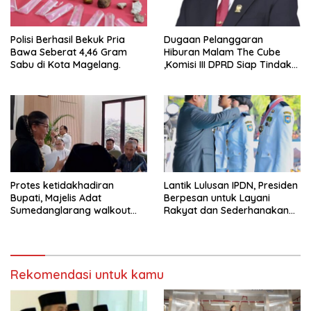
Polisi Berhasil Bekuk Pria
Dugaan Pelanggaran
Bawa Seberat 4,46 Gram
Hiburan Malam The Cube
Sabu di Kota Magelang.
,Komisi III DPRD Siap Tindak
Tegas Jika Terbukti Bersalah
Protes ketidakhadiran
Lantik Lulusan IPDN, Presiden
Bupati, Majelis Adat
Berpesan untuk Layani
Sumedanglarang walkout
Rakyat dan Sederhanakan
saat audiensi di Sekda
Birokrasi
Sumedang
Rekomendasi untuk kamu