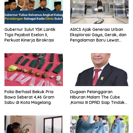
Gubernur Sulut YSK Lantik
ASICS Ajak Generasi Urban
Tiga Pejabat Eselon II,
Eksplorasi Gaya, Gerak, dan
Perkuat Kinerja Birokrasi
Pengalaman Baru Lewat
GEL-STRATUS MC™ Pop Up
Experience
Polisi Berhasil Bekuk Pria
Dugaan Pelanggaran
Bawa Seberat 4,46 Gram
Hiburan Malam The Cube
Sabu di Kota Magelang.
,Komisi III DPRD Siap Tindak
Tegas Jika Terbukti Bersalah