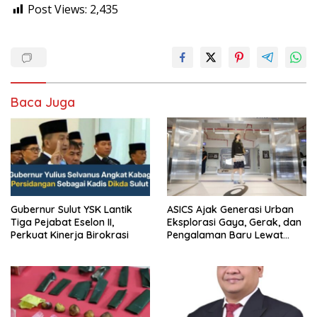
Post Views:
2,435
Baca Juga
Gubernur Sulut YSK Lantik
ASICS Ajak Generasi Urban
Tiga Pejabat Eselon II,
Eksplorasi Gaya, Gerak, dan
Perkuat Kinerja Birokrasi
Pengalaman Baru Lewat
GEL-STRATUS MC™ Pop Up
Experience