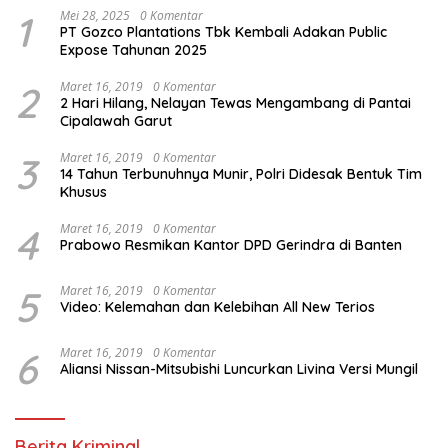
1
Mei 28, 2025
0 Komentar
PT Gozco Plantations Tbk Kembali Adakan Public
Expose Tahunan 2025
2
Maret 16, 2019
0 Komentar
2 Hari Hilang, Nelayan Tewas Mengambang di Pantai
Cipalawah Garut
3
Maret 16, 2019
0 Komentar
14 Tahun Terbunuhnya Munir, Polri Didesak Bentuk Tim
Khusus
4
Maret 16, 2019
0 Komentar
Prabowo Resmikan Kantor DPD Gerindra di Banten
5
Maret 16, 2019
0 Komentar
Video: Kelemahan dan Kelebihan All New Terios
6
Maret 16, 2019
0 Komentar
Aliansi Nissan-Mitsubishi Luncurkan Livina Versi Mungil
Berita Kriminal