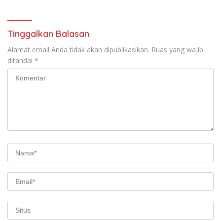
Sidabutar ke Peristirahatan
Nusantara Mendunia
Terakhir
Tinggalkan Balasan
Alamat email Anda tidak akan dipublikasikan.
Ruas yang wajib
ditandai
*