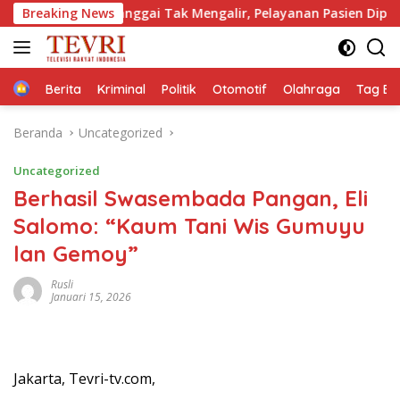
Langsung
D Banggai Tak Mengalir, Pelayanan Pasien Dipertaruhkan: Ke 
Breaking News
ke
konten
Home
Berita
Kriminal
Politik
Otomotif
Olahraga
Tag Ber
Beranda
Uncategorized
Uncategorized
Berhasil Swasembada Pangan, Eli
Salomo: “Kaum Tani Wis Gumuyu
lan Gemoy”
Rusli
Januari 15, 2026
Jakarta, Tevri-tv.com,