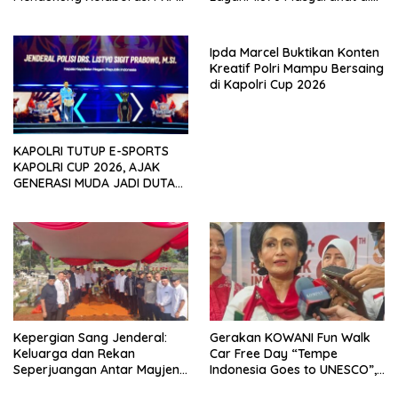
dan Kemendagri
Monas
Ipda Marcel Buktikan Konten
Kreatif Polri Mampu Bersaing
di Kapolri Cup 2026
KAPOLRI TUTUP E-SPORTS
KAPOLRI CUP 2026, AJAK
GENERASI MUDA JADI DUTA
KAMTIBMAS DAN AKTIF
LAPORKAN GANGGUAN KE 110
Kepergian Sang Jenderal:
Gerakan KOWANI Fun Walk
Keluarga dan Rekan
Car Free Day “Tempe
Seperjuangan Antar Mayjen
Indonesia Goes to UNESCO”,
TNI (Purn) CH Halomoan
Dorong Warisan Kuliner