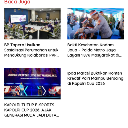
Baca Juga
BP Tapera Usulkan
Bakti Kesehatan Kodam
Sosialisasi Perumahan untuk
Jaya – Polda Metro Jaya
Mendukung Kolaborasi PKP
Layani 1.876 Masyarakat di
dan Kemendagri
Monas
Ipda Marcel Buktikan Konten
Kreatif Polri Mampu Bersaing
di Kapolri Cup 2026
KAPOLRI TUTUP E-SPORTS
KAPOLRI CUP 2026, AJAK
GENERASI MUDA JADI DUTA
KAMTIBMAS DAN AKTIF
LAPORKAN GANGGUAN KE 110