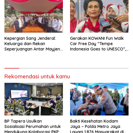
Kepergian Sang Jenderal:
Gerakan KOWANI Fun Walk
Keluarga dan Rekan
Car Free Day “Tempe
Seperjuangan Antar Mayjen
Indonesia Goes to UNESCO”,
TNI (Purn) CH Halomoan
Dorong Warisan Kuliner
Sidabutar ke Peristirahatan
Nusantara Mendunia
Terakhir
Rekomendasi untuk kamu
BP Tapera Usulkan
Bakti Kesehatan Kodam
Sosialisasi Perumahan untuk
Jaya – Polda Metro Jaya
Mendukung Kolaborasi PKP
Layani 1.876 Masyarakat di