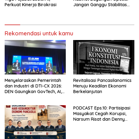
Perkuat Kinerja Birokrasi
Jangan Ganggu Stabilitas
Nasional dan Program Asta
Cita Prabowo-Gibran
Rekomendasi untuk kamu
Menyelaraskan Pemerintah
Revitalisasi Pancasilanomics
dan Industri di DTI-CX 2026:
Menuju Keadilan Ekonomi
DEN Gaungkan GovTech, AI,
Berkelanjutan
dan Keamanan Holistik untuk
Ekonomi Digital yang
PODCAST Eps.10: Partisipasi
Kompetitif
Masyakat Cegah Korupsi,
Narsum Risat dan Denny
Susanto.SH