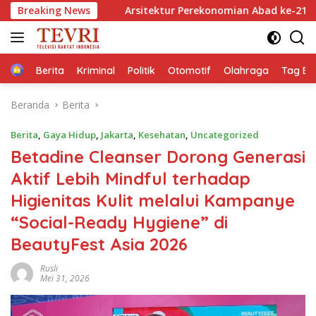
Langsung
Breaking News
Arsitektur Perekonomian Abad ke-21, Maklumat Merdeka B
ke
konten
Home
Berita
Kriminal
Politik
Otomotif
Olahraga
Tag Ber
Beranda
Berita
Berita
,
Gaya Hidup
,
Jakarta
,
Kesehatan
,
Uncategorized
Betadine Cleanser Dorong Generasi
Aktif Lebih Mindful terhadap
Higienitas Kulit melalui Kampanye
“Social-Ready Hygiene” di
BeautyFest Asia 2026
Rusli
Mei 31, 2026