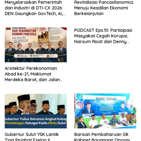
Menyelaraskan Pemerintah
Revitalisasi Pancasilanomics
dan Industri di DTI-CX 2026:
Menuju Keadilan Ekonomi
DEN Gaungkan GovTech, AI,
Berkelanjutan
dan Keamanan Holistik untuk
Ekonomi Digital yang
PODCAST Eps.10: Partisipasi
Kompetitif
Masyakat Cegah Korupsi,
Narsum Risat dan Denny
Susanto.SH
Arsitektur Perekonomian
Abad ke-21, Maklumat
Merdeka Barat, dan Jalan
Panjang Menuju Kedaulatan
Ekonomi
Gubernur Sulut YSK Lantik
Barisan Pembaharuan 08:
Tiga Pejabat Eselon II,
Kabinet Bayangan Oposisi