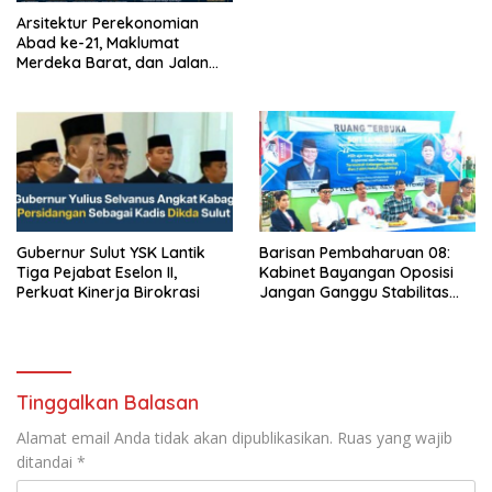
Arsitektur Perekonomian
Abad ke-21, Maklumat
Merdeka Barat, dan Jalan
Panjang Menuju Kedaulatan
Ekonomi
Gubernur Sulut YSK Lantik
Barisan Pembaharuan 08:
Tiga Pejabat Eselon II,
Kabinet Bayangan Oposisi
Perkuat Kinerja Birokrasi
Jangan Ganggu Stabilitas
Nasional dan Program Asta
Cita Prabowo-Gibran
Tinggalkan Balasan
Alamat email Anda tidak akan dipublikasikan.
Ruas yang wajib
ditandai
*