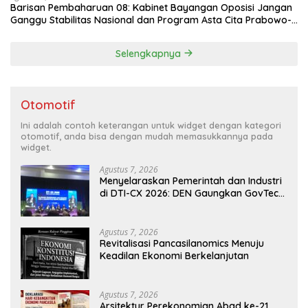
Barisan Pembaharuan 08: Kabinet Bayangan Oposisi Jangan
Ganggu Stabilitas Nasional dan Program Asta Cita Prabowo-
Gibran
Selengkapnya
Otomotif
Ini adalah contoh keterangan untuk widget dengan kategori
otomotif, anda bisa dengan mudah memasukkannya pada
widget.
Agustus 7, 2026
Menyelaraskan Pemerintah dan Industri
di DTI-CX 2026: DEN Gaungkan GovTech,
AI, dan Keamanan Holistik untuk
Ekonomi Digital yang Kompetitif
Agustus 7, 2026
Revitalisasi Pancasilanomics Menuju
Keadilan Ekonomi Berkelanjutan
Agustus 7, 2026
Arsitektur Perekonomian Abad ke-21,