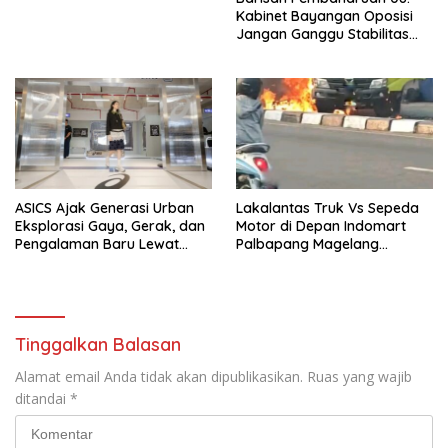
Kabinet Bayangan Oposisi
Jangan Ganggu Stabilitas
Nasional dan Program Asta
Cita Prabowo-Gibran
ASICS Ajak Generasi Urban
Lakalantas Truk Vs Sepeda
Eksplorasi Gaya, Gerak, dan
Motor di Depan Indomart
Pengalaman Baru Lewat
Palbapang Magelang
GEL-STRATUS MC™ Pop Up
Berakibat Truk Kebakar
Experience
Tinggalkan Balasan
Alamat email Anda tidak akan dipublikasikan.
Ruas yang wajib
ditandai
*