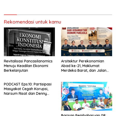
GEL-STRATUS MC™ Pop Up
Berakibat Truk Kebakar
Experience
Rekomendasi untuk kamu
Revitalisasi Pancasilanomics
Arsitektur Perekonomian
Menuju Keadilan Ekonomi
Abad ke-21, Maklumat
Berkelanjutan
Merdeka Barat, dan Jalan
Panjang Menuju Kedaulatan
Ekonomi
PODCAST Eps.10: Partisipasi
Masyakat Cegah Korupsi,
Narsum Risat dan Denny
Susanto.SH
Barisan Pembaharuan 08: