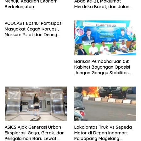
Menuju Keadilan Ekonomi
Abad ke-21, Maklumat
Berkelanjutan
Merdeka Barat, dan Jalan
Panjang Menuju Kedaulatan
Ekonomi
PODCAST Eps.10: Partisipasi
Masyakat Cegah Korupsi,
Narsum Risat dan Denny
Susanto.SH
Barisan Pembaharuan 08:
Kabinet Bayangan Oposisi
Jangan Ganggu Stabilitas
Nasional dan Program Asta
Cita Prabowo-Gibran
ASICS Ajak Generasi Urban
Lakalantas Truk Vs Sepeda
Eksplorasi Gaya, Gerak, dan
Motor di Depan Indomart
Pengalaman Baru Lewat
Palbapang Magelang