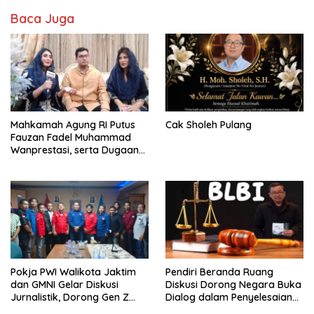
Baca Juga
Mahkamah Agung RI Putus
Cak Sholeh Pulang
Fauzan Fadel Muhammad
Wanprestasi, serta Dugaan
Penyalahgunaan Dana dan
Aset PT GME
Pokja PWI Walikota Jaktim
Pendiri Beranda Ruang
dan GMNI Gelar Diskusi
Diskusi Dorong Negara Buka
Jurnalistik, Dorong Gen Z
Dialog dalam Penyelesaian
Kritis Bermedia Sosial
BLB