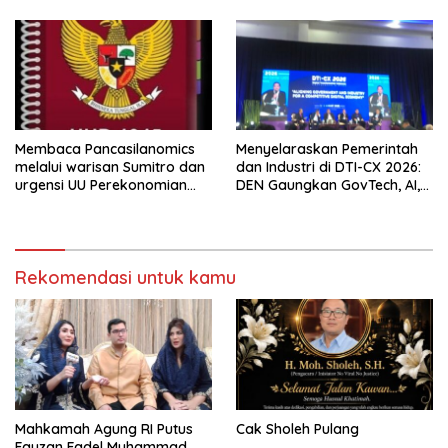
Membaca Pancasilanomics
Menyelaraskan Pemerintah
melalui warisan Sumitro dan
dan Industri di DTI-CX 2026:
urgensi UU Perekonomian
DEN Gaungkan GovTech, AI,
Nasional
dan Keamanan Holistik untuk
Ekonomi Digital yang
Kompetitif
Rekomendasi untuk kamu
Mahkamah Agung RI Putus
Cak Sholeh Pulang
Fauzan Fadel Muhammad