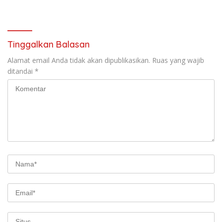
Nasional
dan Keamanan Holistik untuk
Ekonomi Digital yang
Kompetitif
Tinggalkan Balasan
Alamat email Anda tidak akan dipublikasikan.
Ruas yang wajib
ditandai
*