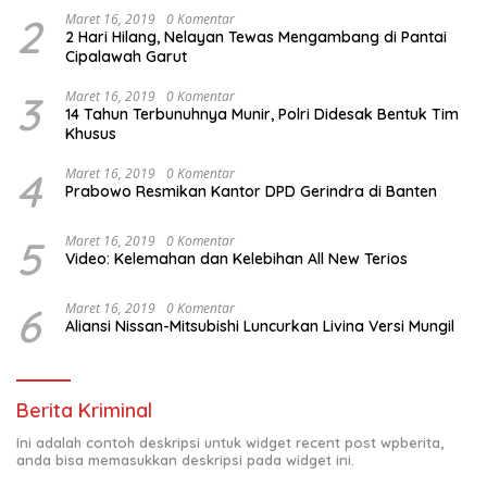
2
Maret 16, 2019
0 Komentar
2 Hari Hilang, Nelayan Tewas Mengambang di Pantai
Cipalawah Garut
3
Maret 16, 2019
0 Komentar
14 Tahun Terbunuhnya Munir, Polri Didesak Bentuk Tim
Khusus
4
Maret 16, 2019
0 Komentar
Prabowo Resmikan Kantor DPD Gerindra di Banten
5
Maret 16, 2019
0 Komentar
Video: Kelemahan dan Kelebihan All New Terios
6
Maret 16, 2019
0 Komentar
Aliansi Nissan-Mitsubishi Luncurkan Livina Versi Mungil
Berita Kriminal
Ini adalah contoh deskripsi untuk widget recent post wpberita,
anda bisa memasukkan deskripsi pada widget ini.