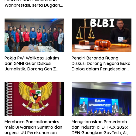
Wanprestasi, serta Dugaan
Penyalahgunaan Dana dan
Aset PT GME
Pokja PWI Walikota Jaktim
Pendiri Beranda Ruang
dan GMNI Gelar Diskusi
Diskusi Dorong Negara Buka
Jurnalistik, Dorong Gen Z
Dialog dalam Penyelesaian
Kritis Bermedia Sosial
BLB
Membaca Pancasilanomics
Menyelaraskan Pemerintah
melalui warisan Sumitro dan
dan Industri di DTI-CX 2026:
urgensi UU Perekonomian
DEN Gaungkan GovTech, AI,