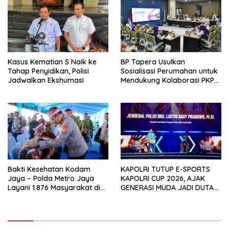
Kasus Kematian S Naik ke
BP Tapera Usulkan
Tahap Penyidikan, Polisi
Sosialisasi Perumahan untuk
Jadwalkan Ekshumasi
Mendukung Kolaborasi PKP
dan Kemendagri
Bakti Kesehatan Kodam
KAPOLRI TUTUP E-SPORTS
Jaya – Polda Metro Jaya
KAPOLRI CUP 2026, AJAK
Layani 1.876 Masyarakat di
GENERASI MUDA JADI DUTA
Monas
KAMTIBMAS DAN AKTIF
LAPORKAN GANGGUAN KE 110